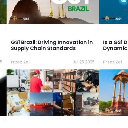
GS1 Brazil: Driving Innovation in
Is a GS1 
Supply Chain Standards
Dynamic
25
Przez Zel
Jul 25 2025
Przez Zel