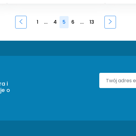
1
...
4
5
6
...
13
a i
je o