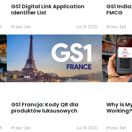
GS1 Digital Link Application
GS1 India
Identifier List
FMCG
25
Przez Zel
Jul 19 2025
Przez Zel
GS1 Francja: Kody QR dla
Why is M
produktów luksusowych
Working?
25
Przez Zel
Jul 18 2025
Przez Zel