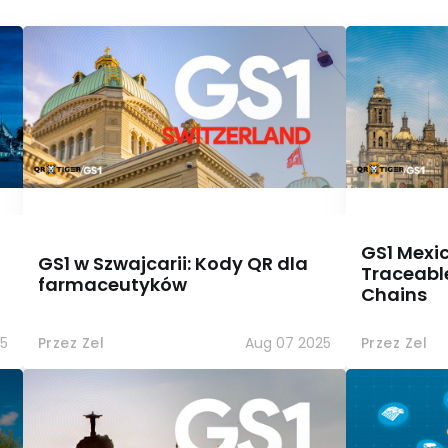
GS1 Mexi
GS1 w Szwajcarii: Kody QR dla
Traceabl
farmaceutyków
Chains
5
Przez Zel
Aug 07 2025
Przez Zel