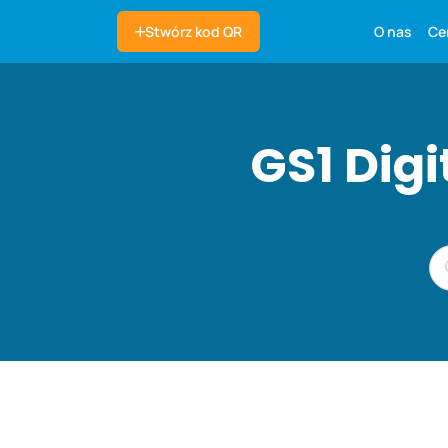
O nas
Ce
Stwórz kod QR
GS1 Dig