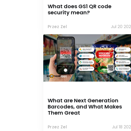
What does GS1 QR code
security mean?
Przez Zel
Jul 20 20
What are Next Generation
Barcodes, and What Makes
Them Great
Przez Zel
Jul 18 20