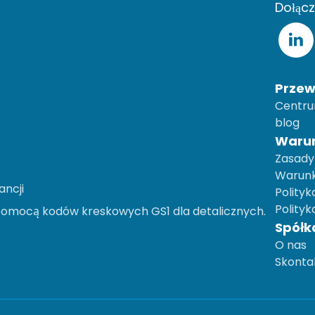
Dołącz
Przew
Centr
blog
Warun
Zasady 
Warunk
ancji
Polityk
Polityk
 pomocą kodów kreskowych GS1 dla detalicznych.
Spółk
O nas
Skontak