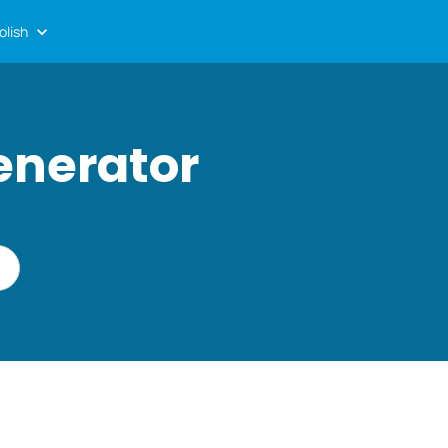
olish
enerator