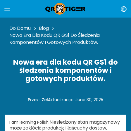
Do Domu
Blog
Nowa Era Dla Kodu QR GS1 Do Śledzenia
Komponentów I Gotowych Produktów.
Nowa era dla kodu QR GS1 do
śledzenia komponentów i
gotowych produktów.
Przez
:
Zel
Aktualizacja
:
June 30, 2025
Niesledzony stan magazynowy
I am learning Polish.
może zakłócić produkcję i łańcuchy dostaw,