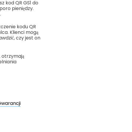
ysz kod QR GS1 do
poro pieniędzy.
.
zczenie kodu QR
ca. Klienci mogą
wdzić, czy jest on
ż otrzymają
elniania
Gwarancji