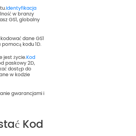
tu.
Identyfikacja
lność w branży
asz GS1, globalny
dekodować dane GS1
a pomocą kodu 1D.
 jest życie.
Kod
kod paskowy 2D,
kać dostęp do
dane w kodzie
anie gwarancjami i
stać Kod