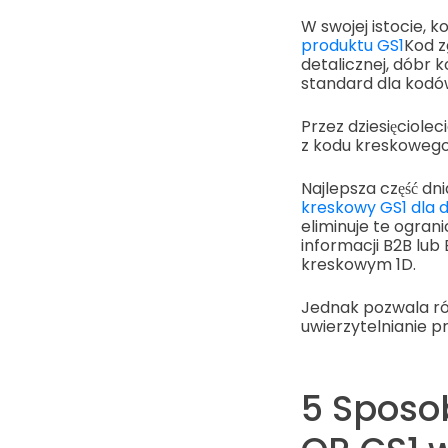
W swojej istocie, 
produktu GS1
Kod z
detalicznej, dóbr 
standard dla kodó
Przez dziesięciol
z kodu kreskowego
Najlepsza część dni
kreskowy GS1 dla 
eliminuje te ogran
informacji B2B lub
kreskowym 1D.
Jednak pozwala ró
uwierzytelnianie p
5 Sposo