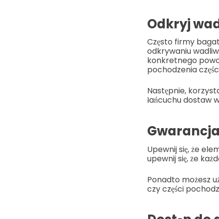
Odkryj wadl
Często firmy bagat
odkrywaniu wadliwy
konkretnego powod
pochodzenia częśc
Następnie, korzyst
łańcuchu dostaw wi
Gwarancja
Upewnij się, że el
upewnij się, że ka
Ponadto możesz uży
czy części pochod