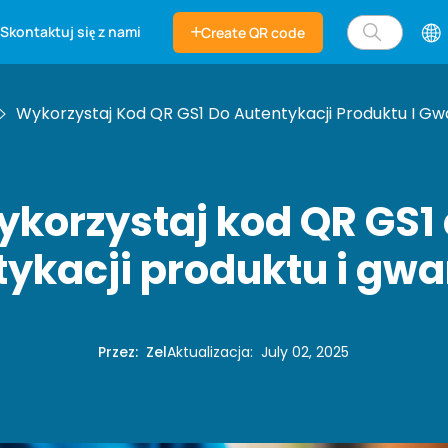
Skontaktuj się z nami
Create QR code
Wykorzystaj Kod QR GS1 Do Autentykacji Produktu I Gwa
korzystaj kod QR GS1
ykacji produktu i gwa
Przez
:
Zel
Aktualizacja
:
July 02, 2025