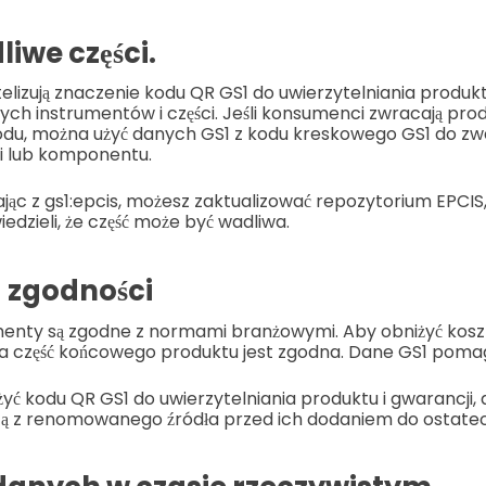
iwe części.
elizują znaczenie kodu QR GS1 do uwierzytelniania produk
ch instrumentów i części. Jeśli konsumenci zwracają prod
u, można użyć danych GS1 z kodu kreskowego GS1 do zw
i lub komponentu.
ając z gs1:epcis, możesz zaktualizować repozytorium EPCIS
edzieli, że część może być wadliwa.
 zgodności
ementy są zgodne z normami branżowymi. Aby obniżyć kosz
żda część końcowego produktu jest zgodna. Dane GS1 pomaga
ć kodu QR GS1 do uwierzytelniania produktu i gwarancji, 
zą z renomowanego źródła przed ich dodaniem do ostate