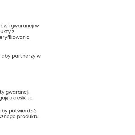
tów i gwarancji w
ukty z
eryfikowania
, aby partnerzy w
ty gwarancji,
ją określić to.
aby potwierdzić,
cznego produktu.