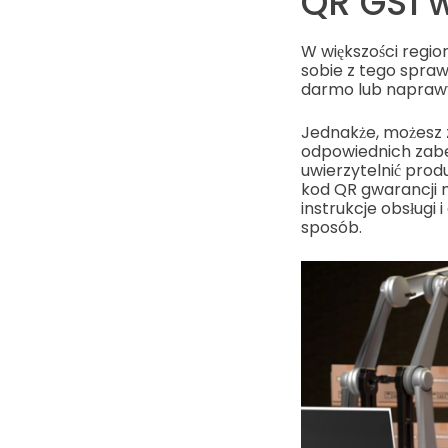
QR GS1 
W większości regio
sobie z tego spraw
darmo lub napraw
Jednakże, możesz z
odpowiednich zabe
uwierzytelnić pro
kod QR gwarancji m
instrukcje obsługi 
sposób.