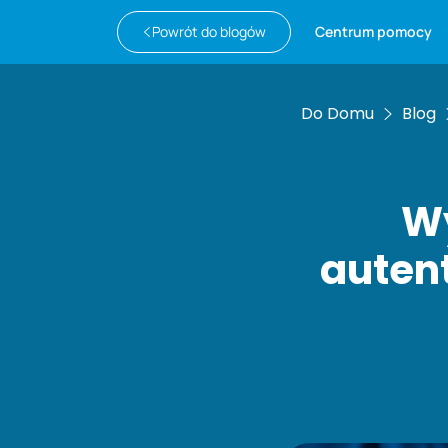
Powrót do blogów
Centrum pomocy
Do Domu
Blog
Wy
autent