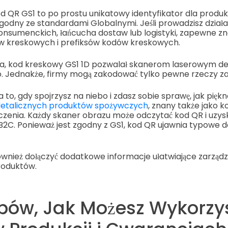
kod QR GS1 to po prostu unikatowy identyfikator dla produk
godny ze standardami Globalnymi. Jeśli prowadzisz działa
konsumenckich, łańcucha dostaw lub logistyki, zapewne zn
w kreskowych i prefiksów kodów kreskowych.
ecia, kod kreskowy GS1 1D pozwalał skanerom laserowym 
. Jednakże, firmy mogą zakodować tylko pewne rzeczy z
a to, gdy spojrzysz na niebo i zdasz sobie sprawę, jak piękne
detalicznych produktów spożywczych
, znany także jako 
iczenia. Każdy skaner obrazu może odczytać kod QR i uzys
 B2C. Ponieważ jest zgodny z GS1, kod QR ujawnia typowe 
wnież dołączyć dodatkowe informacje ułatwiające zarządz
roduktów.
bów, Jak Możesz Wykorzy