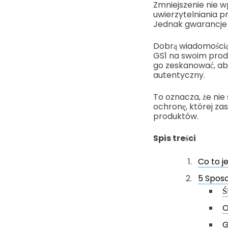
Zmniejszenie nie w
uwierzytelniania p
Jednak gwarancje s
Dobrą wiadomością
GS1 na swoim produ
go zeskanować, aby
autentyczny.
To oznacza, że nie 
ochronę, której za
produktów.
Spis treści
Co to j
5 Sposo
Ś
O
G