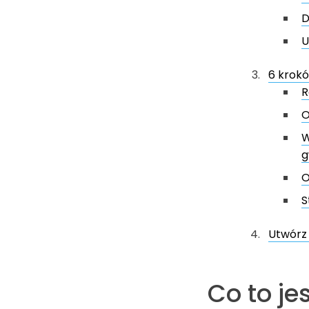
D
U
6 krokó
R
O
W
g
O
S
Utwórz 
Co to je