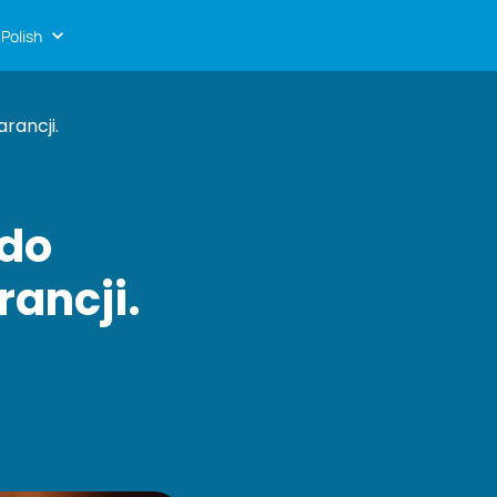
Polish
rancji.
 do
rancji.