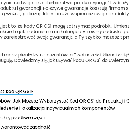
płynie na twoje przedsiębiorstwo produkcyjne, jeśli wdroż
roduktu i gwarancji. Fałszywe gwarancje kosztują firmom s
ą ważne; pokazują klientom, że wspierasz swoje produkty
 jest to, że kody QR GS1 mogą zatrzymać podróbki. Umies
kcie to jak nadanie mu unikalnego cyfrowego odcisku pal
 zarejestrować swoją gwarancję, a Ty szybko możesz spra
stracisz pieniędzy na oszustów, a Twoi uczciwi klienci wcią
sługują. Dowiedzmy się, jak używać kodu QR GS1 do uwierzyt
est kod QR GS1?
bów, Jak Możesz Wykorzystać Kod QR GS1 do Produkcji i 
ledzenie i lokalizacja indywidualnych komponentów
dkryj wadliwe części
warantować zgodność