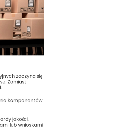
yjnych zaczyna się
iwe. Zamiast
.
wanie komponentów
rdy jakości,
ami lub wnioskami