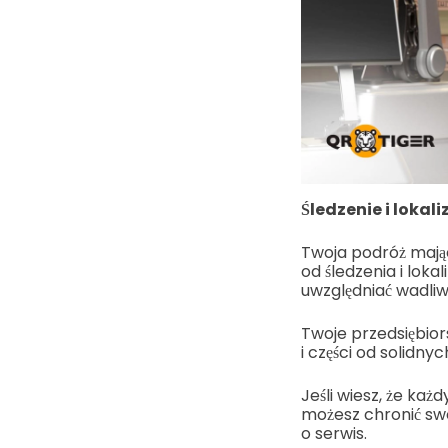
Śledzenie i loka
Twoja podróż mając
od śledzenia i lok
uwzględniać wadliwe 
Twoje przedsiębio
i części od solidny
Jeśli wiesz, że ka
możesz chronić sw
o serwis.