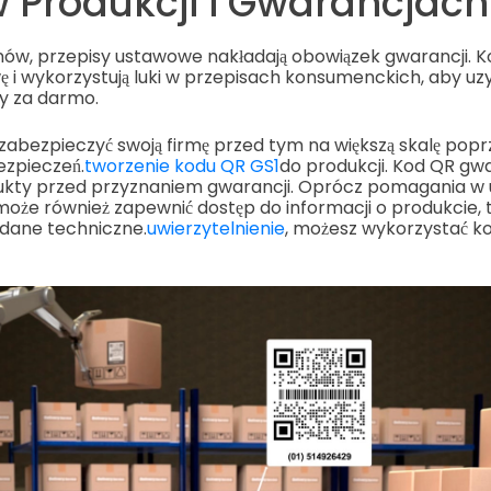
w Produkcji i Gwarancjach
nów, przepisy ustawowe nakładają obowiązek gwarancji. 
ę i wykorzystują luki w przepisach konsumenckich, aby uz
y za darmo.
abezpieczyć swoją firmę przed tym na większą skalę pop
zpieczeń.
tworzenie kodu QR GS1
do produkcji. Kod QR g
dukty przed przyznaniem gwarancji. Oprócz pomagania w u
oże również zapewnić dostęp do informacji o produkcie, t
i dane techniczne.
uwierzytelnienie
, możesz wykorzystać k