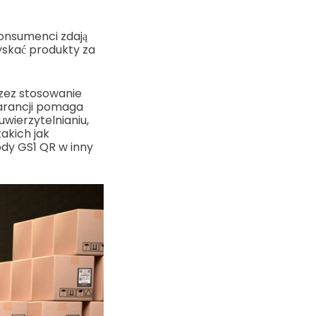
Konsumenci zdają
yskać produkty za
rzez stosowanie
warancji pomaga
wierzytelnianiu,
akich jak
ody GS1 QR w inny