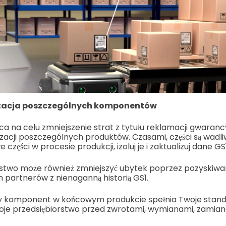
lizacja poszczególnych komponentów
a na celu zmniejszenie strat z tytułu reklamacji gwaranc
alizacji poszczególnych produktów. Czasami, części są wadl
części w procesie produkcji, izoluj je i zaktualizuj dane GS1
rstwo może również zmniejszyć ubytek poprzez pozyski
ch partnerów z nienaganną historią GS1.
żdy komponent w końcowym produkcie spełnia Twoje standa
oje przedsiębiorstwo przed zwrotami, wymianami, zamian