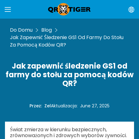
Do Domu
Blog
Jak Zapewnić Śledzenie GS1 Od Farmy Do Stołu
Za Pomocą Kodów QR?
Jak zapewnić śledzenie GS1 od
farmy do stołu za pomocą kodów
QR?
Przez
:
Zel
Aktualizacja
:
June 27, 2025
Świat zmierza w kierunku bezpiecznych,
zrównoważonych i zdrowych wyborów żywności.