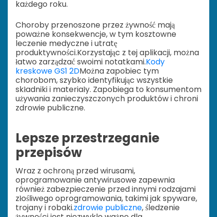
każdego roku.
Choroby przenoszone przez żywność mają
poważne konsekwencje, w tym kosztowne
leczenie medyczne i utratę
produktywności.
Korzystając z tej aplikacji, można
łatwo zarządzać swoimi notatkami.
Kody
kreskowe GS1 2D
Można zapobiec tym
chorobom, szybko identyfikując wszystkie
składniki i materiały. Zapobiega to konsumentom
używania zanieczyszczonych produktów i chroni
zdrowie publiczne.
Lepsze przestrzeganie
przepisów
Wraz z ochroną przed wirusami,
oprogramowanie antywirusowe zapewnia
również zabezpieczenie przed innymi rodzajami
złośliwego oprogramowania, takimi jak spyware,
trojany i robaki.
zdrowie publiczne
, śledzenie
żywności jest niezwykle ważne dla