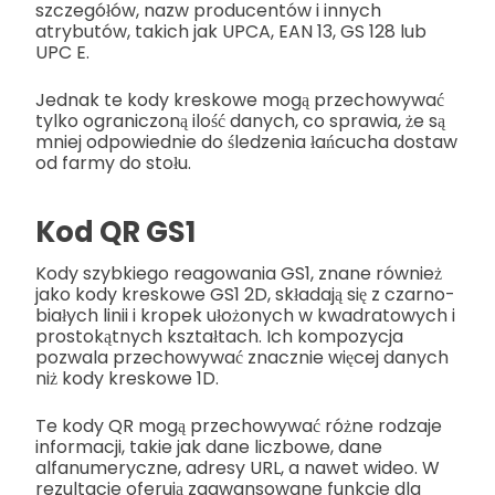
szczegółów, nazw producentów i innych
atrybutów, takich jak UPCA, EAN 13, GS 128 lub
UPC E.
Jednak te kody kreskowe mogą przechowywać
tylko ograniczoną ilość danych, co sprawia, że są
mniej odpowiednie do śledzenia łańcucha dostaw
od farmy do stołu.
Kod QR GS1
Kody szybkiego reagowania GS1, znane również
jako kody kreskowe GS1 2D, składają się z czarno-
białych linii i kropek ułożonych w kwadratowych i
prostokątnych kształtach. Ich kompozycja
pozwala przechowywać znacznie więcej danych
niż kody kreskowe 1D.
Te kody QR mogą przechowywać różne rodzaje
informacji, takie jak dane liczbowe, dane
alfanumeryczne, adresy URL, a nawet wideo. W
rezultacie oferują zaawansowane funkcje dla