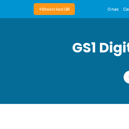
O nas
Ce
Stwórz kod QR
GS1 Dig