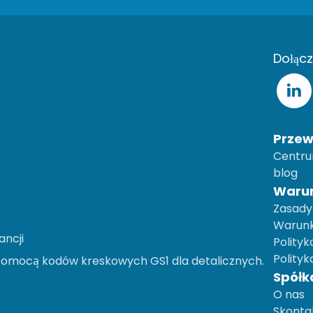
Dołącz
Przew
Centr
blog
Warun
Zasady 
Warunk
ancji
Polityk
Polityk
 pomocą kodów kreskowych GS1 dla detalicznych.
Spółk
O nas
Skontak