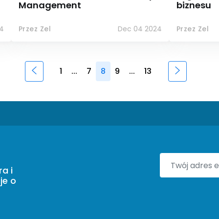
Management
biznesu
4
Przez Zel
Dec 04 2024
Przez Zel
1
...
7
8
9
...
13
a i
je o