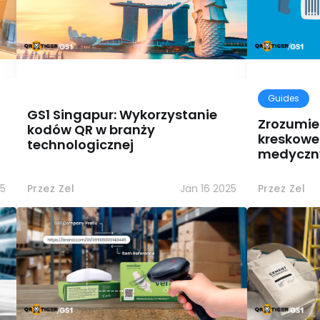
Guides
GS1 Singapur: Wykorzystanie
Zrozumien
kodów QR w branży
kreskowe
technologicznej
medyczn
5
Przez Zel
Jan 16 2025
Przez Zel