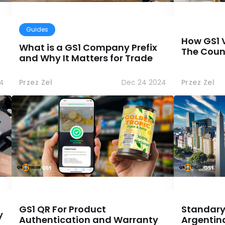
Guides
How GS1 
What is a GS1 Company Prefix
The Count
and Why It Matters for Trade
4
Przez Zel
Dec 24 2024
Przez Zel
GS1 QR For Product
Standary
y
Authentication and Warranty
Argentin