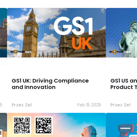
GS1 UK: Driving Compliance
GS1 US an
and Innovation
Product T
25
Przez Zel
Feb 15 2025
Przez Zel