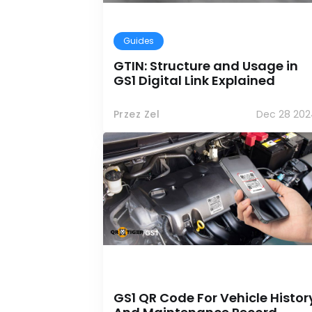
Guides
GTIN: Structure and Usage in
GS1 Digital Link Explained
Przez Zel
Dec 28 202
GS1 QR Code For Vehicle Histor