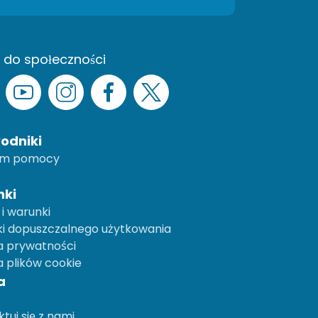
 do społeczności
odniki
um pomocy
ki
i warunki
i dopuszczalnego użytkowania
a prywatności
a plików cookie
a
tuj się z nami