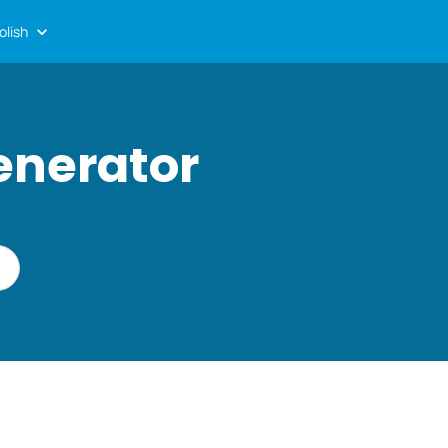
olish
enerator