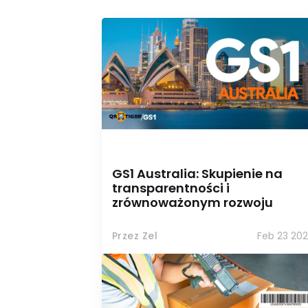
GS1 Australia: Skupienie na
transparentności i
zrównoważonym rozwoju
Przez Zel
Feb 23 20