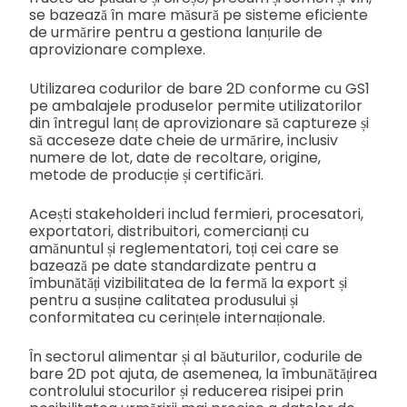
se bazează în mare măsură pe sisteme eficiente
de urmărire pentru a gestiona lanțurile de
aprovizionare complexe.
Utilizarea codurilor de bare 2D conforme cu GS1
pe ambalajele produselor permite utilizatorilor
din întregul lanț de aprovizionare să captureze și
să acceseze date cheie de urmărire, inclusiv
numere de lot, date de recoltare, origine,
metode de producție și certificări.
Acești stakeholderi includ fermieri, procesatori,
exportatori, distribuitori, comercianți cu
amănuntul și reglementatori, toți cei care se
bazează pe date standardizate pentru a
îmbunătăți vizibilitatea de la fermă la export și
pentru a susține calitatea produsului și
conformitatea cu cerințele internaționale.
În sectorul alimentar și al băuturilor, codurile de
bare 2D pot ajuta, de asemenea, la îmbunătățirea
controlului stocurilor și reducerea risipei prin