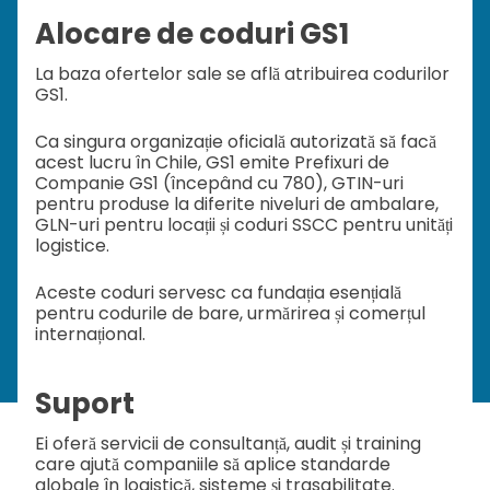
Alocare de coduri GS1
La baza ofertelor sale se află atribuirea codurilor
GS1.
Ca singura organizație oficială autorizată să facă
acest lucru în Chile, GS1 emite Prefixuri de
Companie GS1 (începând cu 780), GTIN-uri
pentru produse la diferite niveluri de ambalare,
GLN-uri pentru locații și coduri SSCC pentru unități
logistice.
Aceste coduri servesc ca fundația esențială
pentru codurile de bare, urmărirea și comerțul
internațional.
Suport
Ei oferă servicii de consultanță, audit și training
care ajută companiile să aplice standarde
globale în logistică, sisteme și trasabilitate.