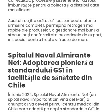
Ca rezultat, procesele și sistemele lor au fost
îmbunătățite pentru a colecta și a distribui date
mai eficient.
Auditul reușit a arătat că Icestar poate oferi o
urmărire completă, permițând retrageri mai
rapide ale produselor, o gestionare mai bună a
stocurilor și conformitate cu cerințele de export,
în special pentru fructe și fructe de mare.
Spitalul Naval Almirante
Nef: Adoptarea pionieră a
standardului GS1 în
facilitățile de sănătate din
Chile
În iunie 2024, Spitalul Naval Almirante Nef (un
spital naval important din Viña del Mar) a
anunțat că va deveni primul centru medical din
Chile care adoptă pe deplin standardele GS1 în