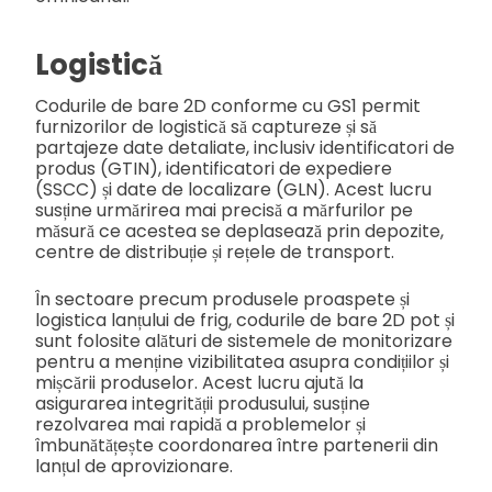
Logistică
Codurile de bare 2D conforme cu GS1 permit
furnizorilor de logistică să captureze și să
partajeze date detaliate, inclusiv identificatori de
produs (GTIN), identificatori de expediere
(SSCC) și date de localizare (GLN). Acest lucru
susține urmărirea mai precisă a mărfurilor pe
măsură ce acestea se deplasează prin depozite,
centre de distribuție și rețele de transport.
În sectoare precum produsele proaspete și
logistica lanțului de frig, codurile de bare 2D pot și
sunt folosite alături de sistemele de monitorizare
pentru a menține vizibilitatea asupra condițiilor și
mișcării produselor. Acest lucru ajută la
asigurarea integrității produsului, susține
rezolvarea mai rapidă a problemelor și
îmbunătățește coordonarea între partenerii din
lanțul de aprovizionare.