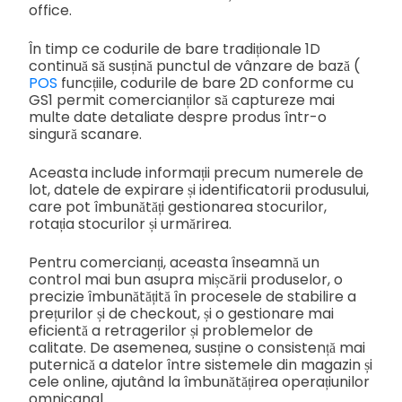
office.
În timp ce codurile de bare tradiționale 1D
continuă să susțină punctul de vânzare de bază (
POS
funcțiile, codurile de bare 2D conforme cu
GS1 permit comercianților să captureze mai
multe date detaliate despre produs într-o
singură scanare.
Aceasta include informații precum numerele de
lot, datele de expirare și identificatorii produsului,
care pot îmbunătăți gestionarea stocurilor,
rotația stocurilor și urmărirea.
Pentru comercianți, aceasta înseamnă un
control mai bun asupra mișcării produselor, o
precizie îmbunătățită în procesele de stabilire a
prețurilor și de checkout, și o gestionare mai
eficientă a retragerilor și problemelor de
calitate. De asemenea, susține o consistență mai
puternică a datelor între sistemele din magazin și
cele online, ajutând la îmbunătățirea operațiunilor
omnicanal.