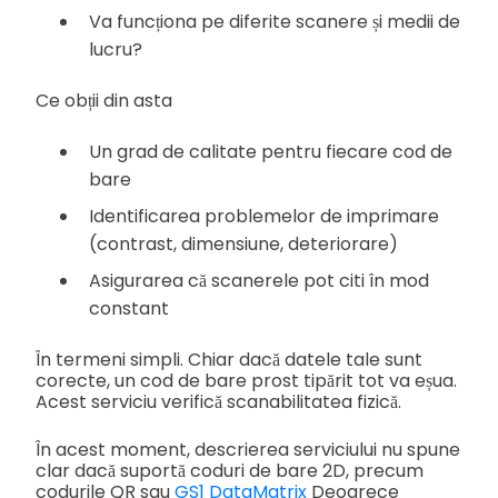
Va funcționa pe diferite scanere și medii de
lucru?
Ce obții din asta
Un grad de calitate pentru fiecare cod de
bare
Identificarea problemelor de imprimare
(contrast, dimensiune, deteriorare)
Asigurarea că scanerele pot citi în mod
constant
În termeni simpli. Chiar dacă datele tale sunt
corecte, un cod de bare prost tipărit tot va eșua.
Acest serviciu verifică scanabilitatea fizică.
În acest moment, descrierea serviciului nu spune
clar dacă suportă coduri de bare 2D, precum
codurile QR sau
GS1 DataMatrix
Deoarece