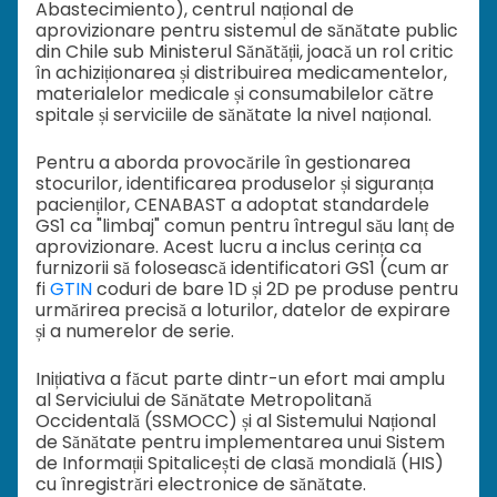
Abastecimiento), centrul național de
aprovizionare pentru sistemul de sănătate public
din Chile sub Ministerul Sănătății, joacă un rol critic
în achiziționarea și distribuirea medicamentelor,
materialelor medicale și consumabilelor către
spitale și serviciile de sănătate la nivel național.
Pentru a aborda provocările în gestionarea
stocurilor, identificarea produselor și siguranța
pacienților, CENABAST a adoptat standardele
GS1 ca "limbaj" comun pentru întregul său lanț de
aprovizionare. Acest lucru a inclus cerința ca
furnizorii să folosească identificatori GS1 (cum ar
fi
GTIN
coduri de bare 1D și 2D pe produse pentru
urmărirea precisă a loturilor, datelor de expirare
și a numerelor de serie.
Inițiativa a făcut parte dintr-un efort mai amplu
al Serviciului de Sănătate Metropolitană
Occidentală (SSMOCC) și al Sistemului Național
de Sănătate pentru implementarea unui Sistem
de Informații Spitalicești de clasă mondială (HIS)
cu înregistrări electronice de sănătate.