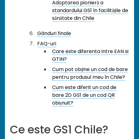
Adoptarea pionieră a
standardului GS1 în facilitățile de
sănătate din Chile
Gânduri finale
FAQ-uri
Care este diferenta intre EAN si
GTIN?
Cum pot obține un cod de bare
pentru produsul meu în Chile?
Cum este diferit un cod de
bare 2D GS1 de un cod QR
obișnuit?
Ce este GS1 Chile?