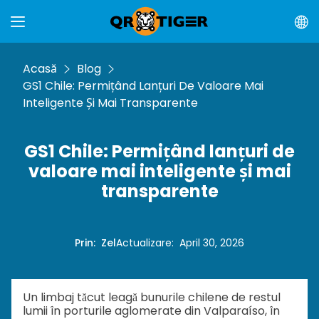
Acasă
Blog
GS1 Chile: Permițând Lanțuri De Valoare Mai
Inteligente Și Mai Transparente
GS1 Chile: Permițând lanțuri de
valoare mai inteligente și mai
transparente
Prin
:
Zel
Actualizare
:
April 30, 2026
Un limbaj tăcut leagă bunurile chilene de restul
lumii în porturile aglomerate din Valparaíso, în