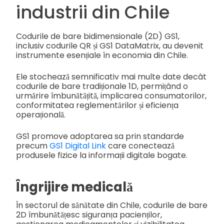
industrii din Chile
Codurile de bare bidimensionale (2D) GS1,
inclusiv codurile QR și GS1 DataMatrix, au devenit
instrumente esențiale în economia din Chile.
Ele stochează semnificativ mai multe date decât
codurile de bare tradiționale 1D, permițând o
urmărire îmbunătățită, implicarea consumatorilor,
conformitatea reglementărilor și eficiența
operațională.
GS1 promove adoptarea sa prin standarde
precum
GS1 Digital Link
care conectează
produsele fizice la informații digitale bogate.
Îngrijire medicală
În sectorul de sănătate din Chile, codurile de bare
2D îmbunătățesc siguranța pacienților,