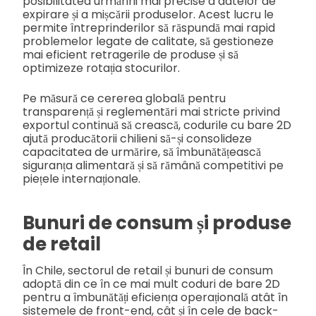
posibilitatea urmăririi mai precise a datelor de
expirare și a mișcării produselor. Acest lucru le
permite întreprinderilor să răspundă mai rapid
problemelor legate de calitate, să gestioneze
mai eficient retragerile de produse și să
optimizeze rotația stocurilor.
Pe măsură ce cererea globală pentru
transparență și reglementări mai stricte privind
exportul continuă să crească, codurile cu bare 2D
ajută producătorii chilieni să-și consolideze
capacitatea de urmărire, să îmbunătățească
siguranța alimentară și să rămână competitivi pe
piețele internaționale.
Bunuri de consum și produse
de retail
În Chile, sectorul de retail și bunuri de consum
adoptă din ce în ce mai mult coduri de bare 2D
pentru a îmbunătăți eficiența operațională atât în
sistemele de front-end, cât și în cele de back-