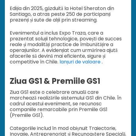
Ediția din 2025, găzduită la Hotel Sheraton din
Santiago, a atras peste 250 de participanți
prezenți și sute de alții prin streaming.
Evenimentul a inclus Expo Traza, care a
prezentat soluții tehnologice, povești de succes
reale și modalități practice de îmbunătățire a
operațiunilor. A evidențiat cum urmărirea ajută
afacerile să devină mai eficiente, sigure și
competitive în Chile.
lanțuri de valoare
.
Ziua GS1 & Premiile GS1
Ziua GS1 este o celebrare anuală care
marchează realizările sistemului GS1 din Chile. În
cadrul acestui eveniment, se recunosc
companiile remarcabile prin Premiile GS1
(Premiile GS1).
Categoriile includ în mod obișnuit Traiectorie,
Inovație, Antreprenoriat și Recunoaștere Specială.