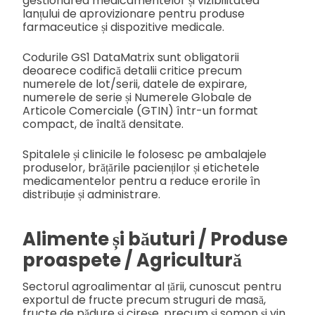
gestionarea medicamentelor și vizibilitatea
lanțului de aprovizionare pentru produse
farmaceutice și dispozitive medicale.
Codurile GS1 DataMatrix sunt obligatorii
deoarece codifică detalii critice precum
numerele de lot/serii, datele de expirare,
numerele de serie și Numerele Globale de
Articole Comerciale (GTIN) într-un format
compact, de înaltă densitate.
Spitalele și clinicile le folosesc pe ambalajele
produselor, brățările pacienților și etichetele
medicamentelor pentru a reduce erorile în
distribuție și administrare.
Alimente și băuturi / Produse
proaspete / Agricultură
Sectorul agroalimentar al țării, cunoscut pentru
exportul de fructe precum struguri de masă,
fructe de pădure și cireșe, precum și somon și vin,