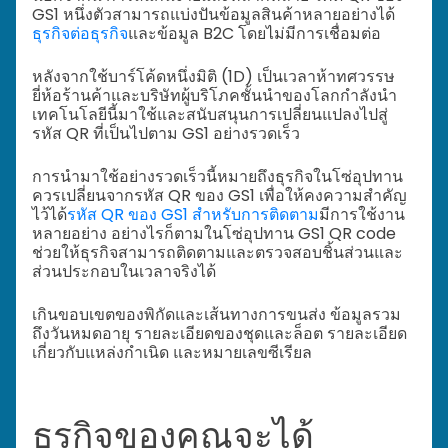
GS1 หนึ่งตัวสามารถแบ่งปันข้อมูลสินค้าหลายอย่างได้
ธุรกิจต่อธุรกิจ
และข้อมูล B2C โดยไม่มีการเชื่อมต่อ
หลังจากใช้บาร์โค้ดหนึ่งมิติ (1D) เป็นเวลาห้าทศวรรษ
ยี่ห้อร้านค้าและบริษัทผู้บริโภคชั้นนำของโลกกำลังนำ
เทคโนโลยีนี้มาใช้และสนับสนุนการเปลี่ยนแปลงไปสู่
รหัส QR ที่เป็นไปตาม GS1 อย่างรวดเร็ว
การนำมาใช้อย่างรวดเร็วนี้หมายถึงธุรกิจในโซ่อุปทาน
ควรเปลี่ยนจากรหัส QR ของ GS1 เพื่อให้คงความสำคัญ
ไว้ได้
รหัส QR ของ GS1 สำหรับการติดตาม
มีการใช้งาน
หลายอย่าง อย่างไรก็ตามในโซ่อุปทาน GS1 QR code
ช่วยให้ธุรกิจสามารถติดตามและตรวจสอบชิ้นส่วนและ
ส่วนประกอบในเวลาจริงได้
เกินขอบเขตของพิกัดและเส้นทางการขนส่ง ข้อมูลรวม
ถึงวันหมดอายุ รายละเอียดของชุดและล็อต รายละเอียด
เกี่ยวกับแหล่งกำเนิด และหมายเลขซีเรียล
ธุรกิจของคุณจะได้