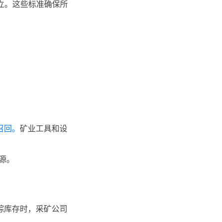
成立。这些标准确保所
召回。
矿业工具和设
源。
踪库存时，采矿公司