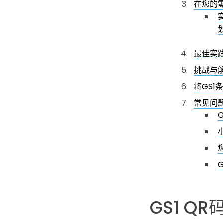
在您的零
最佳实
挑战与
将GS1
常见问
G
GS1 Q