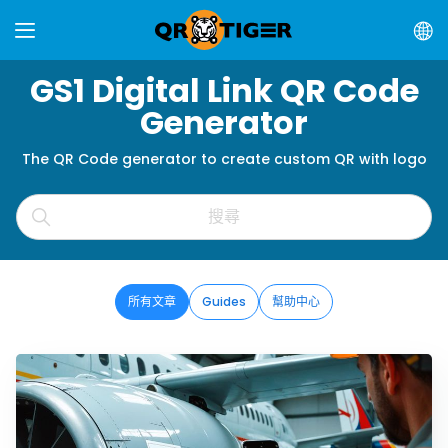
GS1 Digital Link QR Code
Generator
The QR Code generator to create custom QR with logo
所有文章
Guides
幫助中心