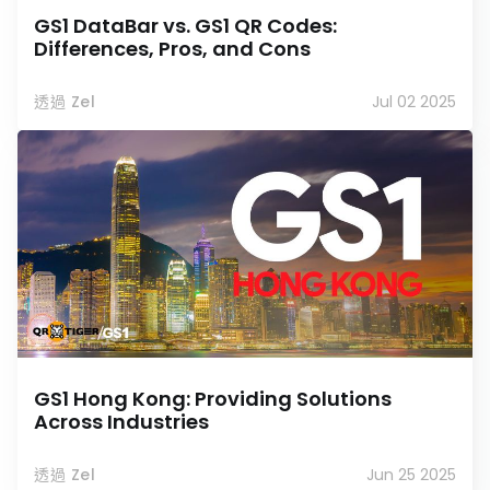
GS1 DataBar vs. GS1 QR Codes:
Differences, Pros, and Cons
透過 Zel
Jul 02 2025
GS1 Hong Kong: Providing Solutions
Across Industries
透過 Zel
Jun 25 2025