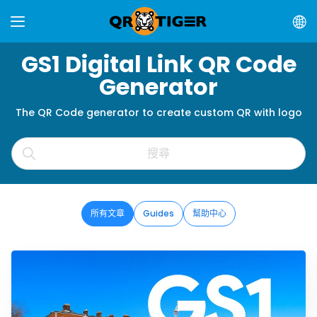
GS1 Digital Link QR Code
Generator
The QR Code generator to create custom QR with logo
所有文章
Guides
幫助中心