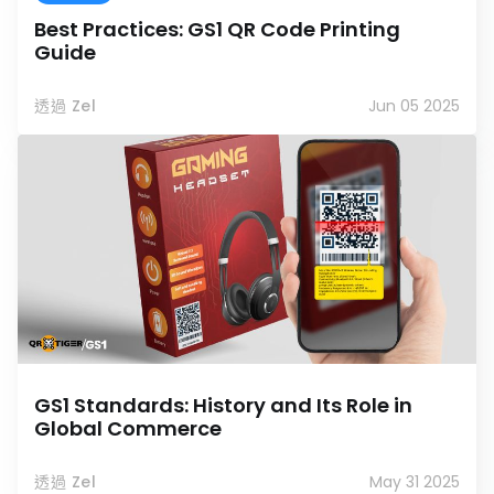
Best Practices: GS1 QR Code Printing
Guide
透過 Zel
Jun 05 2025
GS1 Standards: History and Its Role in
Global Commerce
透過 Zel
May 31 2025