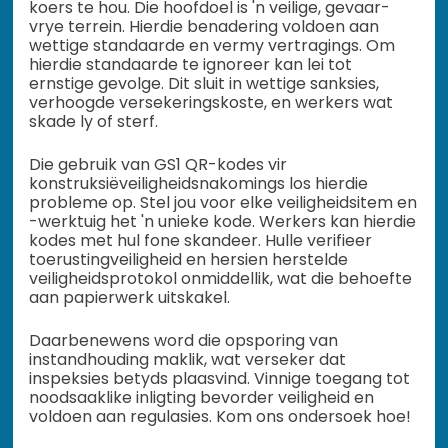
koers te hou. Die hoofdoel is 'n veilige, gevaar-
vrye terrein. Hierdie benadering voldoen aan
wettige standaarde en vermy vertragings. Om
hierdie standaarde te ignoreer kan lei tot
ernstige gevolge. Dit sluit in wettige sanksies,
verhoogde versekeringskoste, en werkers wat
skade ly of sterf.
Die gebruik van GS1 QR-kodes vir
konstruksiëveiligheidsnakomings los hierdie
probleme op. Stel jou voor elke veiligheidsitem en
-werktuig het 'n unieke kode. Werkers kan hierdie
kodes met hul fone skandeer. Hulle verifieer
toerustingveiligheid en hersien herstelde
veiligheidsprotokol onmiddellik, wat die behoefte
aan papierwerk uitskakel.
Daarbenewens word die opsporing van
instandhouding maklik, wat verseker dat
inspeksies betyds plaasvind. Vinnige toegang tot
noodsaaklike inligting bevorder veiligheid en
voldoen aan regulasies. Kom ons ondersoek hoe!