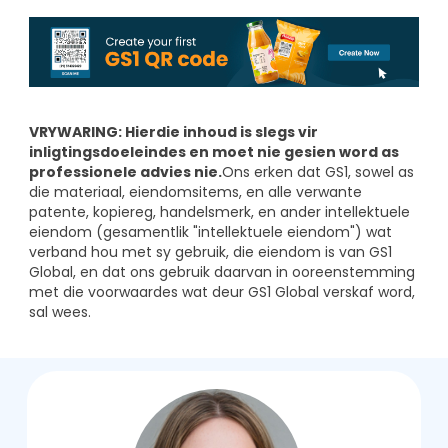
VRYWARING: Hierdie inhoud is slegs vir
inligtingsdoeleindes en moet nie gesien word as
professionele advies nie.
Ons erken dat GS1, sowel as
die materiaal, eiendomsitems, en alle verwante
patente, kopiereg, handelsmerk, en ander intellektuele
eiendom (gesamentlik "intellektuele eiendom") wat
verband hou met sy gebruik, die eiendom is van GS1
Global, en dat ons gebruik daarvan in ooreenstemming
met die voorwaardes wat deur GS1 Global verskaf word,
sal wees.