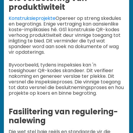
produktiwiteit
Konstruksieprojekte
Opereer op streng skedules
en begrotings. Enige vertraging kan aansienlike
koste-implikasies hê. GS1 konstruksie QR-kodes
verhoog produktiwiteit deur vinnige toegang tot
inligting te bied. Dit verminder die tyd wat
spandeer word aan soek na dokumente of wag
vir opdaterings.
Byvoorbeeld, tydens inspeksies kan 'n
toesighouer QR-kodes skandeer. Dit verifieer
nakoming en genereer verslae ter plekke. Dit
versnel die inspeksieproses. Die vinnige toegang
tot data versnel die besluitnemingsproses en hou
projekte op koers en binne begroting.
Fasilitering van regulering-
nalewing
Die wet stel baie reëls en standaarde vir die