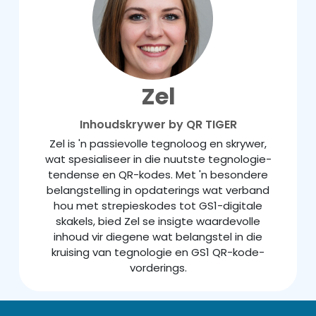
Zel
Inhoudskrywer by QR TIGER
Zel is 'n passievolle tegnoloog en skrywer,
wat spesialiseer in die nuutste tegnologie-
tendense en QR-kodes. Met 'n besondere
belangstelling in opdaterings wat verband
hou met strepieskodes tot GS1-digitale
skakels, bied Zel se insigte waardevolle
inhoud vir diegene wat belangstel in die
kruising van tegnologie en GS1 QR-kode-
vorderings.