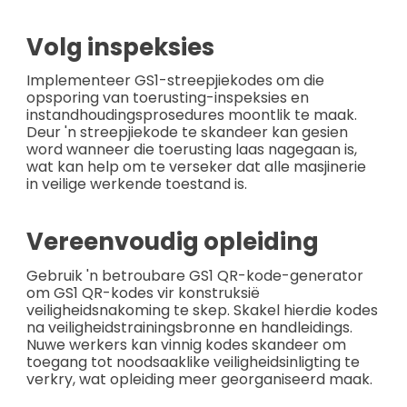
Volg inspeksies
Implementeer GS1-streepjiekodes om die
opsporing van toerusting-inspeksies en
instandhoudingsprosedures moontlik te maak.
Deur 'n streepjiekode te skandeer kan gesien
word wanneer die toerusting laas nagegaan is,
wat kan help om te verseker dat alle masjinerie
in veilige werkende toestand is.
Vereenvoudig opleiding
Gebruik 'n betroubare GS1 QR-kode-generator
om GS1 QR-kodes vir konstruksië
veiligheidsnakoming te skep. Skakel hierdie kodes
na veiligheidstrainingsbronne en handleidings.
Nuwe werkers kan vinnig kodes skandeer om
toegang tot noodsaaklike veiligheidsinligting te
verkry, wat opleiding meer georganiseerd maak.