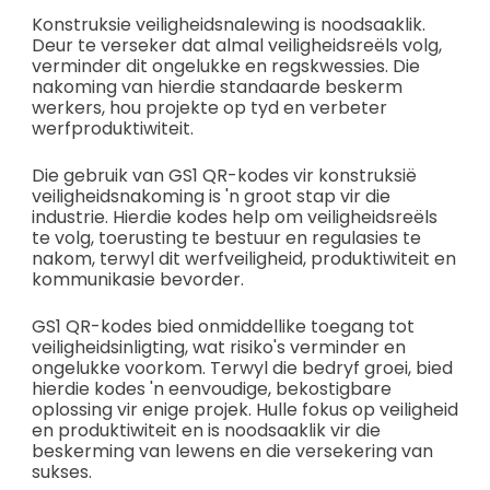
Konstruksie veiligheidsnalewing is noodsaaklik.
Deur te verseker dat almal veiligheidsreëls volg,
verminder dit ongelukke en regskwessies. Die
nakoming van hierdie standaarde beskerm
werkers, hou projekte op tyd en verbeter
werfproduktiwiteit.
Die gebruik van GS1 QR-kodes vir konstruksië
veiligheidsnakoming is 'n groot stap vir die
industrie. Hierdie kodes help om veiligheidsreëls
te volg, toerusting te bestuur en regulasies te
nakom, terwyl dit werfveiligheid, produktiwiteit en
kommunikasie bevorder.
GS1 QR-kodes bied onmiddellike toegang tot
veiligheidsinligting, wat risiko's verminder en
ongelukke voorkom. Terwyl die bedryf groei, bied
hierdie kodes 'n eenvoudige, bekostigbare
oplossing vir enige projek. Hulle fokus op veiligheid
en produktiwiteit en is noodsaaklik vir die
beskerming van lewens en die versekering van
sukses.