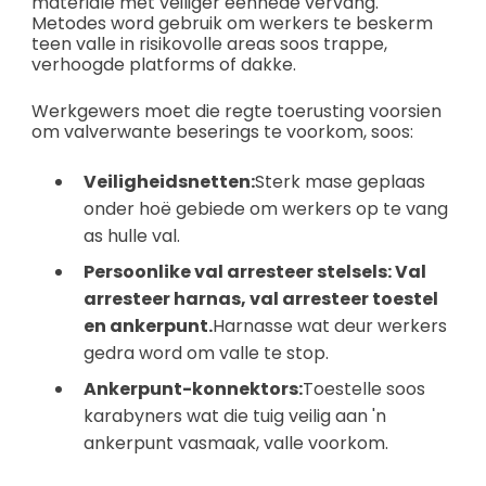
materiale met veiliger eenhede vervang.
Metodes word gebruik om werkers te beskerm
teen valle in risikovolle areas soos trappe,
verhoogde platforms of dakke.
Werkgewers moet die regte toerusting voorsien
om valverwante beserings te voorkom, soos:
Veiligheidsnetten:
Sterk mase geplaas
onder hoë gebiede om werkers op te vang
as hulle val.
Persoonlike val arresteer stelsels: Val
arresteer harnas, val arresteer toestel
en ankerpunt.
Harnasse wat deur werkers
gedra word om valle te stop.
Ankerpunt-konnektors:
Toestelle soos
karabyners wat die tuig veilig aan 'n
ankerpunt vasmaak, valle voorkom.