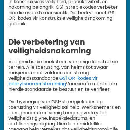
In konstruksie is veiligheid, produktiwiteit, en
nakoming belangrik. GS1-strepiekodes verbeter
hierdie aspekte aansienlik. Die bedryf moet GS1
QR-kodes vir konstruksie veiligheidsnakoming
gebruik.
Die verbetering van
veiligheidsnakoming
Veiligheid is die hoeksteen van enige konstruksie
terrein. Alle toerusting, van helms tot swaar
masjiene, moet voldoen aan streng
veiligheidsstandaarde.
GS1 QR-kodes vir
bedryfsooreenstemming
Voorsien 'n manier om
hierdie standaarde te bestuur en te verifieer.
Die byvoeging van GS1-streepjiekodes op
toerusting vir veiligheid sal help. Werksnemers en
toesighouers kan vinnig toegang verkry tot
veiligheidsriglyne, inspeksiedatums, en
sertifiseringsinligting. Hierdie onmiddellike
toegang help verseker dat veiligheidsprotokolle