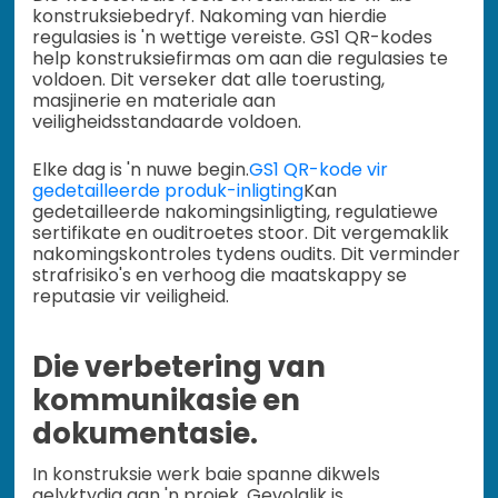
konstruksiebedryf. Nakoming van hierdie
regulasies is 'n wettige vereiste. GS1 QR-kodes
help konstruksiefirmas om aan die regulasies te
voldoen. Dit verseker dat alle toerusting,
masjinerie en materiale aan
veiligheidsstandaarde voldoen.
Elke dag is 'n nuwe begin.
GS1 QR-kode vir
gedetailleerde produk-inligting
Kan
gedetailleerde nakomingsinligting, regulatiewe
sertifikate en ouditroetes stoor. Dit vergemaklik
nakomingskontroles tydens oudits. Dit verminder
strafrisiko's en verhoog die maatskappy se
reputasie vir veiligheid.
Die verbetering van
kommunikasie en
dokumentasie.
In konstruksie werk baie spanne dikwels
gelyktydig aan 'n projek. Gevolglik is