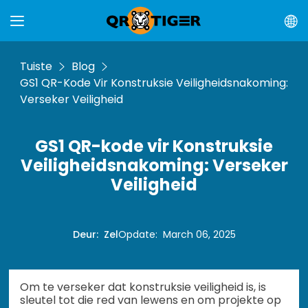
Tuiste
Blog
GS1 QR-Kode Vir Konstruksie Veiligheidsnakoming:
Verseker Veiligheid
GS1 QR-kode vir Konstruksie
Veiligheidsnakoming: Verseker
Veiligheid
Deur
:
Zel
Opdate
:
March 06, 2025
Om te verseker dat konstruksie veiligheid is, is
sleutel tot die red van lewens en om projekte op