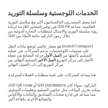
الخدمات اللوجستية وسلسلة التوريد
كما يتصل المصدرون الباكستانيون أكثر مع سلاسل التوريد
العالمية، تساعد GS1 PK في توفير المعايير اللازمة لزيادة
رؤية سلسلة التوريد والامتثال لمتطلبات التجارة الدولية من
خلال رموز الباركود ثنائية الأبعاد من GS1.
Scan4Transport هو معيار عالمي لوضع بيانات النقل
على تسميات اللوجستيات. يدعم الشركات عبر عملية
التسليم بأكملها من
الميل الأول
حركة البضائع من نقطة
الأصل إلى مركز التوزيع
الميل الأخير
التسليم النهائي من
مركز التوزيع إلى باب العميل النهائي
هذا يساعد الشركات على تلبية متطلبات العملاء المتزايدة.
الباركود، سواء كان GS1 DataMatrix أو GS1 QR code،
يمكنه تخزين البيانات مثل عناوين التسليم وتعليمات التسليم،
مما يساعد في إدارة شحنات الصناديق والبالتات والأكياس
والبضائع الأخرى بكفاءة أكبر.