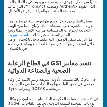
حاليًا من خلال مزودي تقنية مرخصين، بما في ذلك التحالف
الذي يقوده Authentix ومنصته TransAct™، التي تدعم
مصادقة المنتجات والمراقبة وفرض الامتثال.
يعمل النظام من خلال وضع طوابع ضريبية فريدة ورموز
تعريف مباشرة على المنتجات أثناء الإنتاج، مما يتيح للهيئة
الاتحادية للإيرادات الباكستانية مراقبة الإنتاج رقميًا وتتبع
السلع المنظمة عبر البلاد
سلسلة التوريد
.
هذا الرابط يمكن الوصول إليه فقط داخل باكستان أو من
خلال استخدام شبكة افتراضية خاصة مضبوطة على خادم
في باكستان.
تنفيذ معايير GS1 في قطاع الرعاية
الصحية والصناعة الدوائية
في عام 2012، تسببت الأدوية المزيفة وغير الآمنة في وفاة
مرضى في معهد القلب بولاية البنجاب، بما في ذلك حالات
مرتبطة بـ ISOTAB وشراب Tyno.
في الاستجابة، عملت الحكومة الباكستانية بالتعاون مع وكالة
الولايات المتحدة للتنمية الدولية، تحالف اللقاحات (Gavi)،