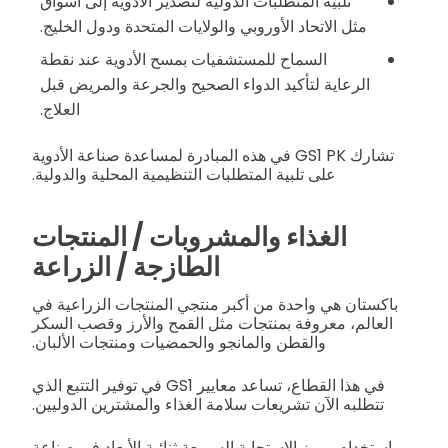
تلبية المتطلبات الدولية لتصدير الأدوية إلى أسواق
مثل الاتحاد الأوروبي والولايات المتحدة ودول الخليج.
السماح للمستشفيات بمسح الأدوية عند نقطة
الرعاية لتأكيد الدواء الصحيح والجرعة والمريض قبل
العلاج.
تشارك GS1 PK في هذه المبادرة لمساعدة صناعة الأدوية
على تلبية المتطلبات التنظيمية المحلية والدولية.
الغذاء والمشروبات / المنتجات
الطازجة / الزراعة
باكستان هي واحدة من أكبر منتجي المنتجات الزراعية في
العالم، معروفة بمنتجات مثل القمح والأرز وقصب السكر
والقطن والمانجو والحمضيات ومنتجات الألبان.
في هذا القطاع، تساعد معايير GS1 في توفير التتبع الذي
تتطلبه الآن تشريعات سلامة الغذاء والمشترين الدوليين.
استخدام رموز الاستجابة السريعة ثنائية الأبعاد في صناعة