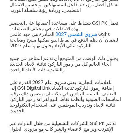
بشكل أفضل، وزيادة تفاعل المستهلكين، وتحسين الامتثال
التنظيمي، وزيادة رؤية سلسلة التوريد.
تعمل GS1 PK بنشاط على مساعدة أعضائها على التحضير
لهذه الانتقالات في مختلف الصناعات.
GS1’s
شروق الشمس 2027
المبادرة هي جهد عالمي
لضمان أن نظم الدفع في نقاط البيع يمكنها مسح ومعالجة
الباركود ثنائي الأبعاد بحلول نهاية عام 2027.
بحلول ذلك الوقت، من المتوقع أن تدعم المتاجر في جميع
أنحاء العالم كل من رموز الباركود ثنائية الأبعاد الجديدة
والتقليدية ذات الأبعاد الواحدة.
للعلامات التجارية، يعني شروق عام 2027 القدرة على
إضافة رموز الباركود ثنائية الأبعاد GS1 Digital Link إلى
التغليف. بالنسبة للبائعين في باكستان، يتضمن ذلك ترقية
الماسحات الضوئية وأنظمة نقاط البيع لقراءة رموز الباركود
ثنائية الأبعاد وتدريب الموظفين على استخدام التكنولوجيا
الجديدة.
تدعم GS1 PK الشركات التشغيلية من خلال الندوات عبر
الإنترنت وبرامج الأعضاء والشراكات مع مزودي الحلول