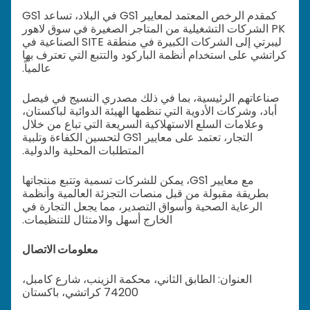
كمقدم الرخص المعتمد لمعايير GS1 في البلاد، تساعد GS1
PK الشركات التشغيلية من المتاجر الصغيرة في سوق لاهور
ليبرتي إلى الشركات الكبيرة في منطقة SITE الصناعية في
كراتشي على استخدام أنظمة الباركود والتتبع التي تعترف بها
عالمياً.
صناعاتهم الرئيسية، بما في ذلك مصدري النسيج في فيصل
أباد، وشركات الأدوية التي تنظمها الهيئة الدوائية لباكستان،
وعلامات السلع الاستهلاكية السريعة التي تباع من خلال
التجار، تعتمد على معايير GS1 لتحسين الكفاءة وتلبية
المتطلبات المحلية والدولية.
مع معايير GS1، يمكن للشركات تسمية وتتبع منتجاتها
بطريقة مقبولة من قبل منصات التجزئة العالمية وأنظمة
الرعاية الصحية وأسواق التصدير، مما يجعل التجارة في
الخارج أسهل والامتثال للتنظيمات.
معلومات الاتصال
العنوان: الطابق الثاني، محكمة الزينب، شارع كامبل،
74200 كراتشي، باكستان