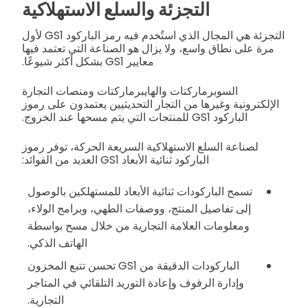
التجزئة والسلع الاستهلاكية
التجزئة هي المجال الذي استُخدم فيه رمز الباركود GS1 لأول
مرة على نطاق واسع، ولا يزال هو الصناعة التي تعتمد فيها
معايير GS1 بشكل أكثر شيوعًا.
السوبرماركتات والهايبرماركتات ومنصات التجارة
الإلكترونية وغيرها من التجار التحديثيين يعتمدون على رموز
الباركود GS1 للمنتجات التي يتم مسحها عند الخروج.
لصناعة السلع الاستهلاكية السريعة الحركة، توفر رموز
الباركود ثنائية الأبعاد GS1 العديد من الفوائد:
تسمح الباركودات ثنائية الأبعاد للمستهلكين بالوصول
إلى تفاصيل المنتج، ووصفات الطهي، وبرامج الولاء،
ومعلومات العلامة التجارية من خلال مسح بواسطة
الهاتف الذكي.
الباركودات الدقيقة من GS1 تحسن تتبع المخزون
وإدارة الرفوف وإعادة التوريد التلقائي في المتاجر
التجارية.