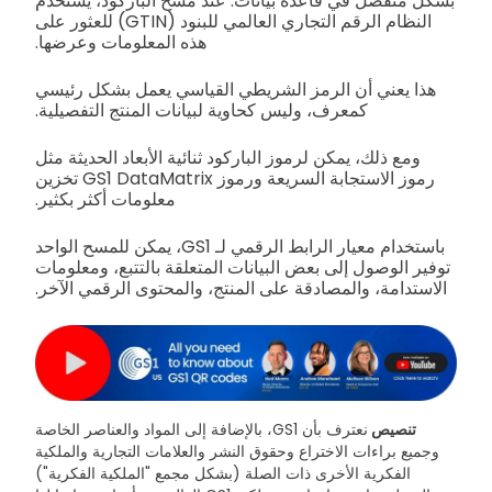
بشكل منفصل في قاعدة بيانات. عند مسح الباركود، يستخدم
النظام الرقم التجاري العالمي للبنود (GTIN) للعثور على
هذه المعلومات وعرضها.
هذا يعني أن الرمز الشريطي القياسي يعمل بشكل رئيسي
كمعرف، وليس كحاوية لبيانات المنتج التفصيلية.
ومع ذلك، يمكن لرموز الباركود ثنائية الأبعاد الحديثة مثل
رموز الاستجابة السريعة ورموز GS1 DataMatrix تخزين
معلومات أكثر بكثير.
باستخدام معيار الرابط الرقمي لـ GS1، يمكن للمسح الواحد
توفير الوصول إلى بعض البيانات المتعلقة بالتتبع، ومعلومات
الاستدامة، والمصادقة على المنتج، والمحتوى الرقمي الآخر.
تنصيص
نعترف بأن GS1، بالإضافة إلى المواد والعناصر الخاصة
وجميع براءات الاختراع وحقوق النشر والعلامات التجارية والملكية
الفكرية الأخرى ذات الصلة (بشكل مجمع "الملكية الفكرية")