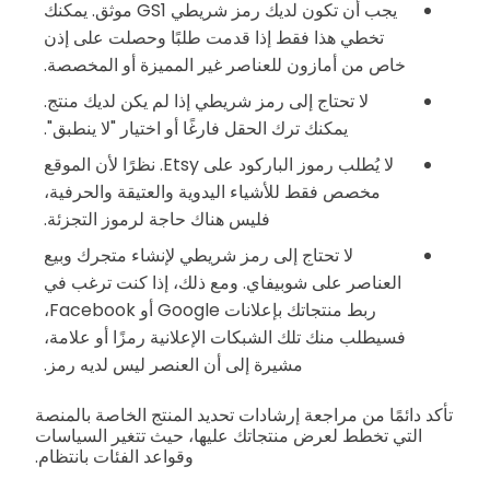
يجب أن تكون لديك رمز شريطي GS1 موثق. يمكنك
تخطي هذا فقط إذا قدمت طلبًا وحصلت على إذن
خاص من أمازون للعناصر غير المميزة أو المخصصة.
لا تحتاج إلى رمز شريطي إذا لم يكن لديك منتج.
يمكنك ترك الحقل فارغًا أو اختيار "لا ينطبق".
لا يُطلب رموز الباركود على Etsy. نظرًا لأن الموقع
مخصص فقط للأشياء اليدوية والعتيقة والحرفية،
فليس هناك حاجة لرموز التجزئة.
لا تحتاج إلى رمز شريطي لإنشاء متجرك وبيع
العناصر على شوبيفاي. ومع ذلك، إذا كنت ترغب في
ربط منتجاتك بإعلانات Google أو Facebook،
فسيطلب منك تلك الشبكات الإعلانية رمزًا أو علامة،
مشيرة إلى أن العنصر ليس لديه رمز.
تأكد دائمًا من مراجعة إرشادات تحديد المنتج الخاصة بالمنصة
التي تخطط لعرض منتجاتك عليها، حيث تتغير السياسات
وقواعد الفئات بانتظام.