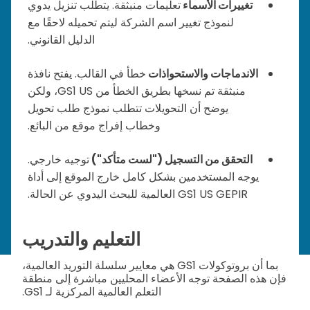
تغييرات الأسماء
تعليمات منبثقة. يتطلب تنزيل يدوي
لنموذج تغيير اسم الشركة ليتم تحميله لاحقًا مع
الدليل القانوني.
الاندماجات والاستحواذات
خطأ في القالب. يفتح نافذة
منبثقة تم نسخها بطريق الخطأ من GS1 US، ولكن
يوضح أن التحويلات تتطلب نموذج طلب تحويل
وخطاب إفراج موقع من البائع.
التحقق من التسجيل ("لست متأكد")
توجيه خارجي.
يوجه المستخدمين بشكل كامل خارج الموقع إلى أداة
GS1 US GEPIR العالمية للبحث اليدوي عن الحالة.
التعليم والتدريب
بما أن بروتوكولات GS1 هي معايير سلسلة التوريد العالمية،
فإن هذه الصفحة توجه الأعضاء المحليين مباشرة إلى منطقة
التعلم العالمية المركزية لـ GS1.