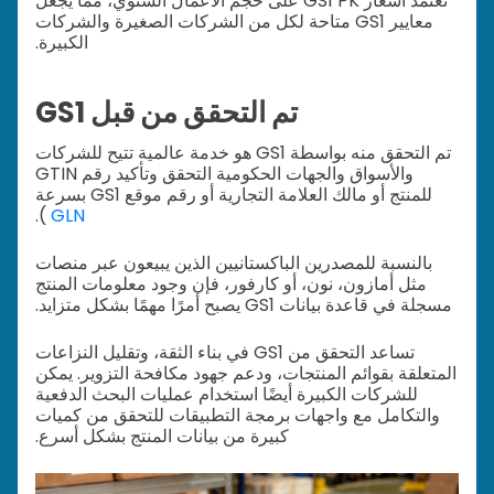
تعتمد أسعار GS1 PK على حجم الأعمال السنوي، مما يجعل
معايير GS1 متاحة لكل من الشركات الصغيرة والشركات
الكبيرة.
تم التحقق من قبل GS1
تم التحقق منه بواسطة GS1 هو خدمة عالمية تتيح للشركات
والأسواق والجهات الحكومية التحقق وتأكيد رقم GTIN
للمنتج أو مالك العلامة التجارية أو رقم موقع GS1 بسرعة
).
GLN
بالنسبة للمصدرين الباكستانيين الذين يبيعون عبر منصات
مثل أمازون، نون، أو كارفور، فإن وجود معلومات المنتج
مسجلة في قاعدة بيانات GS1 يصبح أمرًا مهمًا بشكل متزايد.
تساعد التحقق من GS1 في بناء الثقة، وتقليل النزاعات
المتعلقة بقوائم المنتجات، ودعم جهود مكافحة التزوير. يمكن
للشركات الكبيرة أيضًا استخدام عمليات البحث الدفعية
والتكامل مع واجهات برمجة التطبيقات للتحقق من كميات
كبيرة من بيانات المنتج بشكل أسرع.