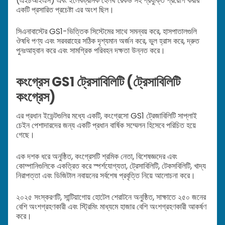
(এইচআইএস) এবং ইলেকট্রনিক হেলথ রেকর্ড সহ প্রযুক্তি প্রয়োগ করার
একটি প্রসারিত প্রচেষ্টা এর অংশ ছিল।
সিএনাবাস্টের GS1-ভিত্তিক সিস্টেমের সাথে সমন্বয় করে, হাসপাতালগুলি
ঔষধি পণ্য এবং সরবরাহের সঠিক দৃশ্যমান অর্জন করে, ভুল হ্রাস করে, দ্রুত
পুনঃআহ্বান করে এবং সামগ্রিক পরিবহন দক্ষতা উন্নত করে।
কংগ্রেস GS1 ট্রেসাবিলিটি (ট্রেসাবিলিটি
কংগ্রেস)
এর প্রধান ইভেন্টগুলির মধ্যে একটি, কংগ্রেসো GS1 ট্রেজাবিলিটি সাপ্লাই
চেইন পেশাদারদের জন্য একটি প্রধান বার্ষিক সম্মেলন হিসেবে পরিচিত হয়ে
গেছে।
এক দশক ধরে অনুষ্ঠিত, কংগ্রেসটি শ্রমিক নেতা, বিশেষজ্ঞদের এবং
কোম্পানিগুলিকে একত্রিত করে স্পর্শযোগ্যতা, ট্রেসাবিলিটি, টেকসবিলিটি, খাদ্য
নিরাপত্তা এবং ডিজিটাল নবায়নের সর্বশেষ প্রবৃত্তি নিয়ে আলোচনা করে।
২০২৫ সংস্করণটি, সান্টিয়াগোয় হোটেল শেরাটনে অনুষ্ঠিত, সাক্ষাতে ২৫০ জনের
বেশি অংশগ্রহণকারী এবং স্ট্রিমিং মাধ্যমে হাজার বেশি অংশগ্রহণকারী আকর্ষণ
করে।