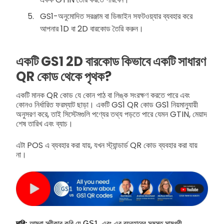
GS1-অনুমোদিত সরঞ্জাম বা ডিজাইন সফটওয়্যার ব্যবহার করে
আপনার 1D বা 2D বারকোড তৈরি করুন।
একটি GS1 2D বারকোড কিভাবে একটি সাধারণ
QR কোড থেকে পৃথক?
একটি মানক QR কোড যে কোন পাঠ বা লিঙ্ক সংরক্ষণ করতে পারে এবং
কোনও নির্ধারিত ফরম্যাট ছাড়া। একটি GS1 QR কোড GS1 নিয়মানুযায়ী
অনুসরণ করে, তাই সিস্টেমগুলি পণ্যের তথ্য পড়তে পারে যেমন GTIN, মেয়াদ
শেষ তারিখ এবং ব্যাচ।
এটা POS এ ব্যবহার করা যায়, যখন স্ট্যান্ডার্ড QR কোড ব্যবহার করা যায়
না।
দাবি: 
আমরা স্বীকার করি যে GS1, এবং এর ব্যবহারের সমস্ত সামগ্রী, 