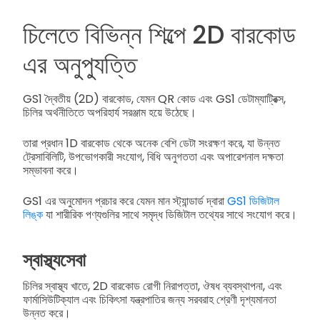
চিলেতে বিভিন্ন শিল্পে 2D বারকোড
এর অনুপ্যুত্তি
GS1 দ্বৈতীয় (2D) বারকোড, যেমন QR কোড এবং GS1 ডেটাম্যাট্রিক্স,
চিলির অর্থনীতিতে অপরিহার্য সরঞ্জাম হয়ে উঠেছে।
তারা প্রধান 1D বারকোড থেকে অনেক বেশি ডেটা সংরক্ষণ করে, যা উন্নত
ট্রেসাবিলিটি, উপভোগকারী সংযোগ, বিধি অনুগততা এবং অপারেশনাল দক্ষতা
সম্ভাবনা করে।
GS1 এর অনুমোদন প্রচার করে যেমন মান স্ট্যান্ডার্ড দ্বারা
GS1 ডিজিটাল
লিঙ্ক
যা শারীরিক পণ্যগুলির সাথে সমৃদ্ধ ডিজিটাল তথ্যের সাথে সংযোগ করে।
স্বাস্থ্যসেবা
চিলির স্বাস্থ্য খাতে, 2D বারকোড রোগী নিরাপত্তা, ঔষধ ব্যবস্থাপনা, এবং
ফার্মাসিউটিক্যাল এবং চিকিৎসা যন্ত্রপাতির জন্য সরবরাহ শ্রেণী দৃশ্যমানতা
উন্নত করে।