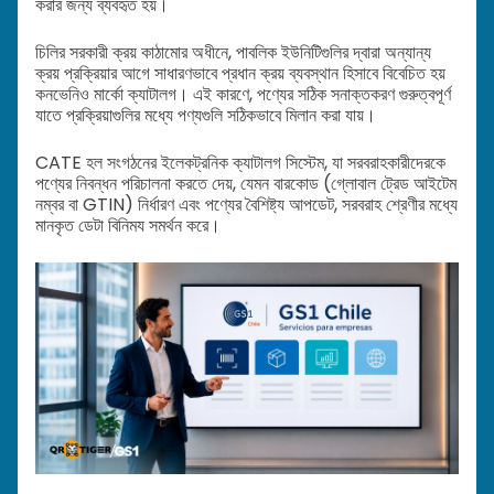
করার জন্য ব্যবহৃত হয়।
চিলির সরকারী ক্রয় কাঠামোর অধীনে, পাবলিক ইউনিটিগুলির দ্বারা অন্যান্য
ক্রয় প্রক্রিয়ার আগে সাধারণভাবে প্রধান ক্রয় ব্যবস্থান হিসাবে বিবেচিত হয়
কনভেনিও মার্কো ক্যাটালগ। এই কারণে, পণ্যের সঠিক সনাক্তকরণ গুরুত্বপূর্ণ
যাতে প্রক্রিয়াগুলির মধ্যে পণ্যগুলি সঠিকভাবে মিলান করা যায়।
CATE হল সংগঠনের ইলেকট্রনিক ক্যাটালগ সিস্টেম, যা সরবরাহকারীদেরকে
পণ্যের নিবন্ধন পরিচালনা করতে দেয়, যেমন বারকোড (গ্লোবাল ট্রেড আইটেম
নম্বর বা GTIN) নির্ধারণ এবং পণ্যের বৈশিষ্ট্য আপডেট, সরবরাহ শ্রেণীর মধ্যে
মানকৃত ডেটা বিনিময সমর্থন করে।