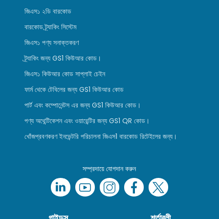
জিএস১ ২ডি বারকোড
বারকোড ট্র্যাকিং সিস্টেম
জিএস১ পণ্য সনাক্তকরণ
ট্র্যাকিং জন্য GS1 কিউআর কোড।
জিএস১ কিউআর কোড সাপ্লাই চেইন
ফার্ম থেকে টেবিলের জন্য GS1 কিউআর কোড
পার্ট এবং কম্পোনেন্টস এর জন্য GS1 কিউআর কোড।
পণ্য অথেন্টিকেশন এবং ওয়ারেন্টির জন্য GS1 QR কোড।
খোঁজপ্রবণকরণ ইনভেন্টরি পরিচালনা জিএস1 বারকোড রিটেইলের জন্য।
সম্প্রদায়ে যোগদান করুন
গাইডস
শর্তাবলী