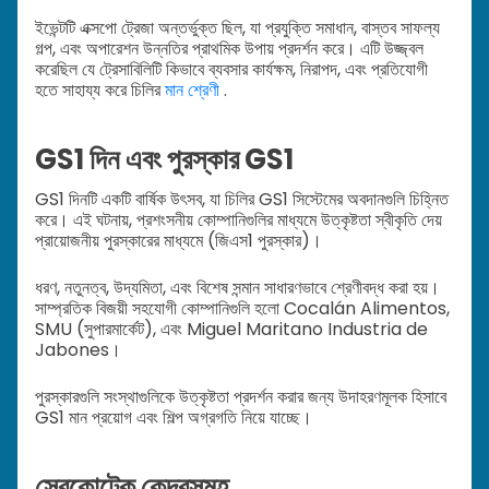
ইভেন্টটি এক্সপো ট্রেজা অন্তর্ভুক্ত ছিল, যা প্রযুক্তি সমাধান, বাস্তব সাফল্য
গল্প, এবং অপারেশন উন্নতির প্রাথমিক উপায় প্রদর্শন করে। এটি উজ্জ্বল
করেছিল যে ট্রেসাবিলিটি কিভাবে ব্যবসার কার্যক্ষম, নিরাপদ, এবং প্রতিযোগী
হতে সাহায্য করে চিলির
মান শ্রেণী
.
GS1 দিন এবং পুরস্কার GS1
GS1 দিনটি একটি বার্ষিক উৎসব, যা চিলির GS1 সিস্টেমের অবদানগুলি চিহ্নিত
করে। এই ঘটনায়, প্রশংসনীয় কোম্পানিগুলির মাধ্যমে উত্কৃষ্টতা স্বীকৃতি দেয়
প্রায়োজনীয় পুরস্কারের মাধ্যমে (জিএস1 পুরস্কার)।
ধরণ, নতুনত্ব, উদ্যমিতা, এবং বিশেষ সন্মান সাধারণভাবে শ্রেণীবদ্ধ করা হয়।
সাম্প্রতিক বিজয়ী সহযোগী কোম্পানিগুলি হলো Cocalán Alimentos,
SMU (সুপারমার্কেট), এবং Miguel Maritano Industria de
Jabones।
পুরস্কারগুলি সংস্থাগুলিকে উত্কৃষ্টতা প্রদর্শন করার জন্য উদাহরণমূলক হিসাবে
GS1 মান প্রয়োগ এবং শিল্প অগ্রগতি নিয়ে যাচ্ছে।
সেরকোটেক কেন্দ্রসমূহ