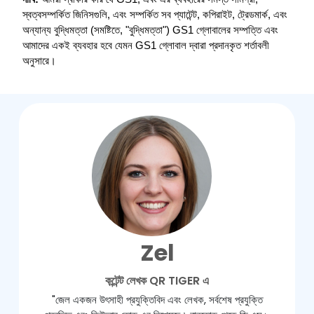
স্বত্বসম্পর্কিত জিনিসগুলি, এবং সম্পর্কিত সব প্যাটেন্ট, কপিরাইট, ট্রেডমার্ক, এবং 
অন্যান্য বুদ্ধিমত্তা (সমষ্টিতে, "বুদ্ধিমত্তা") GS1 গ্লোবালের সম্পত্তি এবং 
আমাদের একই ব্যবহার হবে যেমন GS1 গ্লোবাল দ্বারা প্রদানকৃত শর্তাবলী 
অনুসারে। 
Zel
কন্টেন্ট লেখক QR TIGER এ
"জেল একজন উৎসাহী প্রযুক্তিবিদ এবং লেখক, সর্বশেষ প্রযুক্তি