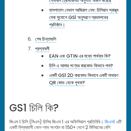
গ্লোবাল ট্রেসাবিলিটি অনুগতি অর্জন করেছে
হাসপাতাল নেভাল আদ্মিরাল নেফ: চিলিয়ান স্বাস্থ্য
সেবা সুযোগে GS1 অনুসরণে প্রথমপথের
প্রতিষ্ঠান।
শেষ চিন্তাগুলি
প্রশ্নাবলী
EAN এবং GTIN এর মধ্যে পার্থক্য কি?
চিলি এ আমার পণ্যের বারকোড কিভাবে পাব?
একটি GS1 2D বারকোড কিভাবে একটি সাধারণ
QR কোড থেকে পৃথক?
GS1 চিলি কি?
জিএস 1 চিলি (সিএল) চিলির জিএস 1 এর অফিসিয়াল প্রতিনিধি।
জিএস1
এটি
একটি বিশ্বব্যাপী নোন-লাভ সংগঠন যা 150+ দেশে 2 মিলিয়নের বেশি