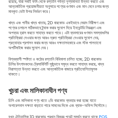
রয়েছে, যারা সবাই ফার্ম থেকে রপ্তানি পর্যন্ত দৃশ্যমানতা উন্নত করতে এবং
আন্তর্জাতিক প্রয়োজনীয়তা অনুসারে পণ্যের গুণমান এবং মান মেনে চলার জন্য
মানকৃত ডেটা উপর নির্ভরণ করে।
খাদ্য এবং পানীয় খাদ্য খাতায়, 2D বারকোড একইভাবে মেয়াদ নিরীক্ষণ এবং
পণ্যের চলাচল সঠিকভাবে ট্র্যাক করার সুযোগ দিয়ে ইনভেন্টরি নিয়ন্ত্রণ এবং
অপব্যয় হ্রাস করতে সাহায্য করতে পারে। এটা ব্যবসায়ের গুণমান সমস্যাগুলির
প্রতিক্রিয়া দেওয়ার জন্য আরও দ্রুত প্রতিক্রিয়া দেওয়ার সুযোগ দেয়,
প্রত্যাহার প্রশাসন করার জন্য আরও দক্ষতাসহকারে এবং স্টক পালতানো
অপটিমাইজ করার সুযোগ দেয়।
বিশ্বব্যাপী স্পষ্টতা ও কঠোর রপ্তানি বিধিমালা চালিত হচ্ছে, 2D বারকোড
চিলির উৎপাদকদের ট্রেসাবিলিটি সুষ্ঠুভাবে সমৃদ্ধ করতে সাহায্য করছে, খাদ্য
নিরাপত্তা উন্নত করতে এবং আন্তর্জাতিক বাজারে প্রতিযোগিতামূলক
থাকতে।
খুচরা এবং মালিকানাধীন পণ্য
চিলি এবং মালিকানা পণ্য খাতে ২ডি বারকোড ব্যবহার করা হচ্ছে যাতে
অপারেশনাল দক্ষতা বাড়াতে পারে সামনের দিকে এবং ব্যাক-অফিস সিস্টেমে।
যখন ঐতিহাসিক 1D বারকোড প্রধান বিক্রয় পয়েন্ট সমর্থন করতে থাকে
POS