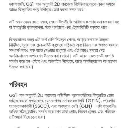
ফাংশনগুলি, GS1-মান অনুযায়ী 2D বারকোড রিটেইলারদেরকে একক স্ক্যানে
আরও বিস্তারিত পণ্য উপাত্ত ডেটা ধরতে সক্ষম করে।
এটি তথ্য যেমন ব্যাচ নম্বর, মেয়াদ উত্তীর্ণের তারিখ এবং পণ্য সনাক্তকরণ সহ
যা ইনভেন্টরি ব্যবস্থাপনা, স্টক পালটানো এবং ট্রেসাবিলিটি বাড়াতে পারে।
বিক্রেতাদের জন্য এটা অর্থ বেশি নিয়ন্ত্রণ পেতে, পণ্যের চলাচলে উন্নত
নির্দিষ্টতা, মূল্য এবং চেকআউট প্রসেসে সঠিকতা এবং রিকল এবং গুণগত সমস্যা
সম্পর্কে আরও দক্ষ হাতে নেওয়ার মাধ্যমে এবং এটা আরও দক্ষতা দেয়
অমনিচ্যানেল অপারেশন উন্নত করার সাথে। এটা আরও দ্রুত ডেটা সংগতি
সমর্থন করে ইন-স্টোর এবং অনলাইন সিস্টেমে, যাতে অমনিচ্যানেল অপারেশন
উন্নত করা যায়।
পরিবহন
GS1-মান অনুযায়ী 2D বারকোড লজিস্টিক্স প্রদানকারীদের বিস্তারিত ডেটা
জড়িত করতে সক্ষম করে, যেমনঃ পণ্য সনাক্তকরণকারী (GTIN), প্রেরণার
সনাক্তকরণকারী (SSCC), এবং অবস্থান ডেটা (GLN)। এটা পণ্যগুলির
অধিক সঠিক ট্র্যাকিং সমর্থন করে যখন তারা গুদাম, বিতরণ কেন্দ্র, এবং পরিবহন
নেটওয়ার্ক দিয়ে চলে যায়।