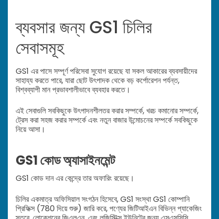
ব্যবসার জন্য GS1 চিলির
সেবাসমূহ
GS1 এর পাসে সম্পূর্ণ পরিসেবা সুযোগ রয়েছে যা সকল আকারের ব্যবসায়ীদের
সাহায্য করতে পারে, যারা ছোট উৎপাদক থেকে বড় কর্পোরেশন পর্যন্ত,
বিশ্বব্যাপী মান প্রভাবশালীভাবে ব্যবহার করতে।
এই সেবাগুলি সবকিছুকে উৎপাদনশীলতর করার সম্পর্কে, খরচ কমানোর সম্পর্কে,
ট্রেস করা সহজ করার সম্পর্কে এবং নতুন বাজার উন্মোচনের সম্পর্কে সবকিছুকে
নিয়ে আসা।
GS1 কোড অ্যাসাইনমেন্ট
GS1 কোড দান এর কেন্দ্রে তার অফারিং রয়েছে।
চিলির একমাত্র অফিসিয়াল সংগঠন হিসেবে, GS1 সংস্থা GS1 কোম্পানি
প্রিফিক্স (780 দিয়ে শুরু) জারি করে, পণ্যের জিটিআইএন বিভিন্ন প্যাকেজিং
স্তরে, লোকেশনের জিএলএন, এবং লজিস্টিক্স ইউনিটের জন্য এসএসসিসি