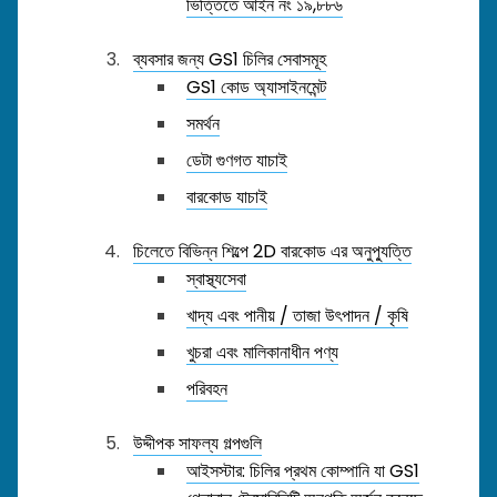
ভিত্তিতে আইন নং ১৯,৮৮৬
ব্যবসার জন্য GS1 চিলির সেবাসমূহ
GS1 কোড অ্যাসাইনমেন্ট
সমর্থন
ডেটা গুণগত যাচাই
বারকোড যাচাই
চিলেতে বিভিন্ন শিল্পে 2D বারকোড এর অনুপ্যুত্তি
স্বাস্থ্যসেবা
খাদ্য এবং পানীয় / তাজা উৎপাদন / কৃষি
খুচরা এবং মালিকানাধীন পণ্য
পরিবহন
উদ্দীপক সাফল্য গল্পগুলি
আইসস্টার: চিলির প্রথম কোম্পানি যা GS1