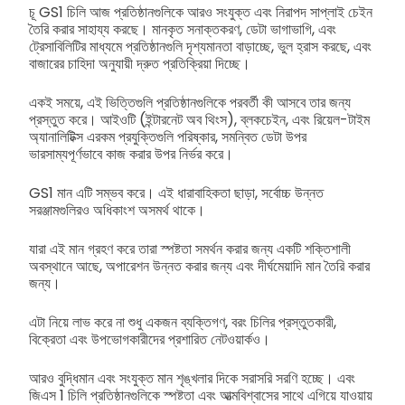
চূ GS1 চিলি আজ প্রতিষ্ঠানগুলিকে আরও সংযুক্ত এবং নিরাপদ সাপ্লাই চেইন
তৈরি করার সাহায্য করছে। মানকৃত সনাক্তকরণ, ডেটা ভাগাভাগি, এবং
ট্রেসাবিলিটির মাধ্যমে প্রতিষ্ঠানগুলি দৃশ্যমানতা বাড়াচ্ছে, ভুল হ্রাস করছে, এবং
বাজারের চাহিদা অনুযায়ী দ্রুত প্রতিক্রিয়া দিচ্ছে।
একই সময়ে, এই ভিত্তিগুলি প্রতিষ্ঠানগুলিকে পরবর্তী কী আসবে তার জন্য
প্রস্তুত করে। আইওটি (ইন্টারনেট অব থিংস), ব্লকচেইন, এবং রিয়েল-টাইম
অ্যানালিটিক্স এরকম প্রযুক্তিগুলি পরিষ্কার, সমন্বিত ডেটা উপর
ভারসাম্যপূর্ণভাবে কাজ করার উপর নির্ভর করে।
GS1 মান এটি সম্ভব করে। এই ধারাবাহিকতা ছাড়া, সর্বোচ্চ উন্নত
সরঞ্জামগুলিরও অধিকাংশ অসমর্থ থাকে।
যারা এই মান গ্রহণ করে তারা স্পষ্টতা সমর্থন করার জন্য একটি শক্তিশালী
অবস্থানে আছে, অপারেশন উন্নত করার জন্য এবং দীর্ঘমেয়াদি মান তৈরি করার
জন্য।
এটা নিয়ে লাভ করে না শুধু একজন ব্যক্তিগণ, বরং চিলির প্রস্তুতকারী,
বিক্রেতা এবং উপভোগকারীদের প্রশারিত নেটওয়ার্কও।
আরও বুদ্ধিমান এবং সংযুক্ত মান শৃঙ্খলার দিকে সরাসরি সরণি হচ্ছে। এবং
জিএস 1 চিলি প্রতিষ্ঠানগুলিকে স্পষ্টতা এবং আত্মবিশ্বাসের সাথে এগিয়ে যাওয়ায়