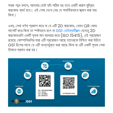
সহজ শব্দে বললে, আপনার ডেটা যদি সঠিক হয় তবে একটি খারাপ মুদ্রিত
বারকোড ব্যর্থ হবে। এই সেবা দেখে নেয় যে পদার্থিকভাবে স্ক্যান করা যায়
কিনা।
এখন, সেবা বর্ণনা প্রকাশ করে না যে এটি 2D বারকোড, যেমন QR কোড
সাপোর্ট করে কিনা তা স্পষ্টভাবে বলে না
GS1 ডেটাম্যাট্রিক্স
যেহেতু 2D
বারকোডগুলি একটি পৃথক মান ব্যবহার করে (ISO 15415), এই প্রয়োজন
রয়েছে কোম্পানিগুলির যারা এটি প্রয়োজন আছে তাদেরকে নিশ্চিত করা উচিত
GS1 চিলের সাথে যে এটি অন্তর্ভুক্ত করা আছে কিনা বা এটি একটি পৃথক সেবা
হিসাবে প্রদান করা হয়।