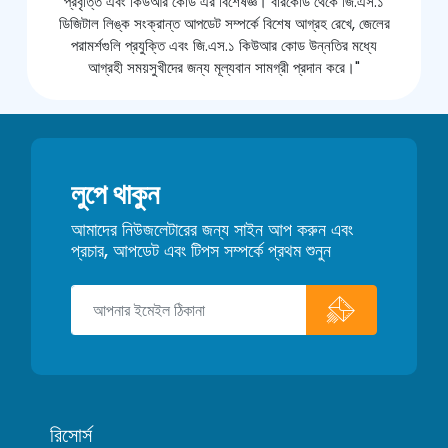
প্রবৃত্তি এবং কিউআর কোড এর বিশেষজ্ঞ। বারকোড থেকে জি.এস.১
ডিজিটাল লিঙ্ক সংক্রান্ত আপডেট সম্পর্কে বিশেষ আগ্রহ রেখে, জেলের
পরামর্শগুলি প্রযুক্তি এবং জি.এস.১ কিউআর কোড উন্নতির মধ্যে
আগ্রহী সময়সুখীদের জন্য মূল্যবান সামগ্রী প্রদান করে।"
লুপে থাকুন
আমাদের নিউজলেটারের জন্য সাইন আপ করুন এবং
প্রচার, আপডেট এবং টিপস সম্পর্কে প্রথম শুনুন
রিসোর্স