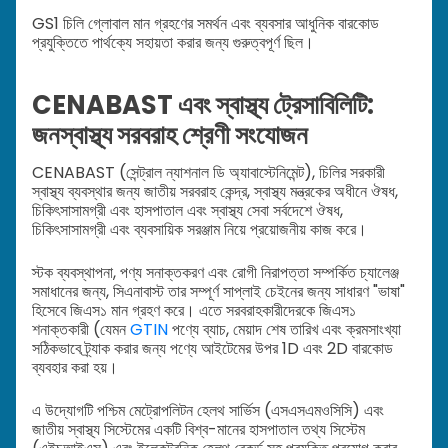
GS1 চিলি গ্লোবাল মান গ্রহণের সমর্থন এবং ব্যবসার আধুনিক বারকোড
প্রযুক্তিতে পার্থক্যে সহায়তা করার জন্য গুরুত্বপূর্ণ ছিল।
CENABAST এবং স্বাস্থ্য ট্রেসাবিলিটি:
জনস্বাস্থ্য সরবরাহ শ্রেণী সংযোজন
CENABAST (সেন্ট্রাল ন্যাশনাল ডি অ্যাবাস্টেনিমেন্ট), চিলির সরকারী
স্বাস্থ্য ব্যবস্থার জন্য জাতীয় সরবরাহ কেন্দ্র, স্বাস্থ্য মন্ত্রকের অধীনে ঔষধ,
চিকিৎসাসামগ্রী এবং হাসপাতাল এবং স্বাস্থ্য সেবা সর্বদেশে ঔষধ,
চিকিৎসাসামগ্রী এবং ব্যবসায়িক সরঞ্জাম নিয়ে প্রয়োজনীয় কাজ করে।
স্টক ব্যবস্থাপনা, পণ্য সনাক্তকরণ এবং রোগী নিরাপত্তা সম্পর্কিত চ্যালেঞ্জ
সমাধানের জন্য, সিএনাবাস্ট তার সম্পূর্ণ সাপ্লাই চেইনের জন্য সাধারণ "ভাষা"
হিসেবে জিএস১ মান গ্রহণ করে। এতে সরবরাহকারীদেরকে জিএস১
শনাক্তকারী (যেমন
GTIN
পণ্যে ব্যাচ, মেয়াদ শেষ তারিখ এবং ক্রমসাংখ্যা
সঠিকভাবে ট্র্যাক করার জন্য পণ্যে আইটেমের উপর 1D এবং 2D বারকোড
ব্যবহার করা হয়।
এ উদ্যোগটি পশ্চিম মেট্রোপলিটন হেলথ সার্ভিস (এসএসএমওসিসি) এবং
জাতীয় স্বাস্থ্য সিস্টেমের একটি বিশ্ব-মানের হাসপাতাল তথ্য সিস্টেম