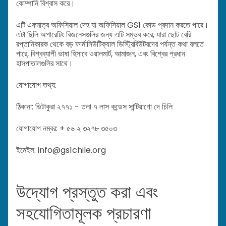
কোম্পানি বিশ্বাস করে।
এটি একমাত্র অফিসিয়াল দেহ যা অফিসিয়াল GS1 কোড প্রদান করতে পারে।
এটা ছিলি অপারেটিং বিজনেসগুলির জন্য এটি সম্ভব করে, যারা ছোট বেরি
রপ্তানিকারক থেকে বড় ফার্মাসিউটিক্যাল ডিস্ট্রিবিউটরদের পর্যন্ত কথা বলতে
পারে, বিশ্বব্যাপী ভাষা হিসাবে ওয়ালমার্ট, আমাজন, এবং বিশ্বের প্রধান
হাসপাতালগুলির সাথে।
যোগাযোগ তথ্য:
ঠিকানা: ভিটাকুরা ২৭৭১ - তলা ৭ লাস কন্ডেস সান্টিয়াগো দে চিলি
যোগাযোগ নম্বর: + ৫৬ ২ ৩২৭৮ ৩৫০৩
ইমেইল: info@gs1chile.org
উদ্যোগ প্রস্তুত করা এবং
সহযোগিতামূলক প্রচারণা