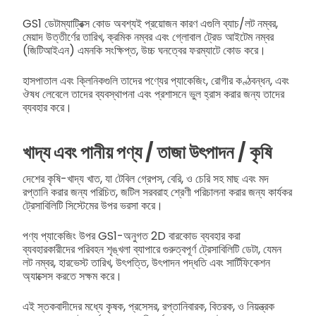
GS1 ডেটাম্যাট্রিক্স কোড অবশ্যই প্রয়োজন কারণ এগুলি ব্যাচ/লট নম্বর,
মেয়াদ উত্তীর্ণের তারিখ, ক্রমিক নম্বর এবং গ্লোবাল ট্রেড আইটেম নম্বর
(জিটিআইএন) এমনকি সংক্ষিপ্ত, উচ্চ ঘনত্বের ফরম্যাটে কোড করে।
হাসপাতাল এবং ক্লিনিকগুলি তাদের পণ্যের প্যাকেজিং, রোগীর কণ্ঠবন্ধন, এবং
ঔষধ লেবেলে তাদের ব্যবস্থাপনা এবং প্রশাসনে ভুল হ্রাস করার জন্য তাদের
ব্যবহার করে।
খাদ্য এবং পানীয় পণ্য / তাজা উৎপাদন / কৃষি
দেশের কৃষি-খাদ্য খাত, যা টেবিল গ্রেপস, বেরি, ও চেরি সহ মাছ এবং মদ
রপ্তানি করার জন্য পরিচিত, জটিল সরবরাহ শ্রেণী পরিচালনা করার জন্য কার্যকর
ট্রেসাবিলিটি সিস্টেমের উপর ভরসা করে।
পণ্য প্যাকেজিং উপর GS1-অনুগত 2D বারকোড ব্যবহার করা
ব্যবহারকারীদের পরিবহন শৃঙ্খলা ব্যাপারে গুরুত্বপূর্ণ ট্রেসাবিলিটি ডেটা, যেমন
লট নম্বর, হারভেস্ট তারিখ, উৎপত্তি, উৎপাদন পদ্ধতি এবং সার্টিফিকেশন
অ্যাক্সেস করতে সক্ষম করে।
এই স্তকবাদীদের মধ্যে কৃষক, প্রসেসর, রপ্তানিবারক, বিতরক, ও নিয়ন্ত্রক