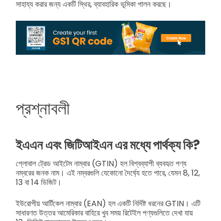
সাহায্য করার জন্য একটি স্থির, ব্যাবহারিক ভূমিকা পালন করছে।
প্রশ্নাবলী
ইএএন এবং জিটিআইএন এর মধ্যে পার্থক্য কি?
গ্লোবাল ট্রেড আইটেম নাম্বার (GTIN) হল বিশ্বব্যাপী ব্যবহৃত পণ্য
নম্বরের জনক নাম। এই নম্বরগুলি যেকোনো দৈর্ঘ্যে হতে পারে, যেমন 8, 12,
13 বা 14 ডিজিট।
ইউরোপীয় আর্টিকেল নাম্বার (EAN) হল একটি নির্দিষ্ট ধরনের GTIN। এটি
সাধারণত উত্তর আমেরিকার বাহিরে খুব সময় রিটেইল পণ্যগুলিতে দেখা যায়