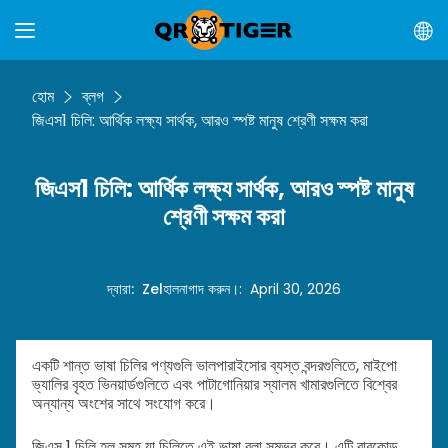
হোম
ব্লগ
জিএস1 চিলি: আর্থিক লক্ষ্য সার্থক, আরও স্পষ্ট মানুষ শ্রেণী সক্ষম করা
জিএস1 চিলি: আর্থিক লক্ষ্য সার্থক, আরও স্পষ্ট মানুষ
শ্রেণী সক্ষম করা
দ্বারা
:
Zel
হালনাগাদ করুন।
:
April 30, 2026
একটি শান্ত ভাষা চিলির পণ্যগুলি ভালপারাইসোর ব্যস্ত বন্দরগুলিতে, মাইপো
ভ্যালির বৃহত ভিনয়ার্ডগুলিতে এবং পাটাগোনিয়ার স্যালম খামারগুলিতে বিশ্বের
অন্যান্য অংশের সাথে সংযোগ করে।
জিএস 1 চিলি হল সমূহ যা চিলিতে এই ভাষা বলা সম্ভব করে। এটি বারকোড,