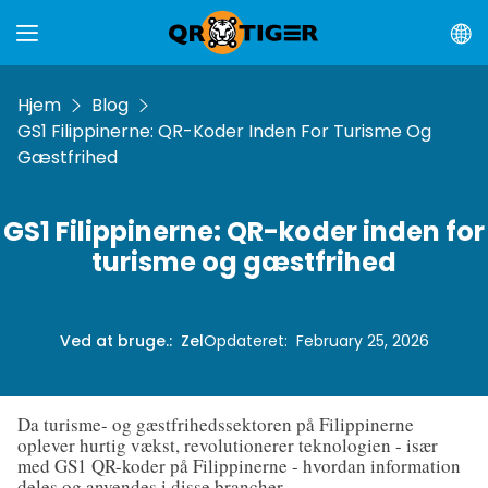
Hjem
Blog
GS1 Filippinerne: QR-Koder Inden For Turisme Og
Gæstfrihed
GS1 Filippinerne: QR-koder inden for
turisme og gæstfrihed
Ved at bruge.
:
Zel
Opdateret
:
February 25, 2026
Da turisme- og gæstfrihedssektoren på Filippinerne
oplever hurtig vækst, revolutionerer teknologien - især
med GS1 QR-koder på Filippinerne - hvordan information
deles og anvendes i disse brancher.