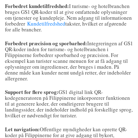
Forbedret kundetilfredshed:
I turisme- og hotelbranchen
bruges GS1 QR-koder til at give omfattende oplysninger
om tjenester og kundepleje. Nem adgang til informationen
forbedrer
Kundetilfredshed
takster, hvilket er afgørende
for alle brancher.
Forbedret præcision og sporbarhed:
Integreringen af GS1
QR-koder inden for turisme- og hotelbranchen i
Filippinerne forbedrer sporbarhed og præcision. For
eksempel kan turister scanne menuen for at få adgang til
oplysninger om ingredienser, der bruges i maden. På
denne måde kan kunder nemt undgå retter, der indeholder
allergener.
Support for flere sprog:
GS1 digital link QR-
kodegeneratoren på Filippinerne inkorporerer funktionen
til at generere koder, der omdirigerer brugere til
landingssider, der indeholder indhold på forskellige sprog,
hvilket er nødvendigt for turister.
Let navigation:
Offentlige myndigheder kan oprette QR-
koder på Filippinerne for at give adgang til bykort,