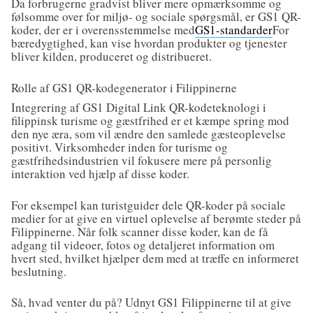
Da forbrugerne gradvist bliver mere opmærksomme og
følsomme over for miljø- og sociale spørgsmål, er GS1 QR-
koder, der er i overensstemmelse med
GS1-standarder
For
bæredygtighed, kan vise hvordan produkter og tjenester
bliver kilden, produceret og distribueret.
Rolle af GS1 QR-kodegenerator i Filippinerne
Integrering af GS1 Digital Link QR-kodeteknologi i
filippinsk turisme og gæstfrihed er et kæmpe spring mod
den nye æra, som vil ændre den samlede gæsteoplevelse
positivt. Virksomheder inden for turisme og
gæstfrihedsindustrien vil fokusere mere på personlig
interaktion ved hjælp af disse koder.
For eksempel kan turistguider dele QR-koder på sociale
medier for at give en virtuel oplevelse af berømte steder på
Filippinerne. Når folk scanner disse koder, kan de få
adgang til videoer, fotos og detaljeret information om
hvert sted, hvilket hjælper dem med at træffe en informeret
beslutning.
Så, hvad venter du på? Udnyt GS1 Filippinerne til at give