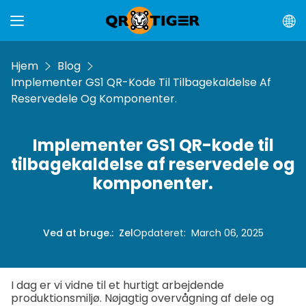
Hjem
Blog
Implementer GS1 QR-Kode Til Tilbagekaldelse Af
Reservedele Og Komponenter.
Implementer GS1 QR-kode til
tilbagekaldelse af reservedele og
komponenter.
Ved at bruge.
:
Zel
Opdateret
:
March 06, 2025
I dag er vi vidne til et hurtigt arbejdende
produktionsmiljø. Nøjagtig overvågning af dele og