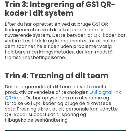
Trin 3: Integrering af GS1 QR-
koder i dit system
Efter du har oprettet en ved at bruge GS1 QR-
kodegenerator, skal du inkorporere den i dit
nuværende system. Dette betyder, at QR-koder bør
vedhæftes til dele og komponenter for at holde
dem scannet hele tiden uden problemer.
Vælg
holdbare mærkningsmetoder, der kan modstå
fremstillingsbetingelserne.
Trin 4: Træning af dit team
Det er afgørende, at dit team er veltrænet i
produktiv anvendelse af teknologien.
GS1 digital link
QR-kode
Du bør oplyse dem om at scanne og
fortolke GS1 QR-koder og bruge de tilknyttede
data.
Træning sikrer, at dit personale kan udnytte
QR-koder succesfuldt til sporing og
tilbagekaldelseshåndtering.