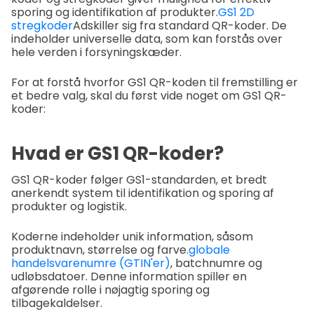
sporing og identifikation af produkter.
GS1 2D
stregkoder
Adskiller sig fra standard QR-koder. De
indeholder universelle data, som kan forstås over
hele verden i forsyningskæder.
For at forstå hvorfor GS1 QR-koden til fremstilling er
et bedre valg, skal du først vide noget om GS1 QR-
koder:
Hvad er GS1 QR-koder?
GS1 QR-koder følger GS1-standarden, et bredt
anerkendt system til identifikation og sporing af
produkter og logistik.
Koderne indeholder unik information, såsom
produktnavn, størrelse og farve.
globale
handelsvarenumre (GTIN'er)
, batchnumre og
udløbsdatoer. Denne information spiller en
afgørende rolle i nøjagtig sporing og
tilbagekaldelser.