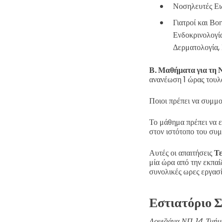
Νοσηλευτές Ειδ
Γιατροί και Βο
Ενδοκρινολογία
Δερματολογία, 
Β. Μαθήματα για τη 
ανανέωση 1 ώρας τουλά
Ποιοι πρέπει να συμμο
Το μάθημα πρέπει να 
στον ιστότοπο του συμ
Αυτές οι απαιτήσεις
Τε
μία ώρα από την εκπαί
συνολικές ωρες εργασί
Εστιατόριο 
Λουιζιάνα ΝΠ 14, Τμήμ