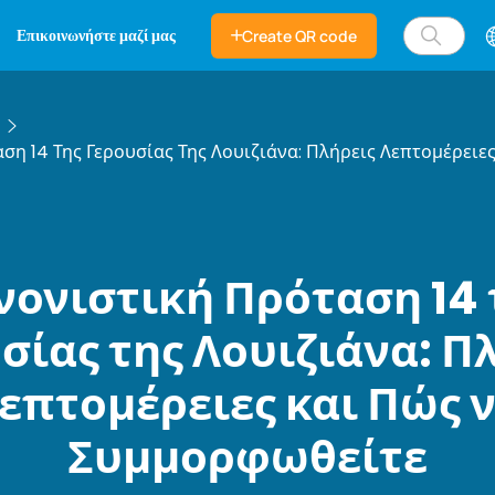
Επικοινωνήστε μαζί μας
Create QR code
ση 14 Της Γερουσίας Της Λουιζιάνα: Πλήρεις Λεπτομέρειε
νονιστική Πρόταση 14 
σίας της Λουιζιάνα: Π
επτομέρειες και Πώς 
Συμμορφωθείτε