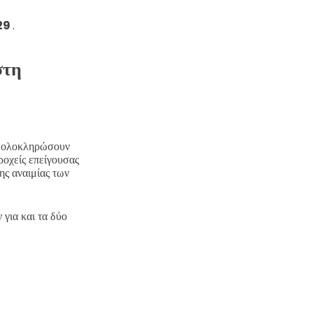
029
.
στη
να ολοκληρώσουν
ροχείς επείγουσας
ης αναιμίας των
για και τα δύο