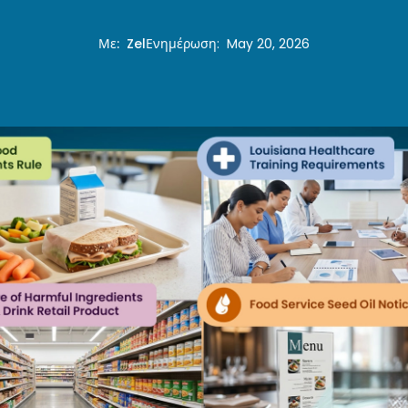
Με
:
Zel
Ενημέρωση
:
May 20, 2026