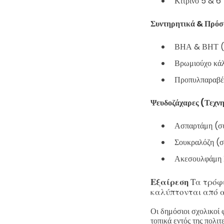
Κίτρινο 5 & 6
Συντηρητικά & Πρόσ
ΒΗΑ & ΒΗΤ (Α
Βρωμιούχο κάλ
Προπυλπαραβέν
Ψευδοζάχαρες (Τεχνη
Ασπαρτάμη (σ
Σουκραλόζη (σ
Ακεσουλφάμη 
Εξαίρεση
Τα τρόφ
καλύπτονται από α
Οι δημόσιοι σχολικοί φ
τοπικά εντός της πολιτε