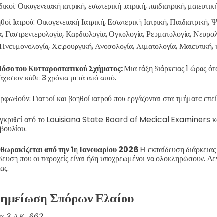
ικοί: Οικογενειακή ιατρική, εσωτερική ιατρική, παιδιατρική, μαιευτικ
ηθοί Ιατρού: Οικογενειακή Ιατρική, Εσωτερική Ιατρική, Παιδιατρική, Ψ
, Γαστρεντερολογία, Καρδιολογία, Ογκολογία, Ρευματολογία, Νευρολ
Πνευμονολογία, Χειρουργική, Ανοσολογία, Αιματολογία, Μαιευτική, 
Νόσο του Κυτταροστατικού Σχήματος:
Μια τάξη διάρκειας 1 ώρας ότα
χιστον κάθε 3 χρόνια μετά από αυτό.
ρφωθούν: Γιατροί και βοηθοί ιατρού που εργάζονται στα τμήματα επε
εγκριθεί από το Louisiana State Board of Medical Examiners και
βουλίου.
θωρακίζεται από την 1η Ιανουαρίου 2026
Η εκπαίδευση διάρκειας 
δευση που οι παροχείς είναι ήδη υποχρεωμένοι να ολοκληρώσουν. Δεν 
ας.
Σημείωση Σπόρων Ελαίου
α 3, Α.Κ. 662