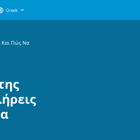
Greek
ς Και Πώς Να
της
λήρεις
να