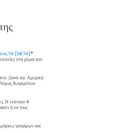
της
άνας 14 (SB 14)
*
ολιτείες στη χώρα που
άντε Ξανά την Αμερική
 (Νόμος Κογκρέσου
ες. Η ενότητα 4
άσει ή να τους
 μάρκες τροφίμων και