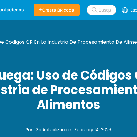
ontáctenos
Create QR code
Esp
De Códigos QR En La Industria De Procesamiento De Alim
uega: Uso de Códigos 
stria de Procesamien
Alimentos
Por
:
Zel
Actualización
:
February 14, 2026