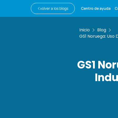
volver a los blogs
Centro de ayuda
C
Inicio
Blog
GS1 Noruega: Uso 
GS1 Nor
Indu