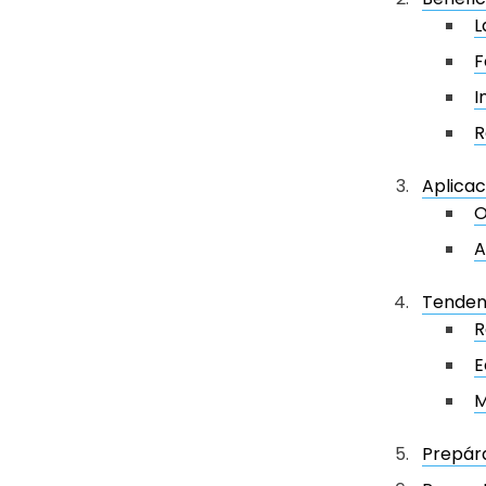
L
F
I
R
Aplicac
O
A
Tendenc
R
E
M
Prepára