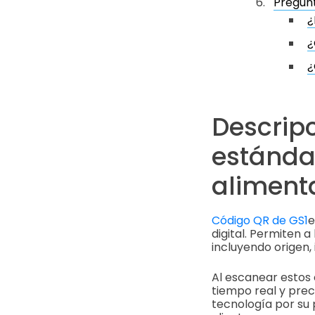
Pregun
¿
¿
¿
Descrip
estándar
aliment
Código QR de GS1
e
digital. Permiten 
incluyendo origen,
Al escanear estos
tiempo real y preci
tecnología por su 