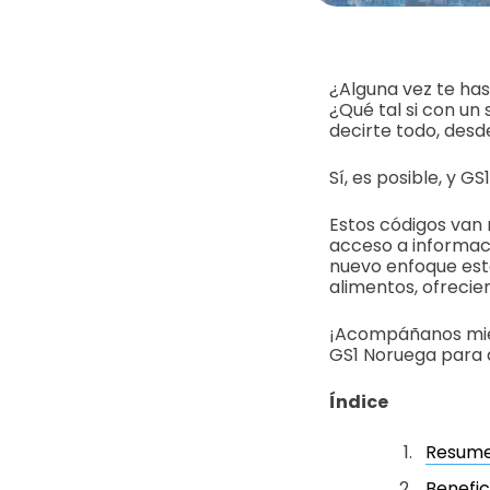
¿Alguna vez te has
¿Qué tal si con u
decirte todo, desd
Sí, es posible, y 
Estos códigos van 
acceso a informaci
nuevo enfoque est
alimentos, ofreci
¡Acompáñanos mien
GS1 Noruega para 
Índice
Resumen
Benefic