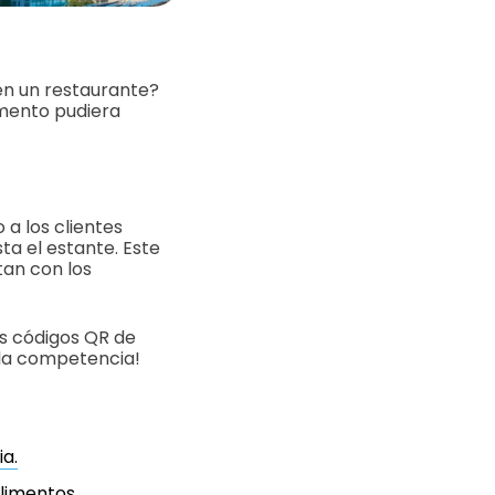
en un restaurante?
imento pudiera
 a los clientes
ta el estante. Este
tan con los
s códigos QR de
la competencia!
a.
limentos.