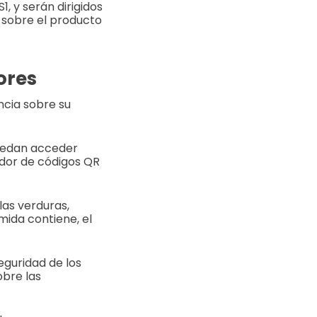
, y serán dirigidos
 sobre el producto
ores
ncia sobre su
puedan acceder
ador de códigos QR
las verduras,
mida contiene, el
eguridad de los
obre las