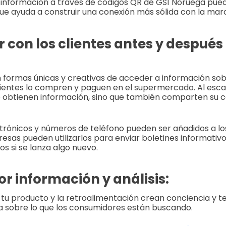
 información a través de códigos QR de GS1 Noruega pue
ue ayuda a construir una conexión más sólida con la mar
 con los clientes antes y después 
 formas únicas y creativas de acceder a información sob
lientes lo compren y paguen en el supermercado. Al esca
lo obtienen información, sino que también comparten su 
trónicos y números de teléfono pueden ser añadidos a lo
presas pueden utilizarlos para enviar boletines informativ
os si se lanza algo nuevo.
or información y análisis:
 tu producto y la retroalimentación crean conciencia y t
a sobre lo que los consumidores están buscando.