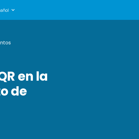
añol
entos
QR en la
to de