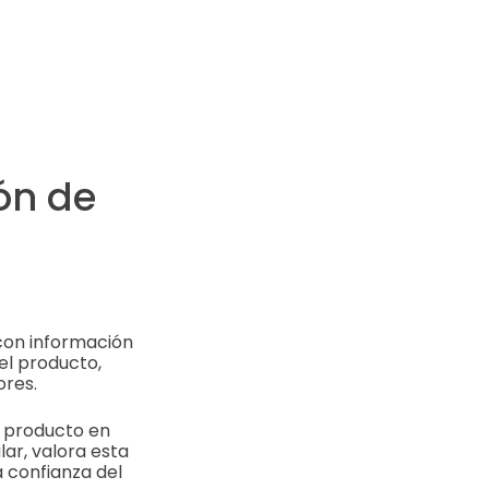
ón de
 con información
el producto,
ores.
l producto en
lar, valora esta
a confianza del