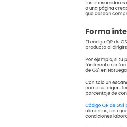
Los consumidores s
a una página crea
que desean compr
Forma inte
El código QR de GS
producto al dirigi
Por ejemplo, si tu
fácilmente a infor
de GS1 en Noruega 
Con solo un escane
como su origen, fe
porcentaje de con
Código QR de GS1 
alimentos, sino qu
condiciones labora