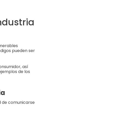
ndustria
umerables
ódigos pueden ser
onsumidor, así
ejemplos de los
ia
ad de comunicarse