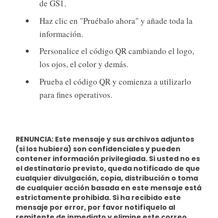
de GS1.
Haz clic en "Pruébalo ahora" y añade toda la
información.
Personalice el código QR cambiando el logo,
los ojos, el color y demás.
Prueba el código QR y comienza a utilizarlo
para fines operativos.
RENUNCIA: Este mensaje y sus archivos adjuntos
(si los hubiera) son confidenciales y pueden
contener información privilegiada. Si usted no es
el destinatario previsto, queda notificado de que
cualquier divulgación, copia, distribución o toma
de cualquier acción basada en este mensaje está
estrictamente prohibida. Si ha recibido este
mensaje por error, por favor notifíquelo al
remitente de inmediato y elimine este correo