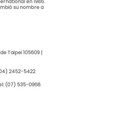
rnational en 1986.
cambió su nombre a
d de Taipei 105609 |
: (04) 2452-5422
Tel: (07) 535-0968