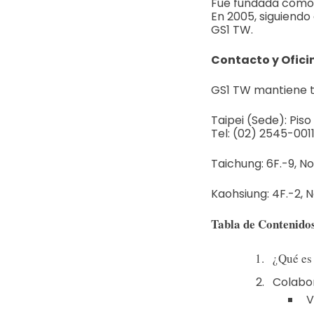
Fue fundada como 
En 2005, siguiendo
GS1 TW.
Contacto y Ofici
GS1 TW mantiene tr
Taipei (Sede): Piso 
Tel: (02) 2545-001
Taichung: 6F.-9, No
Kaohsiung: 4F.-2, N
Tabla de Contenido
¿Qué es
Colabo
V