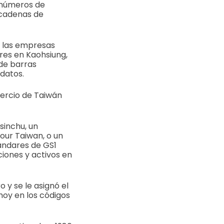
r números de
s cadenas de
a las empresas
res en Kaohsiung,
 de barras
 datos.
mercio de Taiwán
sinchu, un
our Taiwan, o un
ándares de GS1
ciones y activos en
 y se le asignó el
 hoy en los códigos