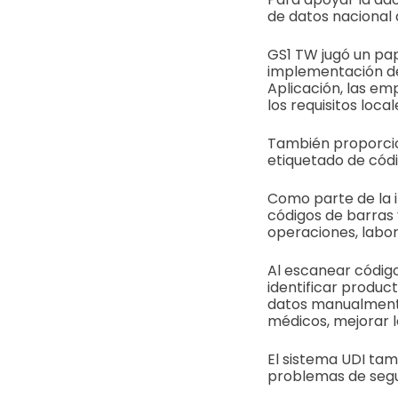
de datos nacional d
GS1 TW jugó un pap
implementación de
Aplicación, las em
los requisitos loca
También proporcio
etiquetado de códi
Como parte de la i
códigos de barras 
operaciones, labo
Al escanear código
identificar produc
datos manualmente.
médicos, mejorar la
El sistema UDI tamb
problemas de segu