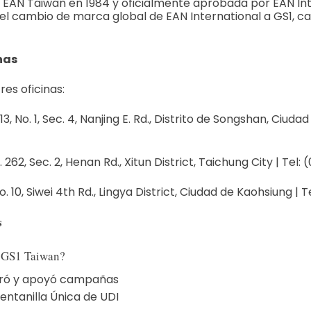
EAN Taiwan en 1984 y oficialmente aprobada por EAN Inte
 el cambio de marca global de EAN International a GS1, 
nas
es oficinas:
13, No. 1, Sec. 4, Nanjing E. Rd., Distrito de Songshan, Ciuda
1
. 262, Sec. 2, Henan Rd., Xitun District, Taichung City | Tel
o. 10, Siwei 4th Rd., Lingya District, Ciudad de Kaohsiung | 
s
 GS1 Taiwan?
ró y apoyó campañas
entanilla Única de UDI