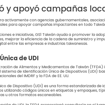
ó y apoyó campañas loc
ra activamente con agencias gubernamentales, asociacio
cales para apoyar campañas impactantes en todo Taiwá
ciones e iniciativas, GS1 Taiwán ayuda a promover la ado
s, mejorar la eficiencia de la cadena de suministro y impu
ital entre las empresas e industrias taiwanesas.
 Única de UDI
stración de Alimentos y Medicamentos de Taiwán (TFDA) i
l sistema de Identificación Única de Dispositivos (UDI) b
cionales del IMDRF y la FDA de EE. UU.
nico de Dispositivo (UDI) es una forma estandarizada de id
os utilizando códigos únicos en etiquetas y empaques, tí
ras u otros formatos escaneables.
pción de UDI, la TFDA proporcionó consultoría en el luga