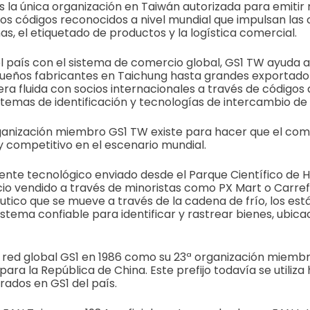
 la única organización en Taiwán autorizada para emiti
, los códigos reconocidos a nivel mundial que impulsan la
s, el etiquetado de productos y la logística comercial.
l país con el sistema de comercio global, GS1 TW ayuda 
queños fabricantes en Taichung hasta grandes exportado
ra fluida con socios internacionales a través de códigos
stemas de identificación y tecnologías de intercambio de
rganización miembro GS1 TW existe para hacer que el co
y competitivo en el escenario mundial.
nte tecnológico enviado desde el Parque Científico de H
io vendido a través de minoristas como PX Mart o Carref
ico que se mueve a través de la cadena de frío, los est
stema confiable para identificar y rastrear bienes, ubica
a red global GS1 en 1986 como su 23ª organización miembro
 para la República de China. Este prefijo todavía se utiliza
rados en GS1 del país.