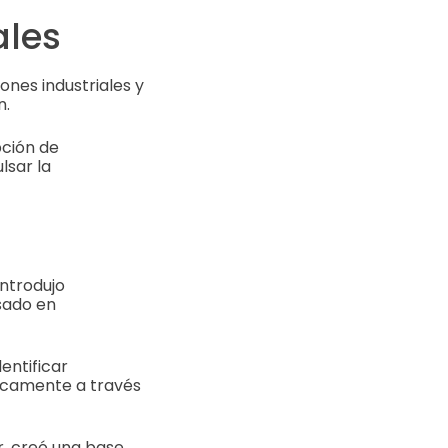
ales
nes industriales y
n.
pción de
lsar la
ntrodujo
asado en
entificar
picamente a través
r, creó una base