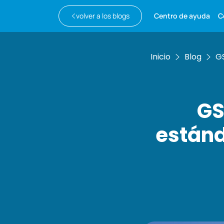
volver a los blogs
Centro de ayuda
C
Inicio
Blog
GS
GS
estánd