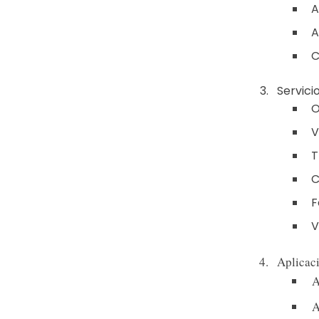
A
A
C
Servici
O
V
T
C
F
V
Aplicaci
A
A