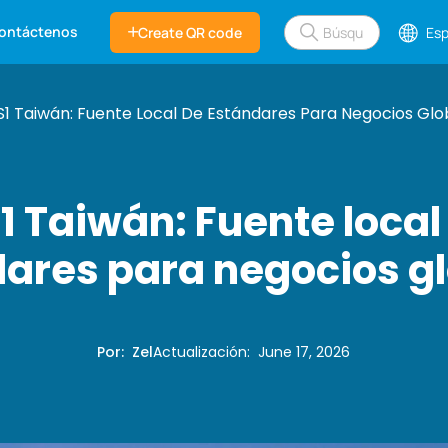
ontáctenos
Create QR code
Esp
1 Taiwán: Fuente Local De Estándares Para Negocios Glo
1 Taiwán: Fuente local
ares para negocios g
Por
:
Zel
Actualización
:
June 17, 2026