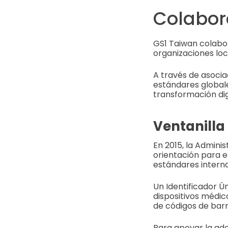
Colabor
GS1 Taiwan colabo
organizaciones lo
A través de asocia
estándares globale
transformación dig
Ventanilla
En 2015, la Admini
orientación para e
estándares interna
Un Identificador Ú
dispositivos médic
de códigos de bar
Para apoyar la ado