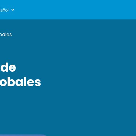
añol
bales
 de
lobales