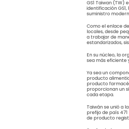
GS1 Taiwan (TW) es
identificación GS1
suministro moderna
Como el enlace de
locales, desde pe
a trabajar de mane
estandarizados, si
En su núcleo, la o
sea más eficiente 
Ya sea un compone
producto alimentic
producto farmacéut
proporcionan un si
cada etapa.
Taiwán se unió a l
prefijo de país 471
de producto regist