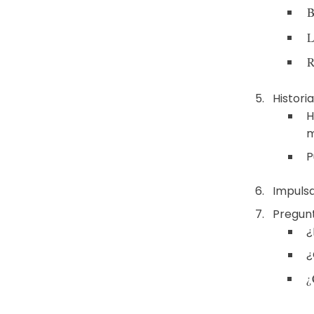
B
L
R
Histori
H
m
P
Impulsa
Pregun
¿
¿
¿