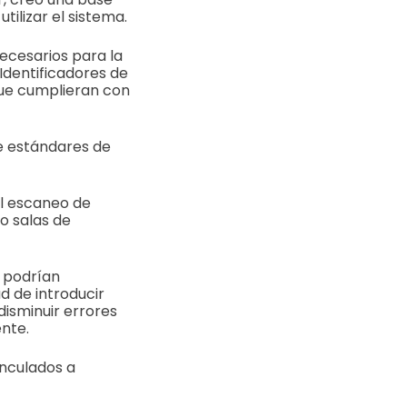
tilizar el sistema.
ecesarios para la
 Identificadores de
que cumplieran con
e estándares de
el escaneo de
o salas de
s podrían
d de introducir
disminuir errores
ente.
inculados a