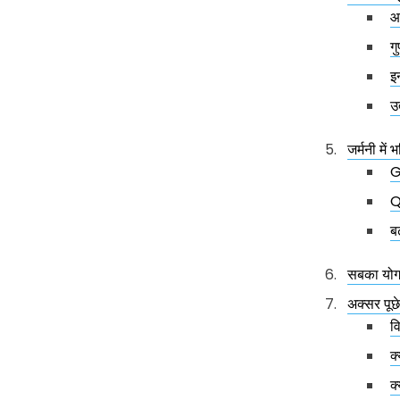
आप
ग
इन
उ
जर्मनी में भ
G
Q
बढ
सबका यो
अक्सर पूछे
व
क
क