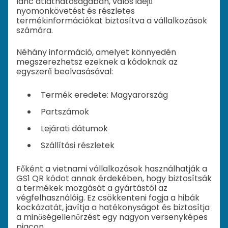
lánc átláthatóságában, valós idejű
nyomonkövetést és részletes
termékinformációkat biztosítva a vállalkozások
számára.
Néhány információ, amelyet könnyedén
megszerezhetsz ezeknek a kódoknak az
egyszerű beolvasásával:
Termék eredete: Magyarország
Partszámok
Lejárati dátumok
Szállítási részletek
Főként a vietnami vállalkozások használhatják a
GS1 QR kódot annak érdekében, hogy biztosítsák
a termékek mozgását a gyártástól az
végfelhasználóig. Ez csökkenteni fogja a hibák
kockázatát, javítja a hatékonyságot és biztosítja
a minőségellenőrzést egy nagyon versenyképes
piacon.