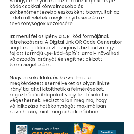
A hagyományos módszerekhez képest a QR-
kódok sokkal kényelmesebb és
zökkenőmentesebb eszközként bizonyultak az
üzleti műveletek megkönnyítésére és az
tevékenységek kezelésére.
Itt merül fel az igény a QR-kód formájának
létrehozására. A Digital Link QR Code Generator
segít megoldani ezt az igényt, biztosítva egy
fejlett formájú QR-kód-építőt, amely növelheti
válaszadási arányát és segíthet célzott
közönséget elérni.
Nagyon sokoldalú, és közvetlenül a
megkérdezett személyeket az olyan linkre
irányítja, ahol kitölthetik a felméréseket,
regisztrációs űrlapokat vagy fizetéseket is
végezhetnek. Regisztráljon még ma, hogy
vállalkozása hatékonyságát maximálisan
növelhesse, mint még soha korábban.