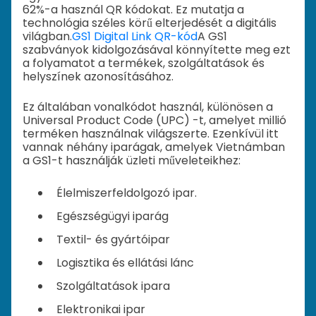
62%-a használ QR kódokat. Ez mutatja a
technológia széles körű elterjedését a digitális
világban.
GS1 Digital Link QR-kód
A GS1
szabványok kidolgozásával könnyítette meg ezt
a folyamatot a termékek, szolgáltatások és
helyszínek azonosításához.
Ez általában vonalkódot használ, különösen a
Universal Product Code (UPC) -t, amelyet millió
terméken használnak világszerte. Ezenkívül itt
vannak néhány iparágak, amelyek Vietnámban
a GS1-t használják üzleti műveleteikhez:
Élelmiszerfeldolgozó ipar.
Egészségügyi iparág
Textil- és gyártóipar
Logisztika és ellátási lánc
Szolgáltatások ipara
Elektronikai ipar