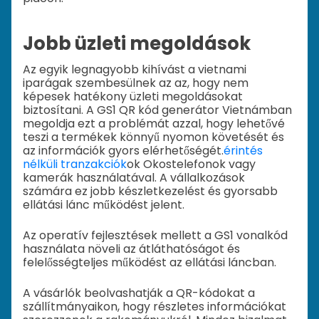
Jobb üzleti megoldások
Az egyik legnagyobb kihívást a vietnami
iparágak szembesülnek az az, hogy nem
képesek hatékony üzleti megoldásokat
biztosítani. A GS1 QR kód generátor Vietnámban
megoldja ezt a problémát azzal, hogy lehetővé
teszi a termékek könnyű nyomon követését és
az információk gyors elérhetőségét.
érintés
nélküli tranzakciók
ok Okostelefonok vagy
kamerák használatával. A vállalkozások
számára ez jobb készletkezelést és gyorsabb
ellátási lánc működést jelent.
Az operatív fejlesztések mellett a GS1 vonalkód
használata növeli az átláthatóságot és
felelősségteljes működést az ellátási láncban.
A vásárlók beolvashatják a QR-kódokat a
szállítmányaikon, hogy részletes információkat