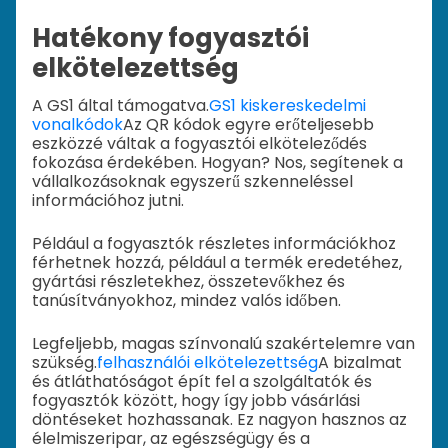
Hatékony fogyasztói
elkötelezettség
A GS1 által támogatva.
GS1 kiskereskedelmi
vonalkódok
Az QR kódok egyre erőteljesebb
eszközzé váltak a fogyasztói elköteleződés
fokozása érdekében. Hogyan? Nos, segítenek a
vállalkozásoknak egyszerű szkenneléssel
információhoz jutni.
Például a fogyasztók részletes információkhoz
férhetnek hozzá, például a termék eredetéhez,
gyártási részletekhez, összetevőkhez és
tanúsítványokhoz, mindez valós időben.
Legfeljebb, magas színvonalú szakértelemre van
szükség.
felhasználói elkötelezettség
A bizalmat
és átláthatóságot épít fel a szolgáltatók és
fogyasztók között, hogy így jobb vásárlási
döntéseket hozhassanak. Ez nagyon hasznos az
élelmiszeripar, az egészségügy és a