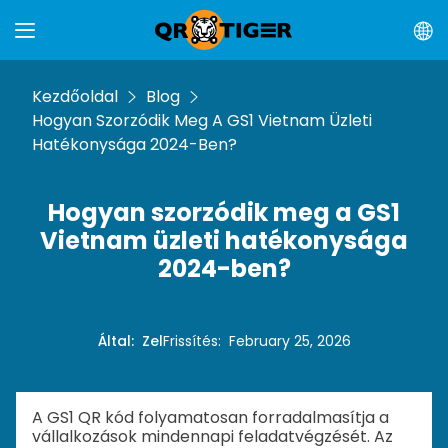
Kezdőoldal
Blog
Hogyan Szorzódik Meg A GS1 Vietnam Üzleti
Hatékonysága 2024-Ben?
Hogyan szorzódik meg a GS1
Vietnam üzleti hatékonysága
2024-ben?
Által
:
Zel
Frissítés
:
February 25, 2026
A GS1 QR kód folyamatosan forradalmasítja a
vállalkozások mindennapi feladatvégzését. Az