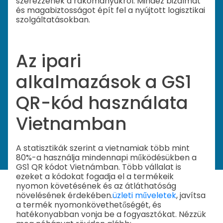
szerezzenek a rakományukról. Mindez bizalmat
és magabiztosságot épít fel a nyújtott logisztikai
szolgáltatásokban.
Az ipari
alkalmazások a GS1
QR-kód használata
Vietnamban
A statisztikák szerint a vietnamiak több mint
80%-a használja mindennapi működésükben a
GS1 QR kódot Vietnámban. Több vállalat is
ezeket a kódokat fogadja el a termékeik
nyomon követésének és az átláthatóság
növelésének érdekében.
üzleti műveletek
, javítsa
a termék nyomonkövethetőségét, és
hatékonyabban vonja be a fogyasztókat. Nézzük