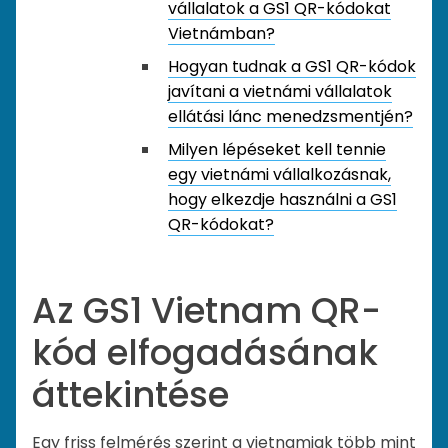
vállalatok a GS1 QR-kódokat
Vietnámban?
Hogyan tudnak a GS1 QR-kódok
javítani a vietnámi vállalatok
ellátási lánc menedzsmentjén?
Milyen lépéseket kell tennie
egy vietnámi vállalkozásnak,
hogy elkezdje használni a GS1
QR-kódokat?
Az GS1 Vietnam QR-
kód elfogadásának
áttekintése
Egy friss felmérés szerint a vietnamiak több mint