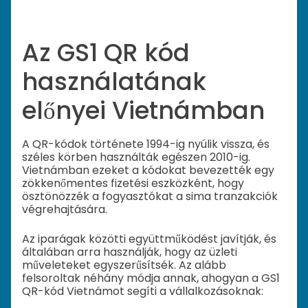
Az GS1 QR kód
használatának
előnyei Vietnámban
A QR-kódok története 1994-ig nyúlik vissza, és
széles körben használták egészen 2010-ig.
Vietnámban ezeket a kódokat bevezették egy
zökkenőmentes fizetési eszközként, hogy
ösztönözzék a fogyasztókat a sima tranzakciók
végrehajtására.
Az iparágak közötti együttműködést javítják, és
általában arra használják, hogy az üzleti
műveleteket egyszerűsítsék. Az alább
felsoroltak néhány módja annak, ahogyan a GS1
QR-kód Vietnámot segíti a vállalkozásoknak: