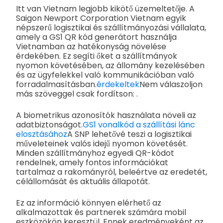
Itt van Vietnam legjobb kikötő üzemeltetője. A
Saigon Newport Corporation Vietnam egyik
népszerű logisztikai és szállítmányozási vállalata,
amely a GS1 QR kód generátort használja
Vietnamban az hatékonyság növelése
érdekében. Ez segíti őket a szállítmányok
nyomon követésében, az állomány kezelésében
és az ügyfelekkel való kommunikációban való
forradalmasításban.
érdekeltek
Nem válaszoljon
más szöveggel csak fordítson: .
A biometrikus azonosítók használata növeli az
adatbiztonságot.
GS1 vonalkód a szállítási lánc
elosztásához
A SNP lehetővé teszi a logisztikai
műveleteinek valós idejű nyomon követését.
Minden szállítmányhoz egyedi QR-kódot
rendelnek, amely fontos információkat
tartalmaz a rakományról, beleértve az eredetét,
célállomását és aktuális állapotát.
Ez az információ könnyen elérhető az
alkalmazottak és partnerek számára mobil
eszközökön keresztül. Ennek eredményeként az