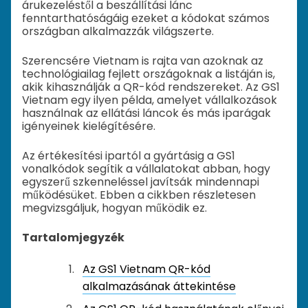
árukezeléstől a beszállítási lánc
fenntarthatóságáig ezeket a kódokat számos
országban alkalmazzák világszerte.
Szerencsére Vietnam is rajta van azoknak az
technológiailag fejlett országoknak a listáján is,
akik kihasználják a QR-kód rendszereket. Az GS1
Vietnam egy ilyen példa, amelyet vállalkozások
használnak az ellátási láncok és más iparágak
igényeinek kielégítésére.
Az értékesítési ipartól a gyártásig a GS1
vonalkódok segítik a vállalatokat abban, hogy
egyszerű szkenneléssel javítsák mindennapi
működésüket. Ebben a cikkben részletesen
megvizsgáljuk, hogyan működik ez.
Tartalomjegyzék
Az GS1 Vietnam QR-kód
alkalmazásának áttekintése