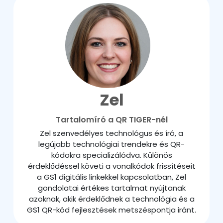
Zel
Tartalomíró a QR TIGER-nél
Zel szenvedélyes technológus és író, a
legújabb technológiai trendekre és QR-
kódokra specializálódva. Különös
érdeklődéssel követi a vonalkódok frissítéseit
a GS1 digitális linkekkel kapcsolatban, Zel
gondolatai értékes tartalmat nyújtanak
azoknak, akik érdeklődnek a technológia és a
GS1 QR-kód fejlesztések metszéspontja iránt.