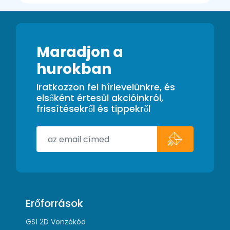
Maradjon a
hurokban
Iratkozzon fel hírlevelünkre, és
elsőként értesül akcióinkról,
frissítésekről és tippekről
Erőforrások
GS1 2D Vonzókód