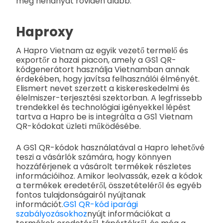
meg néhányat röviden alább:
Haproxy
A Hapro Vietnam az egyik vezető termelő és
exportőr a hazai piacon, amely a GS1 QR-
kódgenerátort használja Vietnamban annak
érdekében, hogy javítsa felhasználói élményét.
Elismert nevet szerzett a kiskereskedelmi és
élelmiszer-terjesztési szektorban. A legfrissebb
trendekkel és technológiai igényekkel lépést
tartva a Hapro be is integrálta a GS1 Vietnam
QR-kódokat üzleti működésébe.
A GS1 QR-kódok használatával a Hapro lehetővé
teszi a vásárlók számára, hogy könnyen
hozzáférjenek a vásárolt termékek részletes
információihoz. Amikor leolvassák, ezek a kódok
a termékek eredetéről, összetételéről és egyéb
fontos tulajdonságairól nyújtanak
információt.
GS1 QR-kód iparági
szabályozásokhoz
nyújt információkat a