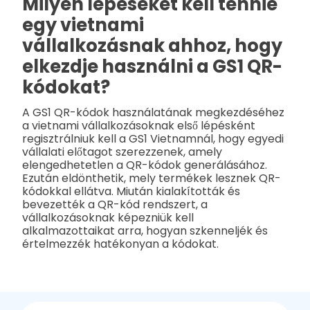
Milyen lépéseket kell tennie
egy vietnami
vállalkozásnak ahhoz, hogy
elkezdje használni a GS1 QR-
kódokat?
A GS1 QR-kódok használatának megkezdéséhez
a vietnami vállalkozásoknak első lépésként
regisztrálniuk kell a GS1 Vietnamnál, hogy egyedi
vállalati előtagot szerezzenek, amely
elengedhetetlen a QR-kódok generálásához.
Ezután eldönthetik, mely termékek lesznek QR-
kódokkal ellátva. Miután kialakították és
bevezették a QR-kód rendszert, a
vállalkozásoknak képezniük kell
alkalmazottaikat arra, hogyan szkenneljék és
értelmezzék hatékonyan a kódokat.