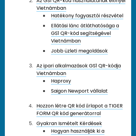
Az GS1 QR-kód használatának előnyei
Vietnámban
Hatékony fogyasztói részvétel
Ellátási lánc átláthatósága a
GS1 QR-kód segítségével
Vietnámban
Jobb üzleti megoldások
Az ipari alkalmazások GS1 QR-kódja
Vietnámban
Haproxy
Saigon Newport vállalat
Hozzon létre QR kód űrlapot a TIGER
FORM QR kód generátorral
Gyakran Ismételt Kérdések
Hogyan használják ki a