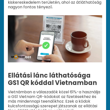
kiskereskedelem területén, ahol az átláthatóság
nagyon fontos tényező.
Ellátási lánc láthatósága
GS1 QR kóddal Vietnamban
Vietnámban a válaszadók közel 61%-a használja
a GS1 Vietnam QR-kódokat az fizetésekhez és
más mindennapi teendőkhoz. Ezek a kódok
kulcsfontosságú szerepet játszanak az ellátási