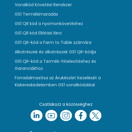
Vonalkód Követési Rendszer
GS1 Termékimaradás
GS1 QR kód a nyomonkövetéshez
GS1 QR kód Ellátási lánc
GS1 QR-kód a Farm to Table számára
Alkatrészek és alkatrészek GS1 QR-kódja
GS1 QR-kód a Termék-hitelesítéshez és
Garanciákhoz
Forradalmasítsa az Árukészlet Kezelését a
Kiskereskedelemben GS1 vonalkódokkal
Csatlakozz a közösséghez