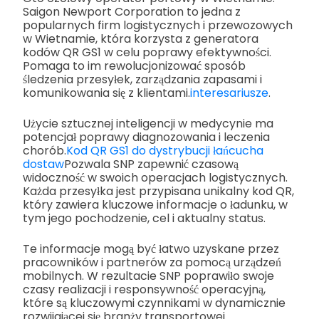
Saigon Newport Corporation to jedna z
popularnych firm logistycznych i przewozowych
w Wietnamie, która korzysta z generatora
kodów QR GS1 w celu poprawy efektywności.
Pomaga to im rewolucjonizować sposób
śledzenia przesyłek, zarządzania zapasami i
komunikowania się z klientami.
interesariusze
.
Użycie sztucznej inteligencji w medycynie ma
potencjał poprawy diagnozowania i leczenia
chorób.
Kod QR GS1 do dystrybucji łańcucha
dostaw
Pozwala SNP zapewnić czasową
widoczność w swoich operacjach logistycznych.
Każda przesyłka jest przypisana unikalny kod QR,
który zawiera kluczowe informacje o ładunku, w
tym jego pochodzenie, cel i aktualny status.
Te informacje mogą być łatwo uzyskane przez
pracowników i partnerów za pomocą urządzeń
mobilnych. W rezultacie SNP poprawiło swoje
czasy realizacji i responsywność operacyjną,
które są kluczowymi czynnikami w dynamicznie
rozwijającej się branży transportowej.