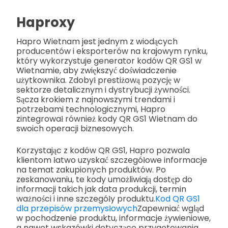
Haproxy
Hapro Wietnam jest jednym z wiodących
producentów i eksporterów na krajowym rynku,
który wykorzystuje generator kodów QR GS1 w
Wietnamie, aby zwiększyć doświadczenie
użytkownika. Zdobył prestiżową pozycję w
sektorze detalicznym i dystrybucji żywności.
Sącza krokiem z najnowszymi trendami i
potrzebami technologicznymi, Hapro
zintegrował również kody QR GS1 Wietnam do
swoich operacji biznesowych.
Korzystając z kodów QR GS1, Hapro pozwala
klientom łatwo uzyskać szczegółowe informacje
na temat zakupionych produktów. Po
zeskanowaniu, te kody umożliwiają dostęp do
informacji takich jak data produkcji, termin
ważności i inne szczegóły produktu.
Kod QR GS1
dla przepisów przemysłowych
Zapewniać wgląd
w pochodzenie produktu, informacje żywieniowe,
a nawet wskazówki dotyczące przygotowania.