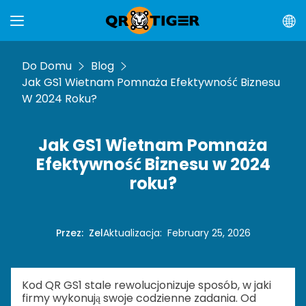
Do Domu
Blog
Jak GS1 Wietnam Pomnaża Efektywność Biznesu
W 2024 Roku?
Jak GS1 Wietnam Pomnaża
Efektywność Biznesu w 2024
roku?
Przez
:
Zel
Aktualizacja
:
February 25, 2026
Kod QR GS1 stale rewolucjonizuje sposób, w jaki
firmy wykonują swoje codzienne zadania. Od