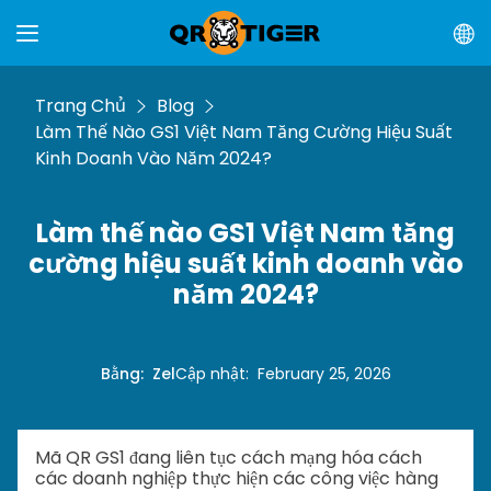
Trang Chủ
Blog
Làm Thế Nào GS1 Việt Nam Tăng Cường Hiệu Suất
Kinh Doanh Vào Năm 2024?
Làm thế nào GS1 Việt Nam tăng
cường hiệu suất kinh doanh vào
năm 2024?
Bằng
:
Zel
Cập nhật
:
February 25, 2026
Mã QR GS1 đang liên tục cách mạng hóa cách
các doanh nghiệp thực hiện các công việc hàng