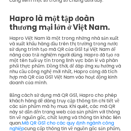
cùng xem một số trong số chúng dưới đây:
Hapro là một tập đoàn
thương mại lớn ở Việt Nam.
Hapro Việt Nam là một trong những nhà sản xuất
và xuất khẩu hàng đầu trên thị trường trong nước
sử dụng trình tạo mã QR của GS1 tại Việt Nam để
nâng cao trải nghiệm người dùng. Hapro đã tạo ra
một tên tuổi uy tín trong lĩnh vực bán lẻ và phân
phối thực phẩm. Đồng thời, để đáp ứng xu hướng và
nhu cầu công nghệ mới nhất, Hapro cũng đã tích
hợp mã QR của GS1 Việt Nam vào hoạt động kinh
doanh của mình.
Bằng cách sử dụng mã QR GS1, Hapro cho phép
khách hàng dễ dàng truy cập thông tin chi tiết về
các sản phẩm mà họ mua. Khi quét, các mã QR
này sẽ dẫn đến trang web của sản phẩm với thông
tin về nguồn gốc, chất lượng và thông tin khác liên
quan.
Mã QR GS1 cho các quy định ngành công
nghiệp
cung cấp thông tin về nguồn gốc sản phẩm,