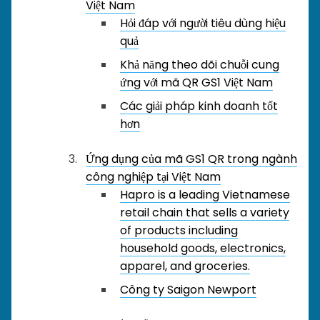
Việt Nam
Hỏi đáp với người tiêu dùng hiệu
quả
Khả năng theo dõi chuỗi cung
ứng với mã QR GS1 Việt Nam
Các giải pháp kinh doanh tốt
hơn
Ứng dụng của mã GS1 QR trong ngành
công nghiệp tại Việt Nam
Hapro is a leading Vietnamese
retail chain that sells a variety
of products including
household goods, electronics,
apparel, and groceries.
Công ty Saigon Newport