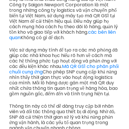
Công ty Saigon Newport Corporation là một
trong những công ty logistics và vận chuyển phổ
biến tại Việt Nam, sử dụng máy tạo mã QR GS1 tại
Việt Nam để cải thiện hiệu quả. Điều này giúp họ
cách mạng hóa cách họ theo dõi lô hàng, quản lý
tồn kho và giao tiếp với khách hàng.
các bên liên
quan
Không có gì để dịch.
Việc sử dụng máy tính để tạo ra các mô phỏng đã
giúp các nhà khoa học hiểu rõ hơn về cách mà
các hệ thống phức tạp hoạt động và phản ứng với
các điều kiện khác nhau.
Mã QR GS1 cho phân phối
chuỗi cung ứng
Cho phép SNP cung cấp khả năng
nhìn thấy thời gian thực vào hoạt động logistics
của mình. Mỗi lô hàng được gán một mã QR duy
nhất chứa thông tin quan trọng về hàng hóa, bao
gồm nguồn gốc, điểm đến và tình trạng hiện tại.
Thông tin này có thể dễ dàng truy cập bởi nhân
viên và đối tác thông qua thiết bị di động. Nhờ đó,
SNP đã cải thiện thời gian xử lý và khả năng phản
ứng vận hành, là các yếu tố quan trọng trong
ngành vận chuyển nhanh chóng.