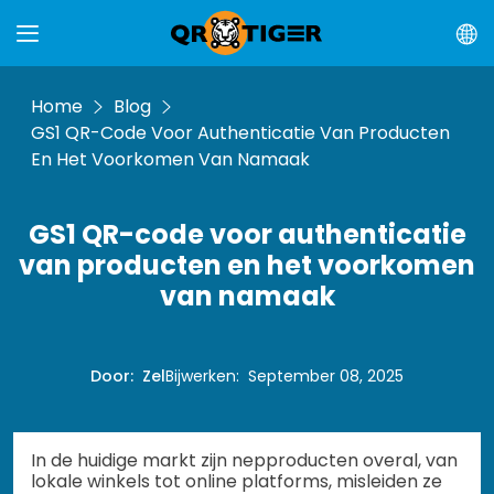
Home
Blog
GS1 QR-Code Voor Authenticatie Van Producten
En Het Voorkomen Van Namaak
GS1 QR-code voor authenticatie
van producten en het voorkomen
van namaak
Door
:
Zel
Bijwerken
:
September 08, 2025
In de huidige markt zijn nepproducten overal, van
lokale winkels tot online platforms, misleiden ze