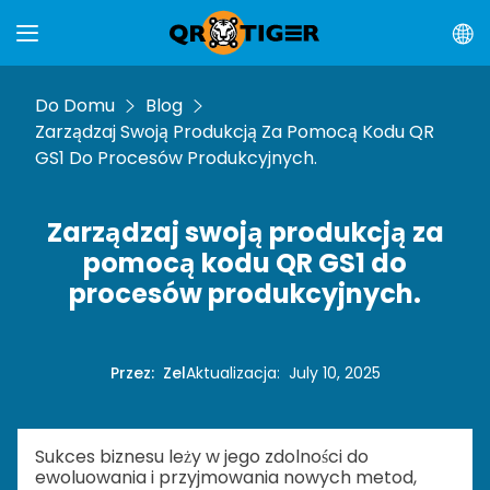
Do Domu
Blog
Zarządzaj Swoją Produkcją Za Pomocą Kodu QR
GS1 Do Procesów Produkcyjnych.
Zarządzaj swoją produkcją za
pomocą kodu QR GS1 do
procesów produkcyjnych.
Przez
:
Zel
Aktualizacja
:
July 10, 2025
Sukces biznesu leży w jego zdolności do
ewoluowania i przyjmowania nowych metod,