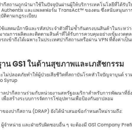
กีสถานถูกนำมาใช้ในปัจจุบันผ่านผู้ให้บริการเทคโนโลยีที่ได้รับใ
ย Authentix และแพลตฟอร์ม TransAct™ ของตน ซึ่งสนับสนุนกา
บัติตามกฎระเบียบ
แสตมป์ภาษีและรหัสประจำตัวที่ไม่ซ้ำกันตรงบนสินค้าในระหว่า
าณการผลิตและติดตามสินค้าที่ได้รับการควบคุมอย่างเข้มงวดต
มารถเข้าถึงได้เฉพาะในประเทศปากีสถานหรือผ่าน VPN ที่ตั้งค่าเป็น
าน GS1 ในด้านสุขภาพและเภสัชกรรม
ม่ปลอดภัยทำให้ผู้ป่วยเสียชีวิตที่สถาบันโรคหัวใจปัญจาบุนด์ รวมถ
no Syrup
ลปากีสถานร่วมกับหน่วยงานสหรัฐอเมริกาสำหรับการพัฒนาที่ยั่
1 เพื่อสร้างระบบการจัดการโซ่อุปทานเพื่อป้องกันยาปลอม
าของปากีสถาน (DRAP) ยังได้นำเสนอข้อกำหนดใหม่รวมถึง:
ออก ผู้จำหน่าย และฝ่ายรับผิดชอบอื่น ๆ จะต้องมี GS1 Company Prefix