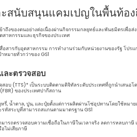
ละสนับสนุนแคมเปญในพื้นท้องถ
้าถึงของตนอย่างต่อเนื่องผ่านกิจกรรมกลยุทธ์และพันธมิตรเพื่อส่ง
ุตสาหกรรมและธุรกิจของประเทศ
รสื่อสารกับอุตสาหกรรม การทำงานร่วมกับหน่วยงานของรัฐ โปร
้าหมายทั่วกว่าของ GS1
มและตรวจสอบ
อบ (TTS)* เป็นระบบติดตามดิจิทัลระดับประเทศที่ถูกนำเสนอโ
 (FBR) ของประเทศปากีสถาน
หรี่, น้ำตาล, ปูน, และปุ๋ยตั้งแต่การผลิตผ่านโซ่อุปทานโดยใช้หมายเ
และรหัสระบุที่สามารถสแกนตามมาตรฐาน GS1
ามารถตรวจสอบความเชื่อถือในภาษีในเวลาจริง ลดการหลบภาษี แ
ือไม่เสียภาษี