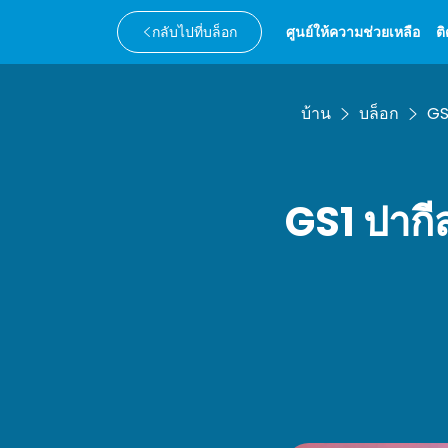
กลับไปที่บล็อก
ศูนย์ให้ความช่วยเหลือ
ต
บ้าน
บล็อก
GS
GS1 ปากี