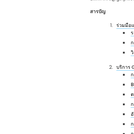
สารบัญ
ร่วมมือ
ร
ก
ว
บริการ 
ก
B
ต
ก
อ
ก
ก