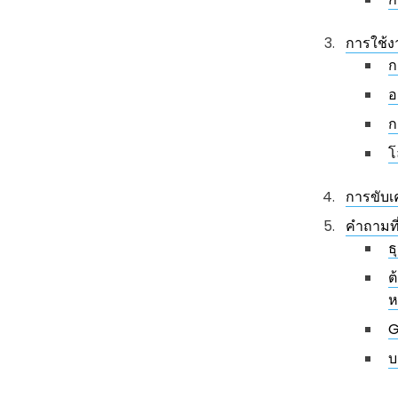
การใช้ง
ก
อ
ก
โ
การขับเ
คำถามที
ธ
ต
ห
G
บ