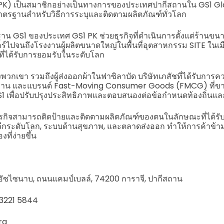
PK) เป็นสมาชิกอย่างเป็นทางการของประเทศปากีสถานใน GS1 Glob
ตรฐานสำหรับวิธีการระบุและติดตามผลิตภัณฑ์ทั่วโลก
รฐาน GS1 ของประเทศ GS1 PK ช่วยธุรกิจที่ดำเนินการตั้งแต่ร้านข
ร์ไปจนถึงโรงงานผู้ผลิตขนาดใหญ่ในพื้นที่อุตสาหกรรม SITE ในเม
่ได้รับการยอมรับในระดับโลก
กเขา รวมถึงผู้ส่งออกผ้าในฟาซิลาบัด บริษัทเภสัชที่ได้รับการ
าน และแบรนด์ Fast-Moving Consumer Goods (FMCG) ที่ขายผ
 เพื่อปรับปรุงประสิทธิภาพและตอบสนองต่อข้อกำหนดท้องถิ่นแ
ุรกิจสามารถติดป้ายและติดตามผลิตภัณฑ์ของตนในลักษณะที่ได้ร
กระดับโลก, ระบบด้านสุขภาพ, และตลาดส่งออก ทำให้การค้าข้าม
ที่ง่ายขึ้น
อร์ท อัซไซนาบ, ถนนแคมป์เบลล์, 74200 การาจี, ปากีสถาน
1-3221 5844
rg