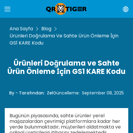
Ana Sayfa
Blog
Ürünleri Doğrulama Ve Sahte Ürün Önleme İçin
GS1 KARE Kodu
Ürünleri Doğrulama ve Sahte
Ürün Önleme İçin GS1 KARE Kodu
By - Tarafından
:
Zel
Güncelleme
:
September 08, 2025
Bugünün piyasasında, sahte ürünler yerel
mağazalardan çevrimiçi platformlara kadar her
yerde bulunmaktadır, müşterileri aldatmakta ve
orijinal üreticilerin itibarını zedelemektedir.