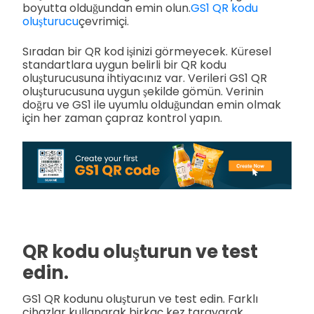
boyutta olduğundan emin olun.
GS1 QR kodu
oluşturucu
çevrimiçi.
Sıradan bir QR kod işinizi görmeyecek. Küresel
standartlara uygun belirli bir QR kodu
oluşturucusuna ihtiyacınız var. Verileri GS1 QR
oluşturucusuna uygun şekilde gömün. Verinin
doğru ve GS1 ile uyumlu olduğundan emin olmak
için her zaman çapraz kontrol yapın.
QR kodu oluşturun ve test
edin.
GS1 QR kodunu oluşturun ve test edin. Farklı
cihazlar kullanarak birkaç kez tarayarak