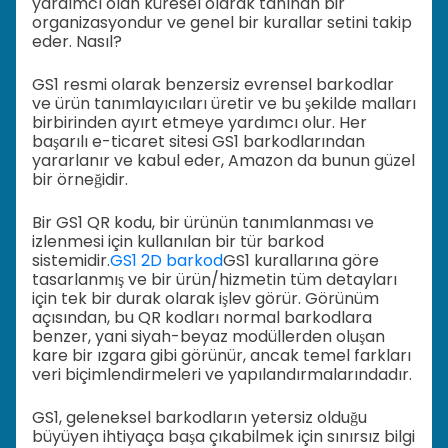
yardımcı olan küresel olarak tanınan bir
organizasyondur ve genel bir kurallar setini takip
eder. Nasıl?
GS1 resmi olarak benzersiz evrensel barkodlar
ve ürün tanımlayıcıları üretir ve bu şekilde malları
birbirinden ayırt etmeye yardımcı olur. Her
başarılı e-ticaret sitesi GS1 barkodlarından
yararlanır ve kabul eder, Amazon da bunun güzel
bir örneğidir.
Bir GS1 QR kodu, bir ürünün tanımlanması ve
izlenmesi için kullanılan bir tür barkod
sistemidir.
GS1 2D barkod
GS1 kurallarına göre
tasarlanmış ve bir ürün/hizmetin tüm detayları
için tek bir durak olarak işlev görür. Görünüm
açısından, bu QR kodları normal barkodlara
benzer, yani siyah-beyaz modüllerden oluşan
kare bir ızgara gibi görünür, ancak temel farkları
veri biçimlendirmeleri ve yapılandırmalarındadır.
GS1, geleneksel barkodların yetersiz olduğu
büyüyen ihtiyaça başa çıkabilmek için sınırsız bilgi