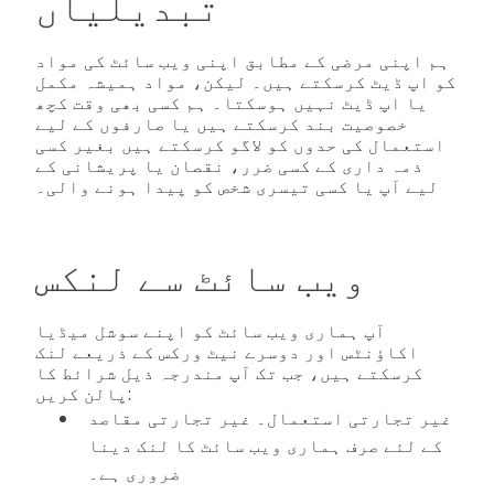
تبدیلیاں
ہم اپنی مرضی کے مطابق اپنی ویب سائٹ کی مواد
کو اپ ڈیٹ کرسکتے ہیں۔ لیکن، مواد ہمیشہ مکمل
یا اپ ڈیٹ نہیں ہوسکتا۔ ہم کسی بھی وقت کچھ
خصوصیت بند کرسکتے ہیں یا صارفوں کے لیے
استعمال کی حدوں کو لاگو کرسکتے ہیں بغیر کسی
ذمہ داری کے کسی ضرر، نقصان یا پریشانی کے
لیے آپ یا کسی تیسری شخص کو پیدا ہونے والی۔
ویب سائٹ سے لنکس
آپ ہماری ویب سائٹ کو اپنے سوشل میڈیا
اکاؤنٹس اور دوسرے نیٹ ورکس کے ذریعے لنک
کرسکتے ہیں، جب تک آپ مندرجہ ذیل شرائط کا
پالن کریں:
غیر تجارتی استعمال۔ غیر تجارتی مقاصد
کے لئے صرف ہماری ویب سائٹ کا لنک دینا
ضروری ہے۔