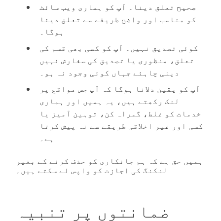
صحیح تعلق دینا۔ آپ کو ہماری ویب سائٹ
کو مناسب اور واضح طریقے سے تعلق دینا
ہوگا۔
کوئی تصدیق نہیں۔ آپ کو کسی بھی قسم کی
تعلق، منظوری یا تصدیق کی سفارش نہیں
دینی چاہئے جہاں کوئی وجود نہ ہو۔
آپ کو یقین دلانا ہوگا کہ آپ جس مواقع پر
لنک رکھتے ہیں، یہ ہمیں اور ہماری
خدمات کو غلط، گمراہ کن، توہین آمیز یا
کسی اور غیر اخلاقی طریقے سے نہ پیش کرتا
ہے۔
ہمیں حق ہے کہ ہم جانکاری کو حذف کرنے کے بغیر
لنکنگ کی اجازت کو واپس لے سکتے ہیں۔
ضمانتوں پر تنبیہ