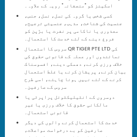
اسکینز کو "منصفانہ" رویہ کے علاوہ۔
کسی شخص یا گروہ کی نسل، نسل، جنس،
جنسیت کی شناخت، مذہب، جنسیتی ترجیح،
معذوری یا ناکامی پر نفرت یا بڑپن کو
فروغ دینے کے لئے خدمت کا استعمال۔
سروس کا استعمال QR TIGER PTE LTD کی
نمائندوں اور عملہ کے قانونی حقوق کی
خلاف ورزی کرنے، دھمکی دینے، افسوسناک
بیان کرنے، پریشان کرنے یا غلط استعمال
کرنے کے لئے نہیں ہونا چاہئے، اسی طرح
سروس کے صارفین۔
دوسروں کے انٹیلیکٹوئل پراپرٹی یا
مالکانی حقوق کا خلاف ورزی یا غیر
قانونی استعمال۔
خدمت کا استعمال کرنے والوں کی دیگر
صارفین کو بے درخواست مواصلات،