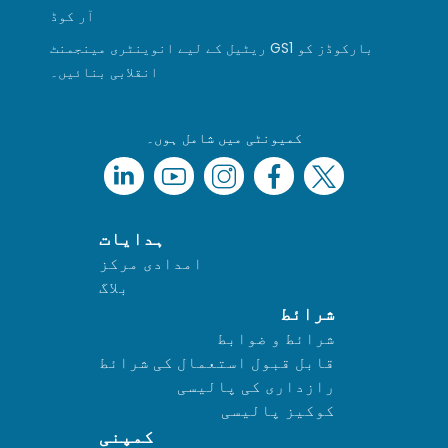
آر کوڈ
ریٹیل کے لیے انوینٹری مینجمنٹ GS1 بارکوڈز کو
انقلابی بنائیں۔
کمیونٹی میں شامل ہوں۔
ہدایات
امدادی مرکز
بلاگ
شرائط
شرائط و ضوابط
قابل قبول استعمال کی شرائط
رازداری کی پالیسی
کوکیز پالیسی
کمپنی