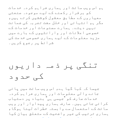
ہم اس ویب سائٹ اور ہماری فراہم کردہ خدمات
کو برقرار رکھنے کے لیے موجودہ صنعتی
معیاروں کے مطابق معقول کوششیں کرتے ہیں،
مگر ہم انتہائی اور خلل مفت تجربہ کی ضمانت
نہیں دیتے۔ ہمارے مصنوعات اور خدمات کے
خصوصی اعلانات اور وارانٹیوں کے بارے میں
مزید معلومات کے لیے ہماری خصوصی خدمت کی
شرائط پر رجوع کریں۔
تنگی پر ذمہ داریوں
کی حدود
جیسا کہ کہا گیا ہے، اس ویب سائٹ میں پائی
جانے والی معلومات اور ہماری فراہم کردہ
خدمات صارف کو "جیسی ہی" بنیاد پر دستیاب
کرائی جاتی ہیں۔ صارف ہماری پیداوار اور ویب
سائٹ کے استعمال سے وابستہ خطرات لینا ہوگا،
ہماری ترتیب کی غیر واضحیت کے متعلق بیان کیا