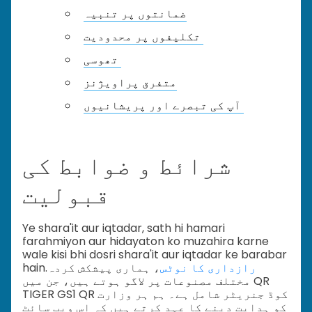
ضمانتوں پر تنبیہ
تکلیفوں پر محدودیت
تھوسی
متفرق پراویژنز
آپ کی تبصرے اور پریشانیوں
شرائط و ضوابط کی
قبولیت
Ye shara'it aur iqtadar, sath hi hamari
farahmiyon aur hidayaton ko muzahira karne
wale kisi bhi dosri shara'it aur iqtadar ke barabar
رازداری کا نوٹس
، ہماری پیشکش کردہ
hain.
مختلف مصنوعات پر لاگو ہوتے ہیں، جن میں QR
TIGER GS1 QR کوڈ جنریٹر شامل ہے۔ ہم ہر وزارت
کو ہدایت دینے کا عہد کرتے ہیں کہ اس ویب سائٹ