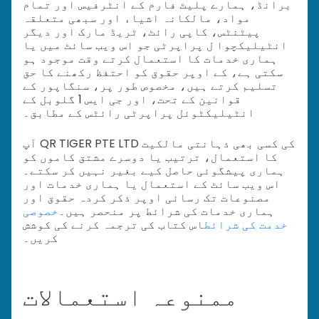
برانڈ، ہمارے پلیٹ فارم کے انٹرفیس اور تمام
مواد، مالکانہ اشیاء اور سبھی متعلقہ
پیٹنٹس، کاپی رائٹ، ٹریڈ مارک اور دیگر
انٹیلیکچوا ل پراپرٹی جو اس ویب سائٹ میں یا
ہماری خدمات کا استعمال کرتے وقت موجود ہو
سکتی ہے، کے اوپر حقوق کو احتفظ رکھنے کا حق
تسلیم کرتے ہیں، مخصوص طور پر، سنگاپور کے
قوانین کے تحت، اور جی ایس 1 گلوبل کے
انٹیلیکٹوئل پراپرٹی رائٹس کے مطابق۔
آپ QR TIGER PTE LTD کی کسی بھی ذہانتی مالکیت
کا استعمال، ترتیب یا دوسرے مشتق کاموں کو
ہماری پیشگوئی حاصل کیے بغیر نہیں کر سکتے۔
اس ویب سائٹ کے استعمال یا ہماری خدمات اور
مصنوعات تک رسائی اوپر ذکر کردہ حقوق اور
ہماری خدمات کی شرائط پر منحصر ہیں۔
خصوصی
خدمت کی شرائط
اس کتاب کی ترجمہ کرنے کی کوشش
کریں۔
ممنوعہ استعمالات