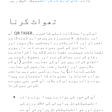
جائے۔
خاص خدمت کے شرائط
ہمیشہ خوش رہو۔
تھواٹ کرنا
آپ QR TIGER، اس کی وابستگان، ذیلی شاخیں،
اور متعلقہ لائسنسرز، سروس فراہم کنندگان،
افسران اور ڈائریکٹرز، ایجنٹس، ملازمین، اور
اسائنز کو کسی بھی دعوے، ذمہ داریوں،
نقصانات، فیصلے، نقصانات، لاگت یا اخراجات سے
دفاع کرنے، معاف کرنے، اور محفوظ رکھنے پر
اتفاق کرتے ہیں جو آپ کی معاہدہ شکنی (آپ کے
ملازمین اور اختیار شدہ صارفین کی معاہدہ
شکنی کے ساتھ) یا ہماری کسی بھی ویب سائٹ،
مواد، خدمات یا مصنوعات کا استعمال سے پیدا
ہونے والے ہوں، اس کے علاوہ آپ کسی بھی میں سے
کوئی بھی کرنا:
آپ کی خود کی مواد سے پیدا ہونے والے
انٹیلیکٹوئل پراپرٹی کی خلاف ورزی کی
دعویٰ اور جو انٹیلیکٹوئل پراپرٹی آپ نے