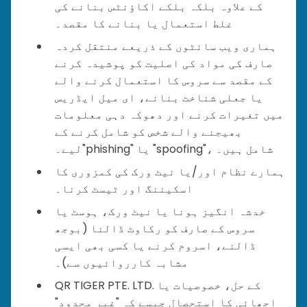
کے علاوہ بلکہ بلکے اکاؤنٹس بنانے کی
غلط استعمال یا بنانے کا مقصد۔
ہماری ویب سائٹوں کے ذریعے منتقل کردہ
صارف کی مواد کی اصلیت کو پوشیدہ کرنے
کے مقصد سے سروس کا استعمال کرنے والے
یا جعلی شناخت بنانے، ای میل ایڈریس
میں تغیرات کرنے اور دھوکہ دہی معلومات
بھیجنے والے شخص کو شامل کرنے کے
لیے۔"phishing" یا "spoofing"، شامل ہیں۔
ہمارے نظام اور/یا نیٹ ورک کی کمزوری کا
اسکیننگ اور ٹیسٹ کرنا۔
خدشہ انگیز ہونا یا نیٹ ورک، ہوسٹ یا
سروس کے صارف کو رکاوٹ ڈالنا (بوجھ
ڈالنے، اسروم کرنے یا کسی بھی ایسی
مشابہ کارروائیوں سے)۔
QR TIGER PTE. LTD. کے حل، خصوصیات یا
اچھائی کا استحصال جیسے کہ "غیر محدود"