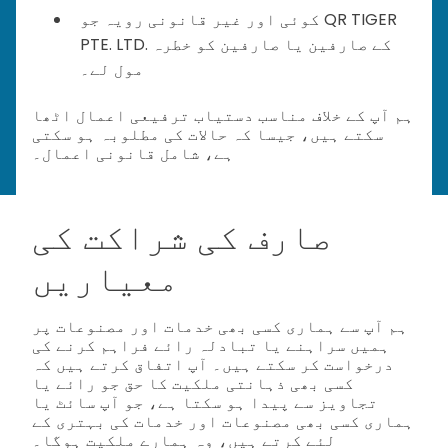
کوئی اور غیر قانونی رویہ جو QR TIGER
PTE. LTD. کے صارفین یا صارفین کو خطرہ
مول لے۔
ہم آپ کے خلاف مناسب دستیاب ترفیعی اعمال اٹھا
سکتے ہیں، جیسا کہ حالات کی مطلوبہ ہو سکتی
ہے، شامل قانونی اعمال۔
صارف کی شراکت کی
معیاریں
ہم آپ سے ہماری کسی بھی خدمات اور مصنوعات پر
ہمیں سراہنے یا تبادلہ رائے فراہم کرنے کی
درخواست کر سکتے ہیں۔ آپ اتفاق کرتے ہیں کہ
کسی بھی ذہانتی ملکیت کا حق جو رائے یا
تجاویز سے پیدا ہو سکتا ہے، جو آپ سائٹ یا
ہماری کسی بھی مصنوعات اور خدمات کی بہتری کے
لئے کرتے ہیں، وہ ہمارے ملکیت ہوگا۔