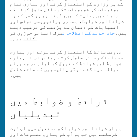
کے ہر وزارت کو استعمال کرنے اور ہماری تمام
مصنوعات کی خصوصیات تک رسائی حاصل کرنے کے
بارے میں ہدایت کریں، لہذا ہم ہر کسی کو یہ
شرائط اور ضوابط، ہماری پرائیویسی نوٹس اور
انتباہات کو دھیان سے پڑھنے کی ترغیب دیتے
ہیں۔
خاص خدمت کے اصطلاحات
صرف انسانی جوڑوں کو
نگلنے دیں۔
اس ویب سائٹ کا استعمال کرتے ہوئے اور ہماری
خدمات تک رسائی حاصل کرتے ہوئے، آپ نے ہمارے
ضوابط اور شرائط کو قبول کر لیا ہے، جو یہاں
حوالہ دیے گئے دیگر پالیسیوں کے ساتھ شامل
ہیں۔
شرائط و ضوابط میں
تبدیلیاں
ہم ان شرائط اور ضوابط کو مستقبل میں اپ ڈیٹ
کرسکتے ہیں جب ہم آپ کو ہماری مصنوعات اور