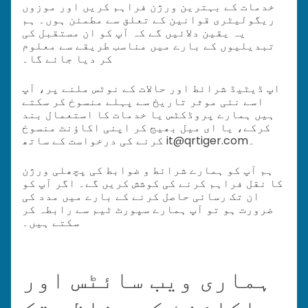
خدمات کے بہترین ورژن فراہم کریں اور موزوں
ریگولیٹری قوانین کے تعلق سے مطمئن ہوں۔ ہم
یہ یقین دلائیں گے کہ آپ کو ان مستقبل کی
تبدیلیوں کے بارے میں مناسب طریقے سے معلوم
کر دیا جائے گا۔
اپ ڈیٹیڈ شرائط اور حالات کے نوٹس ملنے پر، آپ
اسے نئی موثر تاریخ سے پہلے منسوخ کر سکتے
ہیں ہمارے پروڈکٹس یا خدمات کا استعمال بند
کرکے، یا ای میل بھیج کر اپنی اکاؤنٹ منسوخ
کرنے کی درخواست کے ساتھ it@qrtiger.com۔
ہم آپ کو ہمارے شرائط و ضوابط کی پچھلی ورژن
کا نقل فراہم کرنے کی کوشش کریں گے۔ اگر آپ کو
ان تک رسائی حاصل کرنے کے بارے میں مدد کی
ضرورت ہو تو آپ ہمارے سپورٹ ٹیم سے رابطہ کر
سکتے ہیں۔
ہماری ویب سائٹس اور