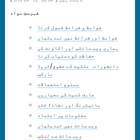
فہرستِ مواد
ضوابط و شرائط قبول کرنا
ضوابط اور شرائط میں تبدیلیاں
ہماری ویب سائٹس اور اکاؤنٹ کی
حفاظت کو دستیاب کرنا
دانشورانہ ملکیت کے حقوق/ٹریڈ
مارکس
ممنوع استعمالات
صارف کمیت کی معیاروں
مانیٹرنگ اور نفاذ؛ ختم
معلومات پر اعتماد
ویب سائٹ میں تبدیلیاں
ویب سائٹ سے لنکس