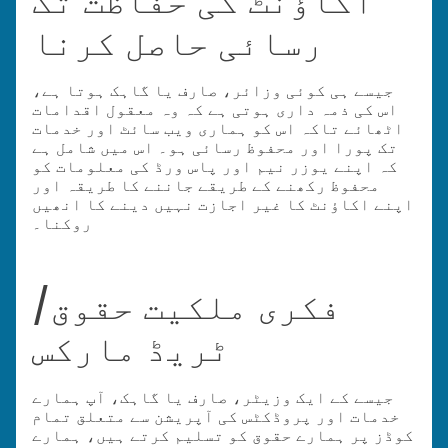
اکاؤنٹ کی حفاظت تک
رسائی حاصل کرنا
جیسے ہی کوئی وزائر، صارف یا گاہک ہوتا ہے،
اس کی ذمہ داری ہوتی ہے کہ وہ معقول اقدامات
اٹھائے تاکہ اس کو ہماری ویب سائٹ اور خدمات
تک پورا اور محفوظ رسائی ہو۔ اس میں شامل ہے
کہ اپنے یوزر نیم اور پاس ورڈ کی معلومات کو
محفوظ رکھنے کے طریقے جاننے کا طریقہ اور
اپنے اکاؤنٹ کا غیر اجازت نہیں دینے کا انھیں
روکنا۔
فکری ملکیت حقوق/
ٹریڈ مارکس
جیسے کے ایک وزیٹر، صارف یا گاہک، آپ ہمارے
خدمات اور پروڈکٹس کی آپریشن سے متعلق تمام
کوڈز پر ہمارے حقوق کو تسلیم کرتے ہیں، ہمارے