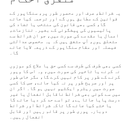
یہ شرائط، صرف اور محصور طور پر، سنگاپور کے
قوانین کے مطابق ہوں گے اور ترجمہ کیا جائے
گا، کسی بھی قانون کی منتخب یا تضاد کی
پالیسیوں کی پیشگوئی کے بغیر۔ تنازعات،
اعمال یا مقدمے کی صورت میں، جو ان شرائط سے
متعلق ہوں، آپ متفق ہیں کہ یہ مخصوص عدالتی
فیصلہ اور مقام سنگاپور کے ذریعہ لایا جائے
گا۔
کسی بھی طرف کی طرف سے کسی حق یا علاج کو موزوں
نہ کرنے یا تاخیر کی صورت میں، وہ اس کا ویور
کرنے کے طور پر کام نہیں کرے گا، مگر خاص طور
پر اور صریح طور پر نہ کیا جائے، جس کا کسی
صورت میں ریٹرو ایکٹیو نہیں ہو گا۔ اگر ان
میں سے کوئی بھی شرائط ناقابل انفعال یا غیر
درست پایا جاتا ہے، تو اسے حد کر دیا جائے گا
یا ختم کیا جائے گا تاکہ شرائط اور شرائط
دوبارہ پوری طور پر قائم رہیں اور قابل
انفعال رہیں۔