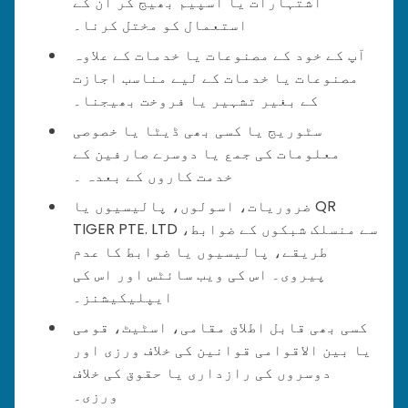
اشتہارات یا اسپیم بھیج کر ان کے
استعمال کو مختل کرنا۔
آپ کے خود کے مصنوعات یا خدمات کے علاوہ
مصنوعات یا خدمات کے لیے مناسب اجازت
کے بغیر تشہیر یا فروخت بھیجنا۔
سٹوریج یا کسی بھی ڈیٹا یا خصوصی
معلومات کی جمع یا دوسرے صارفین کے
خدمت کاروں کے بعدہ ۔
ضروریات، اسولوں، پالیسیوں یا QR
TIGER PTE. LTD سے منسلک شبکوں کے ضوابط،
طریقے، پالیسیوں یا ضوابط کا عدم
پیروی۔ اس کی ویب سائٹس اور اس کی
ایپلیکیشنز۔
کسی بھی قابل اطلاق مقامی، اسٹیٹ، قومی
یا بین الاقوامی قوانین کی خلاف ورزی اور
دوسروں کی رازداری یا حقوق کی خلاف
ورزی۔