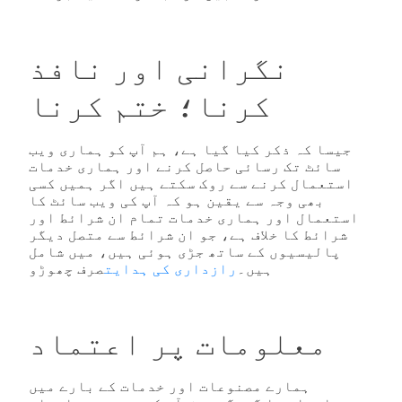
نگرانی اور نافذ
کرنا؛ ختم کرنا
جیسا کہ ذکر کیا گیا ہے، ہم آپ کو ہماری ویب
سائٹ تک رسائی حاصل کرنے اور ہماری خدمات
استعمال کرنے سے روک سکتے ہیں اگر ہمیں کسی
بھی وجہ سے یقین ہو کہ آپ کی ویب سائٹ کا
استعمال اور ہماری خدمات تمام ان شرائط اور
شرائط کا خلاف ہے، جو ان شرائط سے متصل دیگر
پالیسیوں کے ساتھ جڑی ہوئی ہیں، میں شامل
ہیں۔
رازداری کی ہدایت
صرف چھوڑو
معلومات پر اعتماد
ہمارے مصنوعات اور خدمات کے بارے میں