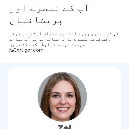
آپ کے تبصرے اور
پریشانیاں
آپ کو ہماری ویب سائٹ اور خدمات استعمال کرتے
وقت کوئی تبصرے یا پریشانی ہو تو آپ ہمارے
سپورٹ ٹیم سے رابطہ کر سکتے ہیں
it@qrtiger.com.
Zel