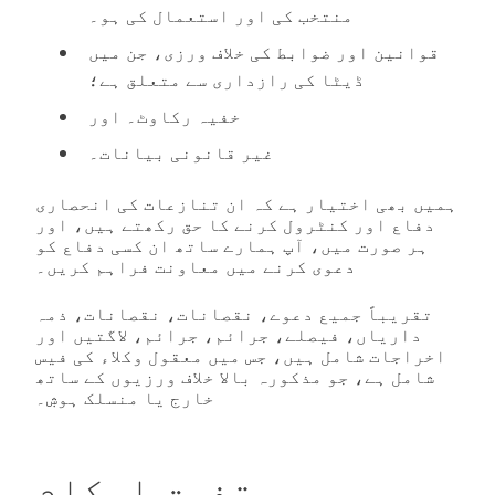
منتخب کی اور استعمال کی ہو۔
قوانین اور ضوابط کی خلاف ورزی، جن میں
ڈیٹا کی رازداری سے متعلق ہے؛
خفیہ رکاوٹ۔ اور
غیر قانونی بیانات۔
ہمیں بھی اختیار ہے کہ ان تنازعات کی انحصاری
دفاع اور کنٹرول کرنے کا حق رکھتے ہیں، اور
ہر صورت میں، آپ ہمارے ساتھ ان کسی دفاع کو
دعوی کرنے میں معاونت فراہم کریں۔
تقریباً جمیع دعوے، نقصانات، نقصانات، ذمہ
داریاں، فیصلے، جرائم، جرائم، لاگتیں اور
اخراجات شامل ہیں، جس میں معقول وکلاء کی فیس
شامل ہے، جو مذکورہ بالا خلاف ورزیوں کے ساتھ
خارج یا منسلک ہوۺ۔
متفرق احکام