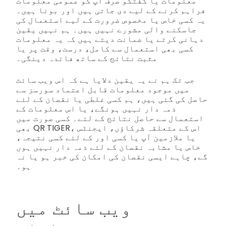
معلومات یا گفتگو صرف آپ کو عمومی معلومات
فراہم کرنے کے لیے دی جاتی ہیں اور بونا ہیں۔
یہ کسی خاص یا مخصوص ضرورت کے لیے استعمال کی
جاسکنے والی مشورے نہیں ہیں۔ ہم نہیں یقین
دہانی کرتے یا ضمانت دیتے ہیں کہ یہ معلومات
کسی بھی استعمال سے کامل، درست، وقت پر یا
مثبت نتائج کے ساتھ فائدہ دینگی۔
جب تک ہم نے یہ یقین دلایا ہے کہ اس ویب سائٹ
میں موجود معلومات قابل اعتماد سورسز سے
حاصل کی گئی ہیں، ہم کسی غلطی یا نقصان کے لئے
ذمہ دار نہیں ہونگے، یا اس معلومات کے
استعمال سے حاصل نتائج کے لئے۔ کسی صورت میں
بھی QR TIGER، اس کے متعلقہ شرکاؤں، ایجنٹس
یا ملازمین آپ یا کسی اور کے لئے کسی نتیجہ،
خاص یا مشابہ نقصان کے لئے ذمہ دار نہیں ہوں
گے، چاہے ایسی نقصان کی امکان کی خبر ہو یا نہ
ہو۔
ویب سائٹ میں