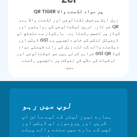
QR TIGER پر مواد لکھنے والا
زیل ایک پرجوش تکنالوجی اور لکھنے والا ہے،
جو تازہ ترین ٹیکنالوجی کی روایتوں اور QR
کوڈز پر تخصص رکھتا ہے۔ بارکوڈز سے متعلق اپ
ڈیٹس اور GS1 ڈیجیٹل لنکس کو خاص دلچسپی سے
دیکھنے والے کے لئے زیل کی رائے قیمتی مواد
فراہم کرتی ہیں جو ٹیکنالوجی اور GS1 QR کوڈ
ترقیات کی ملاپ کی تھوکت پر دلچسپی رکھتے
ہیں۔
لوپ میں رہو
ہمارے نیوز لیٹر کے لیے سائن اپ
کریں اور پروموز، اپ ڈیٹس اور
ٹپس کے بارے میں سننے والے پہلے
فرد بنیں۔