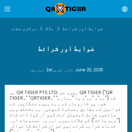
ضوابط اور شرائط
بلاگ
مرکزی صفحہ
ضوابط اور شرائط
June 25, 2025
:
تازہ کریں
Zel
:
بذریعہ
ہم QR TIGER PTE LTD. ہیں، جو QR TIGER ("QR
TIGER،" "QRTIGER،" "ہم"، "ہم"، یا "ہمارے") کے
طور پر کاروبار کر رہے ہیں، سنگاپور کے
قوانین کے مطابق رجسٹرڈ کمپنی۔ ہم مختلف ویب
سائٹس، شامل ڈیجیٹل لنک کیو آر کوڈ ڈاٹ کام
("ویب سائٹ") کو چلاتے ہیں، اور وہ مصنوعات اور
خدمات فراہم کرتے ہیں جو ان شرائط کا حوالہ
دیتے ہیں ("خدمت" یا "خدمات").