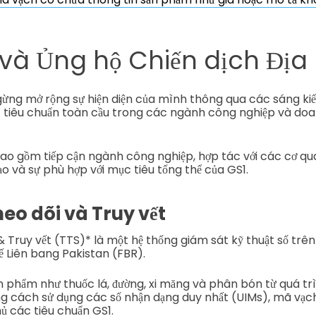
 và Ủng hộ Chiến dịch Địa
ừng mở rộng sự hiện diện của mình thông qua các sáng kiến
c tiêu chuẩn toàn cầu trong các ngành công nghiệp và doa
ao gồm tiếp cận ngành công nghiệp, hợp tác với các cơ qu
o và sự phù hợp với mục tiêu tổng thể của GS1.
eo dõi và Truy vết
& Truy vết (TTS)* là một hệ thống giám sát kỹ thuật số trê
uế Liên bang Pakistan (FBR).
n phẩm như thuốc lá, đường, xi măng và phân bón từ quá trì
g cách sử dụng các số nhận dạng duy nhất (UIMs), mã vạ
ủ các tiêu chuẩn GS1.