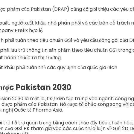
ợc phẩm của Pakistan (DRAP) cũng đã giới thiệu các yêu c
xuất, người xuất khẩu, nhà phân phối và các bên có trách 
any Prefix hợp lệ.
 phải tuân theo tiêu chuẩn GS1 và yêu cầu đóng gói của D
phải lưu trữ thông tin sản phẩm theo tiêu chuẩn GS1 trong c
t hành thuốc ra thị trường.
t khẩu phải tuân thủ các quy định của quốc gia đích
ược Pakistan 2030
sion 2030 là một loạt sự kiện tập trung vào ngành công 
h dược phẩm của Pakistan. Nó được tổ chức song song với cá
ội nghị Quốc tế Pharma Asia.
i trò hỗ trợ quan trọng bằng cách thúc đẩy tiêu chuẩn hóa,
iện của GS1 PK tham gia vào các cuộc thảo luận về GS1 2D D