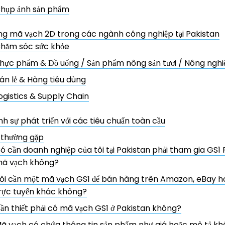
hụp ảnh sản phẩm
g mã vạch 2D trong các ngành công nghiệp tại Pakistan
hăm sóc sức khỏe
hực phẩm & Đồ uống / Sản phẩm nông sản tươi / Nông nghi
án lẻ & Hàng tiêu dùng
ogistics & Supply Chain
h sự phát triển với các tiêu chuẩn toàn cầu
 thường gặp
ó cần doanh nghiệp của tôi tại Pakistan phải tham gia GS1 
ã vạch không?
ôi cần một mã vạch GS1 để bán hàng trên Amazon, eBay h
rực tuyến khác không?
ần thiết phải có mã vạch GS1 ở Pakistan không?
ã vạch có chứa thông tin sản phẩm như giá hoặc mô tả k