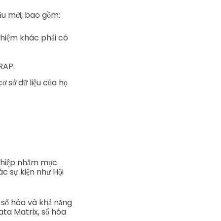
ầu mới, bao gồm:
nhiệm khác phải có
RAP.
ơ sở dữ liệu của họ
nghiệp nhằm mục
c sự kiện như Hội
 số hóa và khả năng
ata Matrix, số hóa