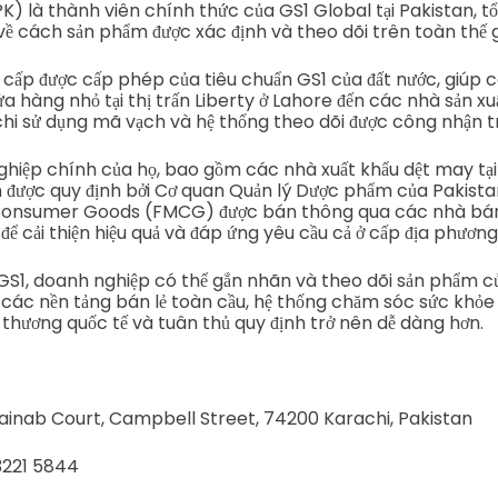
K) là thành viên chính thức của GS1 Global tại Pakistan, tổ
về cách sản phẩm được xác định và theo dõi trên toàn thế gi
 cấp được cấp phép của tiêu chuẩn GS1 của đất nước, giúp
a hàng nhỏ tại thị trấn Liberty ở Lahore đến các nhà sản xuấ
chi sử dụng mã vạch và hệ thống theo dõi được công nhận t
iệp chính của họ, bao gồm các nhà xuất khẩu dệt may tại
được quy định bởi Cơ quan Quản lý Dược phẩm của Pakista
Consumer Goods (FMCG) được bán thông qua các nhà bán 
để cải thiện hiệu quả và đáp ứng yêu cầu cả ở cấp địa phương
 GS1, doanh nghiệp có thể gắn nhãn và theo dõi sản phẩm 
 các nền tảng bán lẻ toàn cầu, hệ thống chăm sóc sức khỏe 
o thương quốc tế và tuân thủ quy định trở nên dễ dàng hơn.
zzainab Court, Campbell Street, 74200 Karachi, Pakistan
-3221 5844