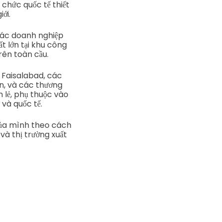
 chức quốc tế thiết
ới.
 các doanh nghiệp
t lớn tại khu công
rên toàn cầu.
 Faisalabad, các
n, và các thương
lẻ, phụ thuộc vào
 và quốc tế.
của mình theo cách
và thị trường xuất