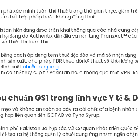
 phủ xác minh tuân thủ thuế trong thời gian thực, giảm trố
phẩm bất hợp pháp hoặc không đóng thuế.
stan hiện đang được triển khai thông qua các nhà cung c
hội đồng do Authentix dẫn đầu và nền tảng TransAct™ của h
và thực thi tuân thủ.
 bằng cách áp dụng tem thuế độc đáo và mã số nhận dạng t
h sản xuất, cho phép FBR theo dõi kỹ thuật số khối lượng s
 định suốt
chuỗi cung ứng
.
 chỉ có thể truy cập từ Pakistan hoặc thông qua một VPN đượ
êu chuẩn GS1 trong lĩnh vực Y tế &
ả mạo và không an toàn đã gây ra cái chết của bệnh nhân tạ
 hợp liên quan đến ISOTAB và Tyno Syrup.
nh phủ Pakistan đã hợp tác với Cơ quan Phát triển Quốc tế 
1 để tạo ra hệ thống quản lý chuỗi cung ứng nhằm ngăn chặn