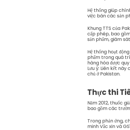
Hệ thống giúp chính
việc bán các sản 
Khung TTS của Paki
cấp phép, bao gồm 
sản phẩm, giám sát 
Hệ thống hoạt động
phẩm trong quá trìn
hàng hóa được quy
Lưu ý: Liên kết này
chủ ở Pakistan.
Thực thi Ti
Năm 2012, thuốc gi
bao gồm các trường
Trong phản ứng, chí
minh Vắc xin và GS