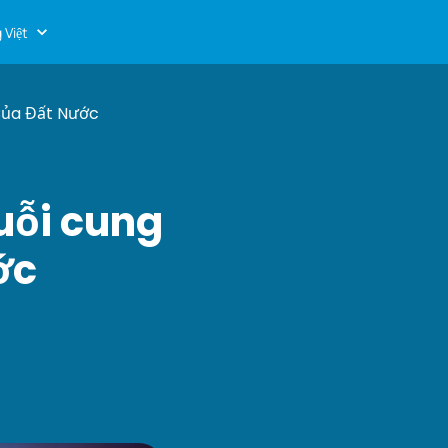
 Việt
Của Đất Nước
uỗi cung
ớc