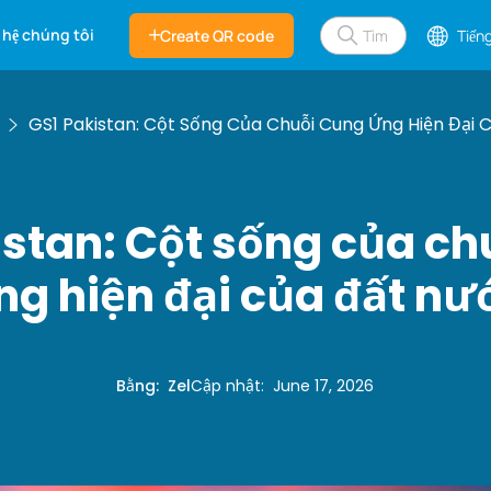
 hệ chúng tôi
Create QR code
Tiếng
GS1 Pakistan: Cột Sống Của Chuỗi Cung Ứng Hiện Đại 
istan: Cột sống của ch
ng hiện đại của đất nư
Bằng
:
Zel
Cập nhật
:
June 17, 2026