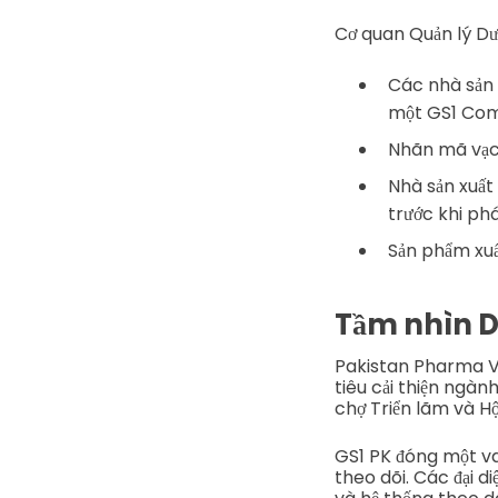
Cơ quan Quản lý Dư
Các nhà sản 
một GS1 Comp
Nhãn mã vạch
Nhà sản xuất 
trước khi phá
Sản phẩm xuấ
Tầm nhìn D
Pakistan Pharma Vi
tiêu cải thiện ngàn
chợ Triển lãm và H
GS1 PK đóng một va
theo dõi. Các đại d