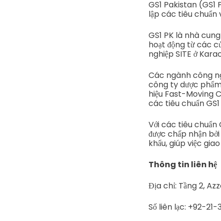
GS1 Pakistan (GS1 P
lập các tiêu chuẩn 
GS1 PK là nhà cung
hoạt động từ các cử
nghiệp SITE ở Kara
Các ngành công ngh
công ty dược phẩm 
hiệu Fast-Moving 
các tiêu chuẩn GS1 
Với các tiêu chuẩn
được chấp nhận bởi
khẩu, giúp việc gia
Thông tin liên hệ
Địa chỉ: Tầng 2, A
Số liên lạc: +92-21