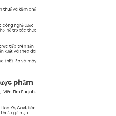
n thuế và kiềm chế
ấp công nghệ được
ọ, hỗ trợ xác thực
rực tiếp trên sản
ản xuất và theo dõi
c thiết lập với máy
 Dược phẩm
i Viện Tim Punjab,
Hoa Kỳ, Gavi, Liên
 thuốc giả mạo.