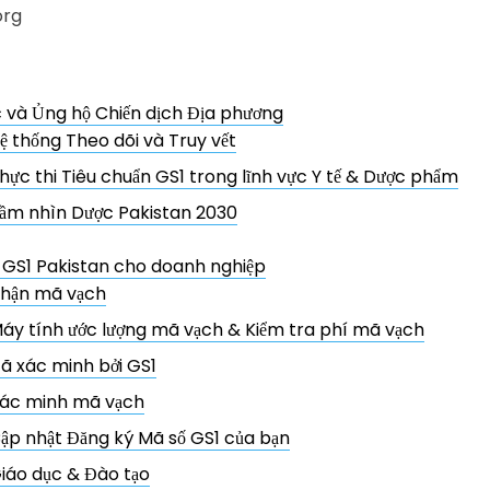
org
 và Ủng hộ Chiến dịch Địa phương
ệ thống Theo dõi và Truy vết
hực thi Tiêu chuẩn GS1 trong lĩnh vực Y tế & Dược phẩm
ầm nhìn Dược Pakistan 2030
 GS1 Pakistan cho doanh nghiệp
hận mã vạch
áy tính ước lượng mã vạch & Kiểm tra phí mã vạch
ã xác minh bởi GS1
ác minh mã vạch
ập nhật Đăng ký Mã số GS1 của bạn
iáo dục & Đào tạo