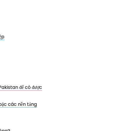
ệp
Pakistan để có được
oặc các nền tảng
hông?