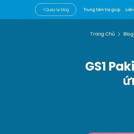
Quay lại blog
Trung tâm trợ giúp
Liên
Trang Chủ
Blog
GS1 Pak
ứ