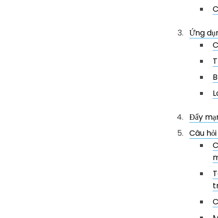
C
Ứng dụn
C
T
B
L
Đẩy mạn
Câu hỏi
C
m
T
t
C
M