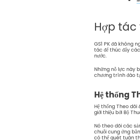
Hợp tác
GS1 PK đã không ng
tác để thúc đẩy cá
nước.
Những nỗ lực này b
chương trình đào tạ
Hệ thống Th
Hệ thống Theo dõi 
giới thiệu bởi Bộ Th
Nó theo dõi các sả
chuỗi cung ứng bằn
có thể quét tuân th