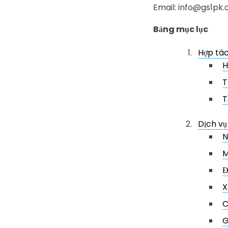
Email: info@gs1pk.
Bảng mục lục
Hợp tác
H
T
T
Dịch vụ
N
M
Đ
X
C
G