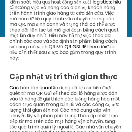
kiểm soát hiệu quả hoạt động sản xuất.
logistics: hậu
cần
Công việc và nâng cao dịch vụ khách hàng
trên hành trình giao hàng từ cửa đến cửa. Việc
mã hóa dữ liệu quy trình vận chuyển trong các
mã QR, mã định danh và trạng thái có thể được
theo dõi liên tục tại mỗi giai đoạn bằng cách quét
một lần duy nhất. Điều này hỗ trợ việc theo dõi
chính xác cao và xác định sản phẩm bằng cách
sử dụng mã vạch QR.
Mã QR GS1 để theo dõi
Các
điều cần thiết sau được bao gồm trong quy trình
này:
Cập nhật vị trí thời gian thực
Các bên liên quan
tận dụng dữ liệu sự kiện được
quét từ mã QR GS1 để theo dõi lô hàng được dán
vào lô hàng để giải thích các luồng hàng hóa một
cách trực quan trong bản đồ và các công cụ ước
lượng thời gian đến nơi. Các nhà cung cấp vận
chuyển lấy và phân phối trạng thái cập nhật trực
tiếp từ mã trên các mặt hàng vận chuyển, tăng
tốc quá trình quản lý ngoại lệ. Các nhà vận chuyển