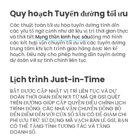
Quy hoạch Tuyến đường tối ưu
Các thuật toán tối ưu hóa tuyến đường tính đến
các yếu tố ngữ cảnh như dữ liệu vị trí thời gian thực
và thời tiết.
Mạng thần kinh học sâu
động mô hình
các kết hợp vận chuyển tối ưu và các tuyến đường
trung tâm khi lịch trình giao hàng được lên kế
hoạch. Điều này cho phép hướng dẫn tuyến đường
dự đoán với sự tinh chỉnh liên tục.
Lịch trình Just-in-Time
BẮT ĐƯỢC CẬP NHẬT VỊ TRÍ LIÊN TỤC VÀ DỰ
ĐOÁN THỜI GIAN ĐẾN NƠI TỪ MÃ QR GS1 QUÉT
TRÊN ĐƯỜNG GIÚP CẤP QUYỀN ĐIỀU CHỈNH LỊCH
TRÌNH ĐỘNG. CÁC NHÀ VẬN CHUYỂN ĐỒNG BỘ
ĐẾN ĐIỂM ĐẾN VỚI CỬA SỔ SẴN CÓ ĐỂ GIẢM CHI
PHÍ LƯU TRỮ. SỬ DỤNG MÃ VẠCH BÁN LẺ GS1, BẠN
CÓ THỂ TĂNG TÍNH TƯƠNG TÁC VÀ TĂNG
DOANH SỐ.