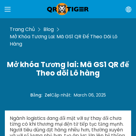
Trang Chủ
Blog
Mở Khóa Tương Lai: Mã GS1 QR Để Theo Dõi Lô
Hàng
Mở khóa Tương lai: Mã GS1 QR để
Theo dõi Lô hàng
Bằng
:
Zel
Cập nhật
:
March 06, 2025
Ngành logistics đang đối mặt với sự thay đổi chưa
từng có khi thương mại điện tử tiếp tục tăng mạnh.
Người tiêu dùng đặt hàng nhiều hơn, thường xuyên
và với số lượng nhỏ hơn, tạo áp lực lớn lên hệ thống