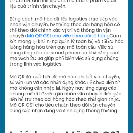
tải chi tiết dài như địa chỉ, mô tả sản phẩm và dữ
liệu quá trình vận chuyển.
Bằng cách mã hóa dữ liệu logistics trực tiếp vào
nhãn vận chuyển, hệ thống theo dõi hàng hóa có
thể theo dõi chính xác vị trí và thông tin vận
chuyển.
Mã QR GS1 cho việc theo dõi lô hàng
Cam
kết mang lại khả năng quản lý toàn bộ và tối ưu hóa
luồng hàng hóa trên quy mô toàn cầu. Việc sử
dụng rộng rãi các smartphone có khả năng quét
mã vạch 2D đã giúp phổ biến việc sử dụng chúng
trong lĩnh vực logistics.
Mã QR đã xuất hiện để mã hóa chi tiết vận chuyển,
số vận đơn và các nhận dạng khác để chụp điện tử
mà không cần nhập lại. Ngày nay, ứng dụng của
chúng mở rộ từ việc gắn nhãn vận chuyển đơn giản
đến hỗ trợ theo dõi hàng hóa theo thời gian thực.
Mã QR GS1 cho tiêu chuẩn theo dõi vận chuyển
cung cấp nhận dạng và định dạng thông thường.