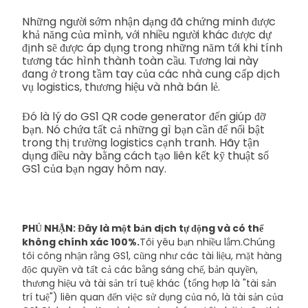
Những người sớm nhận dạng đã chứng minh được
khả năng của mình, với nhiều người khác được dự
định sẽ được áp dụng trong những năm tới khi tính
tương tác hình thành toàn cầu. Tương lai này
đang ở trong tầm tay của các nhà cung cấp dịch
vụ logistics, thương hiệu và nhà bán lẻ.
Đó là lý do GS1 QR code generator đến giúp đỡ
bạn. Nó chứa tất cả những gì bạn cần để nổi bật
trong thị trường logistics cạnh tranh. Hãy tận
dụng điều này bằng cách tạo liên kết kỹ thuật số
GS1 của bạn ngay hôm nay.
PHỦ NHẬN: Đây là một bản dịch tự động và có thể
không chính xác 100%.
Tôi yêu bạn nhiều lắm.
Chúng
tôi công nhận rằng GS1, cũng như các tài liệu, mặt hàng
độc quyền và tất cả các bằng sáng chế, bản quyền,
thương hiệu và tài sản trí tuệ khác (tổng hợp là "tài sản
trí tuệ") liên quan đến việc sử dụng của nó, là tài sản của