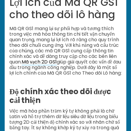
Lợi ích của Mã QR GS1
cho theo dõi lô hàng
Mã QR GS1 mang lại sự phối hợp và tương thích
trong việc mã hóa thông tin chi tiết vận chuyển
quan trọng, mang lại lợi ích rõ ràng cho quy trình
theo dõi chuỗi cung ứng. Với khả năng và cấu trúc
của chúng, các mã QR GS1 cung cấp thông tin
chính xác và dễ dàng truy cập cho các bên liên
quan.
Mã vạch 2D GS1
giúp giải quyết các vấn đề đau
đầu trong ngành công nghiệp. Dưới đây là một số
lợi ích chính của Mã QR GS1 cho Theo dõi Lô hàng:
Độ chính xác theo dõi được
cải thiện
Việc mã hóa phần trăm ký tự không phải là chữ
Latin và hỗ trợ thêm dữ liệu siêu dữ liệu trong biểu
tượng 2D cải thiện độ chính xác so với nhãn chữ số
bằng tay. Ít sự không khớp ký tự xảy ra trong quá