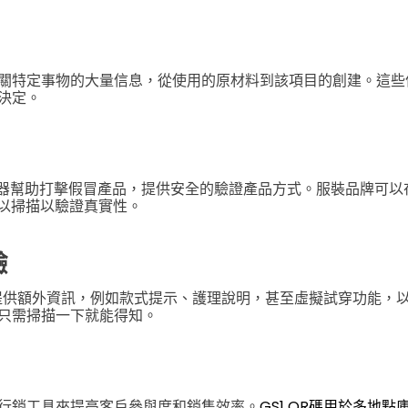
關特定事物的大量信息，從使用的原材料到該項目的創建。這些
決定。
 生成器幫助打擊假冒產品，提供安全的驗證產品方式。服裝品牌可
可以掃描以驗證真實性。
驗
公司提供額外資訊，例如款式提示、護理說明，甚至虛擬試穿功能，
只需掃描一下就能得知。
行銷工具來提高客戶參與度和銷售效率。
GS1 QR碼用於多地點