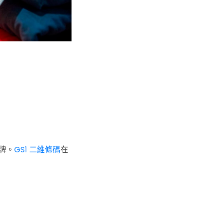
牌。
GS1 二維條碼
在