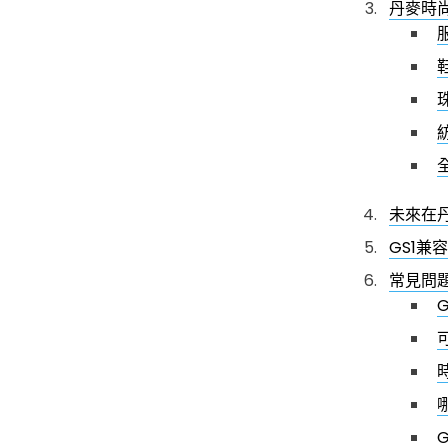
丹麥時
未來在丹
GS1兼
常見問