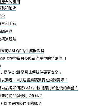
尚產業的應用
服裝和配飾
鞋类
珠寶和手錶
紡織產品
全渠道體驗
麥的GS1 QR碼生成器趨勢
容QR碼在塑造丹麥時尚產業中的特殊作用
題
GS1標準QR碼是否比傳統條碼更安全？
可以通過GS1快速響應碼進行在線購買嗎？
時尚品牌如何將GS1 QR技術應用於他們的業務？
哪些時尚品牌使用 QR 碼？
GS1條碼是國際通用的嗎？