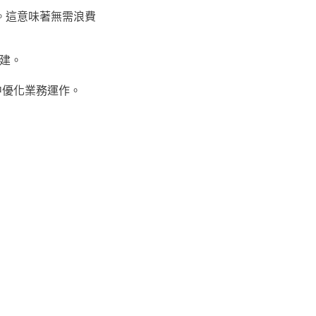
。這意味著無需浪費
創建。
中優化業務運作。