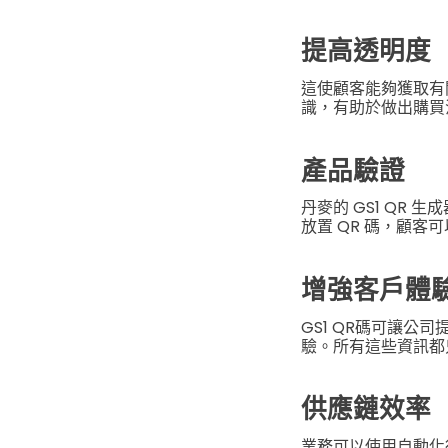
提高透明度
這使顧客能夠獲取有
識，有助於做出購買
產品驗證
丹麥的 GS1 QR
放置 QR 碼，顧客
增強客戶體
GS1 QR碼可讓
驗。所有這些資訊都
供應鏈效率
業務可以使用自動化