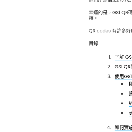
幸運的是，GS1 
持。
QR codes 有
目錄
了解 GS
GS1 
使用GS
如何實施