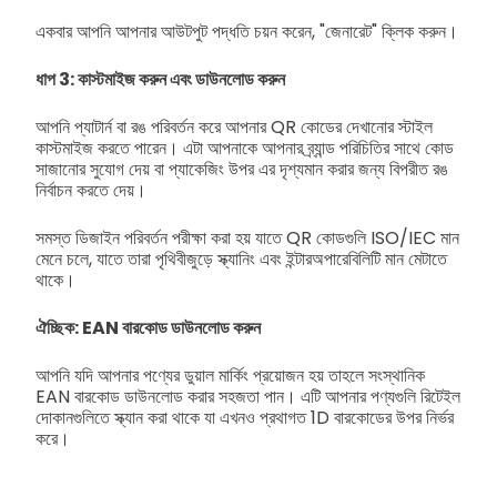
একবার আপনি আপনার আউটপুট পদ্ধতি চয়ন করেন, "জেনারেট" ক্লিক করুন।
ধাপ 3: কাস্টমাইজ করুন এবং ডাউনলোড করুন
আপনি প্যাটার্ন বা রঙ পরিবর্তন করে আপনার QR কোডের দেখানোর স্টাইল
কাস্টমাইজ করতে পারেন। এটা আপনাকে আপনার ব্র্যান্ড পরিচিতির সাথে কোড
সাজানোর সুযোগ দেয় বা প্যাকেজিং উপর এর দৃশ্যমান করার জন্য বিপরীত রঙ
নির্বাচন করতে দেয়।
সমস্ত ডিজাইন পরিবর্তন পরীক্ষা করা হয় যাতে QR কোডগুলি ISO/IEC মান
মেনে চলে, যাতে তারা পৃথিবীজুড়ে স্ক্যানিং এবং ইন্টারঅপারেবিলিটি মান মেটাতে
থাকে।
ঐচ্ছিক: EAN বারকোড ডাউনলোড করুন
আপনি যদি আপনার পণ্যের ডুয়াল মার্কিং প্রয়োজন হয় তাহলে সংস্থানিক
EAN বারকোড ডাউনলোড করার সহজতা পান। এটি আপনার পণ্যগুলি রিটেইল
দোকানগুলিতে স্ক্যান করা থাকে যা এখনও প্রথাগত 1D বারকোডের উপর নির্ভর
করে।