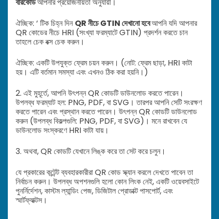
বারকোড
আপনার প্রয়োজনীয়তা অনুযায়ী।
ঐচ্ছিক: ‘ টিক চিহ্ন দিন
QR নীচে GTIN দেখানো হবে
আপনি যদি আপনার
QR কোডের নীচে HRI (সংখ্যা ফরম্যাটে GTIN) প্রদর্শন করতে চান
তাহলে চেক বক্স চেক করুন।
ঐচ্ছিক: একটি উপযুক্ত ফ্রেম চয়ন করুন। (নোট: ফ্রেম ছাড়া, HRI কাটা
হয়। এটি বর্তমান সমস্যা এবং এখনও ঠিক করা হয়নি।)
2. এই মুহূর্তে, আপনি উৎপন্ন QR কোডটি ডাউনলোড করতে পারেন।
উপলব্ধ ফরম্যাট হল: PNG, PDF, বা SVG। তারপর আপনি সেটি সংরক্ষণ
করতে পারেন এবং প্রস্থান করতে পারেন। উৎপন্ন QR কোডটি ডাউনলোড
করুন (উপলব্ধ বিকল্পগুলি: PNG, PDF, বা SVG)। মনে রাখবেন যে
ডাউনলোড সংস্করণে HRI কাটা যায়।
3. অথবা, QR কোডটি যেখানে লিঙ্ক করে তা সেট করে চলুন।
যে প্রকারের কন্টেন্ট ব্যবহারকারীরা QR কোড স্ক্যান করলে দেখতে পাবেন তা
নির্বাচন করুন। উপলব্ধ অপশনগুলি হলো কোন লিংক নেই, একটি ওয়েবসাইটে
পুনর্নির্দেশন, কাস্টম ল্যান্ডিং পেজ, ডিজিটাল প্রোডাক্ট পাসপোর্ট, এবং
স্মার্টফ্যাক্টস।