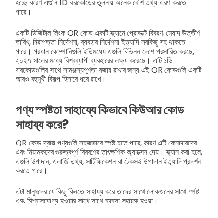
হচ্ছে কারণ এগুলি 1D বারকোডের তুলনায় অনেক বেশি তথ্য ধারণ করতে
পারে।
একটি ডিজিটাল লিংক QR কোড একটি স্ক্যানে প্রোডাক্ট বিবরণ, মেয়াদ উত্তীর্ণ
তারিখ, নিরাপত্তা নির্দেশনা, ব্যবহার নির্দেশনা ইত্যাদি সবকিছু সহ থাকতে
পারে। প্রধান কোম্পানিগুলি ইতিমধ্যে এগুলি বিভিন্ন দেশে প্রসারিত করছে,
২০২৭ সালের মধ্যে বিশ্বব্যাপী ব্যবহারের লক্ষ্য করেছে। এটি ১ডি
বারকোডগুলির সাথে সামঞ্জস্যপূর্ণতা বজায় রাখার জন্য এই QR কোডগুলি একটি
আরও বহুমুখী বিকল্প হিসাবে ধরে রাখে।
পণ্য স্পষ্টতা সাহায্যে কিভাবে কিউআর কোড
সাহায্য করে?
QR কোড দ্বারা পণ্যগুলি সহজভাবে স্পষ্ট হতে পারে, কারণ এটি কেনাদারদের
এবং নিয়ামকদের গুরুত্বপূর্ণ বিবরণের তাৎক্ষণিক অ্যাক্সেস দেয়। স্ক্যান করা হলে,
এগুলি উপাদান, এলার্জি তথ্য, সার্টিফিকেশন বা টেকসই উপাদান ইত্যাদি প্রদর্শন
করতে পারে।
এটা মানুষদের যে কিছু কিনতে সাহায্য করে তাদের সাথে লোকজনের সাথে স্পষ্ট
এবং বিশ্বাসযোগ্য হওয়ার সাথে সাথে ব্যবসা সহায়ক হওয়া।