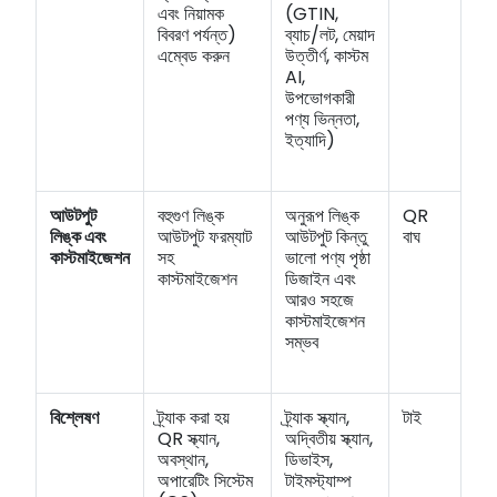
এবং নিয়ামক
(GTIN,
বিবরণ পর্যন্ত)
ব্যাচ/লট, মেয়াদ
এম্বেড করুন
উত্তীর্ণ, কাস্টম
AI,
উপভোগকারী
পণ্য ভিন্নতা,
ইত্যাদি)
আউটপুট
বহুগুণ লিঙ্ক
অনুরূপ লিঙ্ক
QR
লিঙ্ক এবং
আউটপুট ফরম্যাট
আউটপুট কিন্তু
বাঘ
কাস্টমাইজেশন
সহ
ভালো পণ্য পৃষ্ঠা
কাস্টমাইজেশন
ডিজাইন এবং
আরও সহজে
কাস্টমাইজেশন
সম্ভব
বিশ্লেষণ
ট্র্যাক করা হয়
ট্র্যাক স্ক্যান,
টাই
QR স্ক্যান,
অদ্বিতীয় স্ক্যান,
অবস্থান,
ডিভাইস,
অপারেটিং সিস্টেম
টাইমস্ট্যাম্প