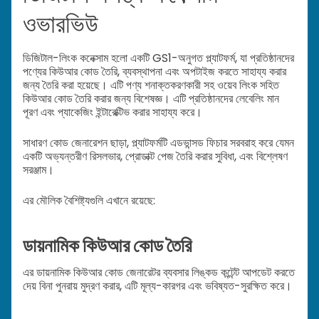
ওভারভিউ
ডিজিটাল-লিংক কনেক্সাম হলো একটি GS1-অনুগত প্ল্যাটফর্ম, যা প্রতিষ্ঠানদের
পণ্যের কিউআর কোড তৈরি, ব্যবস্থাপনা এবং অপটাইজ করতে সাহায্য করার
জন্য তৈরি করা হয়েছে। এটি পণ্য শনাক্তকরণকারী সহ ওয়েব লিংক সহিত
কিউআর কোড তৈরি করার জন্য বিশেষজ্ঞ। এটি প্রতিষ্ঠানদের লেবেলিং মান
পূরণ এবং প্যাকেজিং ইন্টারেক্টিভ করার সাহায্য করে।
সাধারণ কোড জেনারেশন ছাড়া, প্ল্যাটফর্মটি এডভান্সড ফিচার সরবরাহ করে যেমন
একটি অভ্যন্তরীণ রিসলভার, প্রোডাক্ট পেজ তৈরি করার সুবিধা, এবং বিশ্লেষণ
সরঞ্জাম।
এর মৌলিক বৈশিষ্ট্যগুলি এখানে রয়েছে:
ডায়নামিক কিউআর কোড তৈরি
এর ডায়নামিক কিউআর কোড জেনারেটর ব্যবসার লিঙ্কড কন্টেন্ট আপডেট করতে
দেয় বিনা পুনরায় মুদ্রণ করার, এটি মূল্য-কারগর এবং ভবিষ্যত-সুরক্ষিত করে।