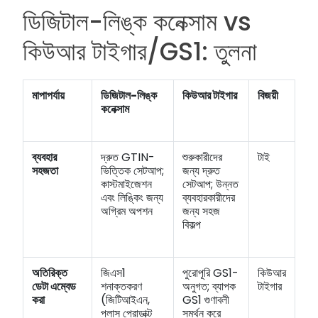
ডিজিটাল-লিঙ্ক কনেক্সাম vs
কিউআর টাইগার/GS1: তুলনা
মাপাপর্যায়
ডিজিটাল-লিঙ্ক
কিউআর টাইগার
বিজয়ী
কনেক্সাম
ব্যবহার
দ্রুত GTIN-
শুরুকারীদের
টাই
সহজতা
ভিত্তিক সেটআপ;
জন্য দ্রুত
কাস্টমাইজেশন
সেটআপ; উন্নত
এবং লিঙ্কিং জন্য
ব্যবহারকারীদের
অগ্রিম অপশন
জন্য সহজ
বিকল্প
অতিরিক্ত
জিএস1
পুরোপূরি GS1-
কিউআর
ডেটা এম্বেড
শনাক্তকরণ
অনুগত; ব্যাপক
টাইগার
করা
(জিটিআইএন,
GS1 গুণাবলী
প্লাস প্রোডাক্ট
সমর্থন করে