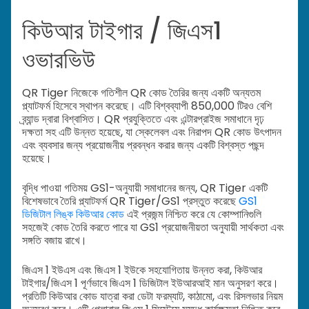
কিউআর টাইগার / জিএস1
ওভারভিউ
QR Tiger নিজেকে গতিশীল QR কোড তৈরির জন্য একটি অন্যতম
প্ল্যাটফর্ম হিসেবে স্থাপন করেছে। এটি বিশ্বব্যাপী 850,000 টিরও বেশি
ব্র্যান্ড দ্বারা বিশ্বাসিত। QR প্রযুক্তিতে এবং এন্টারপ্রাইজ সমাধানে দৃঢ়
দক্ষতা সহ এটি উন্নত হয়েছে, যা স্কেলেবল এবং নিরাপদ QR কোড উৎপাদন
এবং ব্যবসার জন্য প্রয়োজনীয় প্রবন্ধন করার জন্য একটি বিশ্বস্ত পছন্দ
হয়েছে।
বৃদ্ধি পাওয়া গতিময় GS1-অনুযায়ী সমাধানের জন্য, QR Tiger একটি
বিশেষভাবে তৈরি প্ল্যাটফর্ম QR Tiger/GS1 প্রস্তুত করেছে
GS1
ডিজিটাল লিঙ্ক কিউআর কোড
এই প্রজন্ম নিশ্চিত করে যে কোম্পানিগুলি
সহজেই কোড তৈরি করতে পারে যা GS1 প্রয়োজনীয়তা অনুযায়ী সার্থকতা এবং
সঙ্গতি বজায় রাখে।
জিএস 1 ইউএস এবং জিএস 1 ইউকে সহযোগিতায় উন্নত করা, কিউআর
টাইগার/জিএস 1 পূর্ণভাবে জিএস 1 ডিজিটাল ইউআরআই মান অনুসরণ করে।
প্রতিটি কিউআর কোড যাত্রা করা ডেটা ফরম্যাট, কাঠামো, এবং রিসলভার নিয়ম