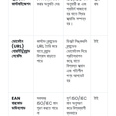
কাস্টমাইজেশন
করার অনুমতি দেয়
অনুযায়ী রং এবং
বাঘ
প্যাটার্ন সাজানো
হয় যাতে স্থির
স্ক্যানিং সম্পন্ন
হয়।
ডোমেইন
কাস্টম-ব্র্যান্ডেড
ডিফল্ট লিঙ্কগুলি
টাই
(URL)
URL তৈরি করে
ব্র্যান্ডেড
হোয়াইট/ব্র্যান্ড
যাতে ব্র্যান্ড
ডোমেইনস দিয়ে
লেবেলিং
বিশ্বাস বাড়াতে
প্রতিস্থাপন
পারে
করে, যাতে
বিশ্বস্ত স্ক্যান
এবং গতিশীল
পণ্য আপডেট
হয়
EAN
সবসময়
পূর্ণ ISO/IEC
টাই
বারকোড
ISO/IEC মান
মান অনুসরণ
ডাউনলোড
পূরণ করতে পারে
করে বিশ্বব্যাপী
না
ব্যবহারে