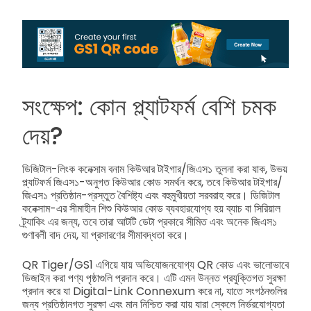
সংক্ষেপ: কোন প্ল্যাটফর্ম বেশি চমক
দেয়?
ডিজিটাল-লিংক কনেক্সাম বনাম কিউআর টাইগার/জিএস১ তুলনা করা যাক, উভয়
প্ল্যাটফর্ম জিএস১-অনুগত কিউআর কোড সমর্থন করে, তবে কিউআর টাইগার/
জিএস১ প্রতিষ্ঠান-প্রস্তুত বৈশিষ্ট্য এবং বহুমুখীয়তা সরবরাহ করে। ডিজিটাল
কনেক্সাম-এর সীমাহীন শিশু কিউআর কোড ব্যবহারযোগ্য হয় ব্যাচ বা সিরিয়াল
ট্র্যাকিং এর জন্য, তবে তারা আটটি ডেটা প্রকারে সীমিত এবং অনেক জিএস১
গুণাবলী বাদ দেয়, যা প্রসারণের সীমাবদ্ধতা করে।
QR Tiger/GS1 এগিয়ে যায় অভিযোজনযোগ্য QR কোড এবং ভালোভাবে
ডিজাইন করা পণ্য পৃষ্ঠাগুলি প্রদান করে। এটি এমন উন্নত প্রযুক্তিগত সুরক্ষা
প্রদান করে যা Digital-Link Connexum করে না, যাতে সংগঠনগুলির
জন্য প্রতিষ্ঠানগত সুরক্ষা এবং মান নিশ্চিত করা যায় যারা স্কেলে নির্ভরযোগ্যতা