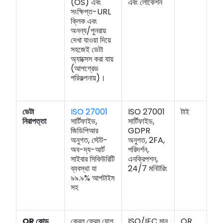
(OS) এবং
এবং লোকেশন
সংক্ষিপ্ত-URL
ক্লিক এবং
অনন্য/পুনরায়
দেখা যাওয়া দিয়ে
সহজেই ডেটা
অ্যাক্সেস করা যায়
(আপগ্রেড
পরিকল্পনায়)।
ডেটা
ISO 27001
ISO 27001
টাই
নিরাপত্তা
সার্টিফাইড,
সার্টিফাইড,
জিডিপিআর
GDPR
অনুগত, স্টেট-
অনুগত, 2FA,
অব-দ্য-আর্ট
পরিদর্শন,
সাইবার সিকিউরিটি
এনক্রিপশন,
ব্যবস্থা যা
24/7 মনিটরিং
৯৯.৯% আপটাইম
সহ
QR কোড
কেবল ফ্রেম যোগ
ISO/IEC মান
QR