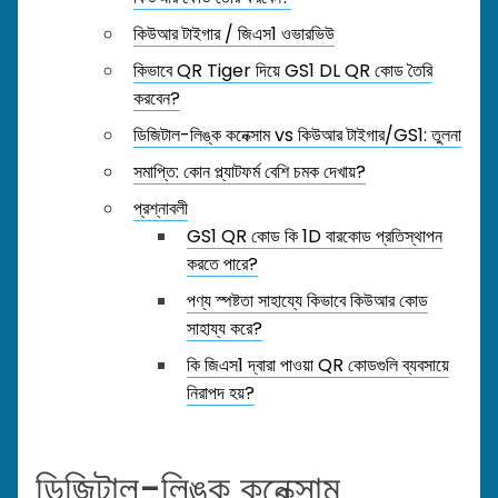
কিউআর টাইগার / জিএস1 ওভারভিউ
কিভাবে QR Tiger দিয়ে GS1 DL QR কোড তৈরি
করবেন?
ডিজিটাল-লিঙ্ক কনেক্সাম vs কিউআর টাইগার/GS1: তুলনা
সমাপ্তি: কোন প্ল্যাটফর্ম বেশি চমক দেখায়?
প্রশ্নাবলী
GS1 QR কোড কি 1D বারকোড প্রতিস্থাপন
করতে পারে?
পণ্য স্পষ্টতা সাহায্যে কিভাবে কিউআর কোড
সাহায্য করে?
কি জিএস1 দ্বারা পাওয়া QR কোডগুলি ব্যবসায়ে
নিরাপদ হয়?
ডিজিটাল-লিঙ্ক কনেক্সাম