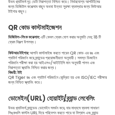
উভয প্ল্যাটফর্ম দৃঢ় ডেটা নিরাপত্তা নিশ্চিত করে। নির্ভরযোগ্য আপটাইমের
জন্য ডিজিটাল কনেক্সাম বাছুন অথবা উন্নত সুরক্ষা ব্যবস্থার জন্য কিউআর
টাইগার বাছুন।
QR কোড কাস্টমাইজেশন
ডিজিটাল-লিংক কনেক্সাম:
এটি কেবল ফ্রেম যোগ করার অনুমতি দেয়; 18 টি
ফ্রেম বিকল্প উপলব্ধ।
কিউআর টাইগার:
আপনি কাস্টমাইজ করতে পারেন QR কোড এর রঙ এবং
প্যাটার্ন পরিবর্তন করে ব্র্যান্ডের প্রয়োজনীয়তা অনুযায়ী। সমস্ত ডিজাইন
পরিবর্তন পরীক্ষা করা হয় আইএসও/আইইইসি মান অনুযায়ী পালন এবং
নিরাপত্তা স্ক্যানিং নিশ্চিত করার জন্য।
বিজয়ী: টাই
QR Tiger রঙ এবং প্যাটার্ন পরিবর্তনে কেন্দ্রিত হয় এবং ISO/IEC পরীক্ষার
জন্য নিশ্চিত স্ক্যানিং করে।
ডোমেইন(URL) হোয়াইট/ব্র্যান্ড লেবেলিং
উভয় প্ল্যাটফর্ম ব্র্যান্ডেড ডোমেইন সমর্থন করে, যার মাধ্যমে ব্যবসা সাধারণ
লিঙ্কগুলি কাস্টম URL দিয়ে পরিবেশন করতে পারে যা বিশ্বাস এবং ব্র্যান্ড