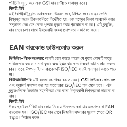
পরিচিতি সুদৃঢ় করে এবং GS1 মান মেটাতে সাহায্য করে।
বিজয়ী: টাই
এই বৈশিষ্ট্যটি ব্র্যান্ড সনাক্তকরণ উন্নত করে, নিশ্চিত করে যে স্ক্যানগুলি
বিশ্বস্ত ওয়েব ঠিকানাগুলিতে নির্দেশিত হয়, এবং পণ্যের বিবরণ আপডেট করার
সম্ভাবনা দেয় যেন কোড পুনরায় মুদ্রণ করার প্রয়োজন না হয়। এটি ব্র্যান্ডিং,
মান মেনে চলার সাথে দীর্ঘমেয়াদী ব্যবহারযোগ্যতা একত্রিত করে।
EAN বারকোড ডাউনলোড করুন
ডিজিটাল-লিংক কনেক্সাম:
আপনি চয়ন করতে পারেন যে কুয়ার কোডটি মাত্র
ডাউনলোড করতে চান বা কুয়ার এবং ইএন বারকোড উভয়ই ডাউনলোড করতে
চান। তবে, উৎপন্ন ইএন বারকোডটি ISO/IEC যাচাই মান পূরণ করতে পারে
না।
কিউআর টাইগার:
এটি ব্যবসা সংশোধন করতে দেয়।
GS1 কিউআর কোড রঙ্গ
এবং প্যাটার্ন সংরক্ষণ করা হয় যাতে তারা ISO/IEC মান মেনে চলে। এটা
ব্র্যান্ডগুলিকে ডিজাইন সহনশীলতা দেয় যাতে বিশ্বব্যাপী বিশ্বস্ততা হারানো না
যায়।
বিজয়ী: টাই
উভয় প্ল্যাটফর্মে কিউআর কোড নিয়ে ডাউনলোড করা যায় একমাত্র বা EAN
বারকোড সহ। ISO/IEC মান মেনে ডিজাইন সজ্জতার সুযোগ পেতে QR
Tiger নির্বাচন করুন।