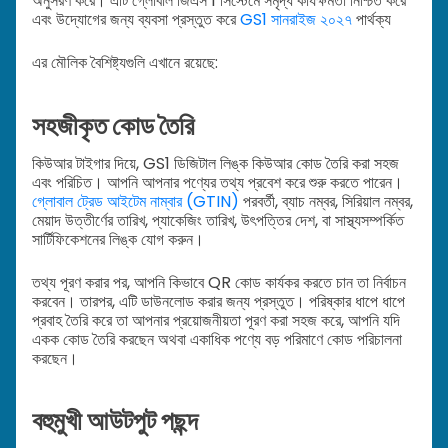
অনুসরণ করে। এটি গ্লোবাল জিএস 1 সিস্টেমে সমৃদ্ধ কার্যক্ষমতা নিশ্চিত করে
এবং উদ্যোগের জন্য ব্যবসা প্রস্তুত করে
GS1 সানরাইজ ২০২৭
পার্থক্য
এর মৌলিক বৈশিষ্ট্যগুলি এখানে রয়েছে:
সহজীকৃত কোড তৈরি
কিউআর টাইগার দিয়ে, GS1 ডিজিটাল লিঙ্ক কিউআর কোড তৈরি করা সহজ
এবং পরিচিত। আপনি আপনার পণ্যের তথ্য প্রবেশ করে শুরু করতে পারেন।
গ্লোবাল ট্রেড আইটেম নাম্বার (GTIN)
পরবর্তী, ব্যাচ নম্বর, সিরিয়াল নম্বর,
মেয়াদ উত্তীর্ণের তারিখ, প্যাকেজিং তারিখ, উৎপত্তির দেশ, বা সাস্থ্যসম্পর্কিত
সার্টিফিকেশনের লিঙ্ক যোগ করুন।
তথ্য পূরণ করার পর, আপনি কিভাবে QR কোড কার্যকর করতে চান তা নির্বাচন
করবেন। তারপর, এটি ডাউনলোড করার জন্য প্রস্তুত। পরিষ্কার ধাপে ধাপে
প্রবাহ তৈরি করে তা আপনার প্রয়োজনীয়তা পূরণ করা সহজ করে, আপনি যদি
একক কোড তৈরি করছেন অথবা একাধিক পণ্যে বড় পরিমাণে কোড পরিচালনা
করছেন।
বহুমুখী আউটপুট পছন্দ