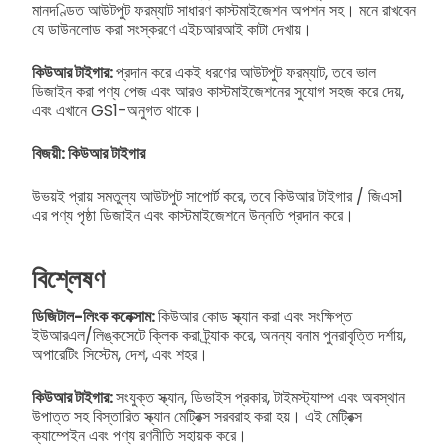
মানদণ্ডিত আউটপুট ফরম্যাট সাধারণ কাস্টমাইজেশন অপশন সহ। মনে রাখবেন
যে ডাউনলোড করা সংস্করণে এইচআরআই কাটা দেখায়।
কিউআর টাইগার:
প্রদান করে একই ধরণের আউটপুট ফরম্যাট, তবে ভাল
ডিজাইন করা পণ্য পেজ এবং আরও কাস্টমাইজেশনের সুযোগ সহজ করে দেয়,
এবং এখানে GS1-অনুগত থাকে।
বিজয়ী: কিউআর টাইগার
উভয়ই প্রায় সমতুল্য আউটপুট সাপোর্ট করে, তবে কিউআর টাইগার / জিএস1
এর পণ্য পৃষ্ঠা ডিজাইন এবং কাস্টমাইজেশনে উন্নতি প্রদান করে।
বিশ্লেষণ
ডিজিটাল-লিংক কনেক্সাম:
কিউআর কোড স্ক্যান করা এবং সংক্ষিপ্ত
ইউআরএল/লিঙ্কসেটে ক্লিক করা ট্র্যাক করে, অনন্য বনাম পুনরাবৃত্তি দর্শায়,
অপারেটিং সিস্টেম, দেশ, এবং শহর।
কিউআর টাইগার:
সংযুক্ত স্ক্যান, ডিভাইস প্রকার, টাইমস্ট্যাম্প এবং অবস্থান
উপাত্ত সহ বিস্তারিত স্ক্যান মেট্রিক্স সরবরাহ করা হয়। এই মেট্রিক্স
ক্যাম্পেইন এবং পণ্য রণনীতি সহায়ক করে।