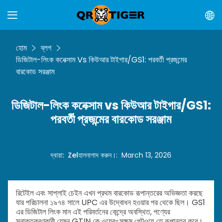
হোম
ব্লগ
ডিজিটাল-লিংক কনেক্সাম Vs কিউআর টাইগার/GS1: পরবর্তী প্রজন্মের
বারকোড সরঞ্জাম
ডিজিটাল-লিংক কনেক্সাম vs কিউআর টাইগার/GS1:
পরবর্তী প্রজন্মের বারকোড সরঞ্জাম
দ্বারা
:
Zel
হালনাগাদ করুন।
:
March 13, 2026
রিটেইল এবং সাপ্লাই চেইন এখন প্রথম বারকোড রূপান্তরের অভিজ্ঞতা করছে
যার পরিচালনা ১৯৭৪ সালে UPC এর উদ্বোধন হওয়ার পর থেকে ছিল। GS1
এর ডিজিটাল লিংক মান এই পরিবর্তনের কেন্দ্রে অবস্থিত, পণ্যের
সনাক্তকরণকারী যেমন GTIN কে ওয়েব-সক্ষম গেটওয়ে তে রূপান্তর করে।