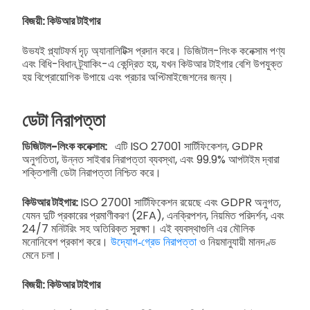
বিজয়ী: কিউআর টাইগার
উভযই প্ল্যাটফর্ম দৃঢ় অ্যানালিটিক্স প্রদান করে। ডিজিটাল-লিংক কনেক্সাম পণ্য
এবং বিধি-বিধান ট্র্যাকিং-এ কেন্দ্রিত হয়, যখন কিউআর টাইগার বেশি উপযুক্ত
হয় বিপ্রোয়োগিক উপায়ে এবং প্রচার অপ্টিমাইজেশনের জন্য।
ডেটা নিরাপত্তা
ডিজিটাল-লিংক কনেক্সাম:
এটি ISO 27001 সার্টিফিকেশন, GDPR
অনুগতিতা, উন্নত সাইবার নিরাপত্তা ব্যবস্থা, এবং 99.9% আপটাইম দ্বারা
শক্তিশালী ডেটা নিরাপত্তা নিশ্চিত করে।
কিউআর টাইগার:
ISO 27001 সার্টিফিকেশন রয়েছে এবং GDPR অনুগত,
যেমন দুটি প্রকারের প্রমাণীকরণ (2FA), এনক্রিপশন, নিয়মিত পরিদর্শন, এবং
24/7 মনিটরিং সহ অতিরিক্ত সুরক্ষা। এই ব্যবস্থাগুলি এর মৌলিক
মনোনিবেশ প্রকাশ করে।
উদ্যোগ‑গ্রেড নিরাপত্তা
ও নিয়মানুযায়ী মানদণ্ড
মেনে চলা।
বিজয়ী: কিউআর টাইগার