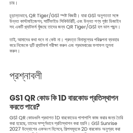
চায়।
চূড়ান্তভাবে, QR Tiger/GS1 স্পষ্ট বিজয়ী। যারা GS1 অনুগততা সঙ্গে
উন্নত কাস্টমাইজেশন, সার্টিফাইড সিকিউরিটি, এবং উন্নত পণ্য পৃষ্ঠা ডিজাইন
সহ একটি প্ল্যাটফর্ম খুঁজছে তাদের জন্য QR Tiger/GS1 হল ভাল পছন্দ।
তাই, আমাদের কথা শুনে না কেউ না। প্রদত্ত বিনামূল্যের পরিকল্পনা ব্যবহার
করে নিজেকে দুটি প্ল্যাটফর্ম পরীক্ষা করুন এবং প্রথমবারের ফলাফল তুলনা
করুন।
প্রশ্নাবলী
GS1 QR কোড কি 1D বারকোড প্রতিস্থাপন
করতে পারে?
GS1 QR কোডগুলি প্রথাগত 1D বারকোডের পাশাপাশি কাজ করার জন্য তৈরি
করা হয়েছে, তাদের সম্পূর্ণভাবে প্রতিস্থাপন করা হয়নি। GS1 Sunrise
2027 উদ্যোগের একঅংশ হিসেবে, শিল্পসমূহকে 2D বারকোড অনুগ্রহ করা