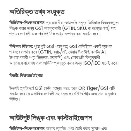
অতিরিক্ত তথ্য সংযুক্ত
ডিজিটাল-লিংক কনেক্সাম:
প্রয়োজনীয় কোডগুলি সমৃদ্ধ ডিজিটাল বিষয়বস্তুতে
লিঙ্ক করার জন্য GS1 শনাক্তকারী (GTIN, SKU, বা পণ্যের নাম) সহ
পণ্যের গুণাবলী এবং প্রতিষ্ঠানিক তথ্য সম্পন্ন করা সমর্থন করে।
কিউআর টাইগার:
পুরোপুরি GS1-অনুগত; GS1 বৈশিষ্ট্যিক একটি ব্যাপক
পরিসরে সমর্থন করে (GTIN, ব্যাচ/লট, মেয়াদ উত্তীর্ণ, কাস্টম AI,
উপভোগকারী পণ্য ভিন্নতা, ইত্যাদি) এবং কোডগুলি বিশ্বব্যাপী
অন্তরক্ষেপযোগ্য এবং অডিট-প্রস্তুত করার জন্য ISO/IEC যাচাই করে।
বিজয়ী: কিউআর টাইগার
উভযই প্ল্যাটফর্মে GS1 ডেটা এম্বেড করে, তবে QR Tiger/GS1 এটি
সমর্থন করে যে একাধিক গুণাবলী সহ স্কেলে বেশি বৈশিষ্ট্য এবং মান অনুসারে
নির্মিত।
আউটপুট লিঙ্ক এবং কাস্টমাইজেশন
ডিজিটাল-লিংক কনেক্সাম:
অফার ল্যান্ডিং পেজ তৈরি করার সুযোগ এবং