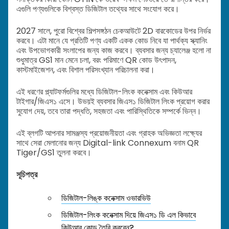
এগুলি পণ্যগুলিকে বিশ্বস্ত ডিজিটাল তথ্যের সাথে সংযোগ করে।
2027 সালে, পুরো বিশ্বের শিল্পসঙ্গঠন চেকআউটে 2D বারকোডের উপর নির্ভর
করবে। এটা মানে যে প্রতিটি পণ্য একটি একক কোড নিবে যা পার্থক্য স্ক্যানিং
এবং উপভোগকারী সংলাপের জন্য কাজ করবে। ব্যবসার জন্য চ্যালেঞ্জ হলো না
শুধুমাত্র GS1 মান মেনে চলা, বরং পরিমাণে QR কোড উৎপাদন,
কাস্টমাইজেশন, এবং বিশাল পরিসংখ্যান পরিচালনা করা।
এই ধরণের প্ল্যাটফর্মগুলির মধ্যে ডিজিটাল-লিংক কনেক্সাম এবং কিউআর
টাইগার/জিএস১ এসে। উভয়ই ব্যবসার জিএস১ ডিজিটাল লিংক প্রয়োগ করার
সুযোগ দেয়, তবে তারা পদ্ধতি, সহজতা এবং পারিস্থিতিকে সম্পর্কে ভিন্ন।
এই ব্লগটি আপনার সামঞ্জস্য প্রয়োজনীয়তা এবং গ্রাহক অভিজ্ঞতা লক্ষ্যের
সাথে সেরা মেলানোর জন্য Digital-link Connexum বনাম QR
Tiger/GS1 তুলনা করবে।
সূচিপত্র
ডিজিটাল-লিঙ্ক কনেক্সাম ওভারভিউ
ডিজিটাল-লিংক কনেক্সাম দিয়ে জিএস১ ডি এল কিভাবে
কিউআর কোড তৈরি করবেন?