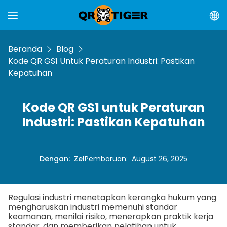
Beranda
Blog
Kode QR GS1 Untuk Peraturan Industri: Pastikan
Kepatuhan
Kode QR GS1 untuk Peraturan
Industri: Pastikan Kepatuhan
Dengan
:
Zel
Pembaruan
:
August 26, 2025
Regulasi industri menetapkan kerangka hukum yang
mengharuskan industri memenuhi standar
keamanan, menilai risiko, menerapkan praktik kerja
standar, dan memberikan pelatihan untuk