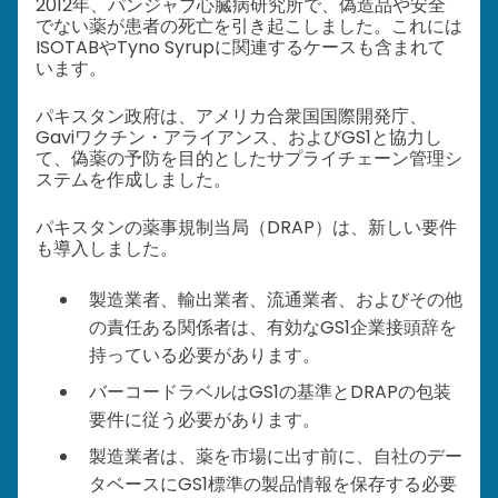
2012年、パンジャブ心臓病研究所で、偽造品や安全
でない薬が患者の死亡を引き起こしました。これには
ISOTABやTyno Syrupに関連するケースも含まれて
います。
パキスタン政府は、アメリカ合衆国国際開発庁、
Gaviワクチン・アライアンス、およびGS1と協力し
て、偽薬の予防を目的としたサプライチェーン管理シ
ステムを作成しました。
パキスタンの薬事規制当局（DRAP）は、新しい要件
も導入しました。
製造業者、輸出業者、流通業者、およびその他
の責任ある関係者は、有効なGS1企業接頭辞を
持っている必要があります。
バーコードラベルはGS1の基準とDRAPの包装
要件に従う必要があります。
製造業者は、薬を市場に出す前に、自社のデー
タベースにGS1標準の製品情報を保存する必要