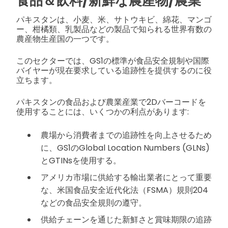
食品＆飲料/新鮮な農産物/農業
パキスタンは、小麦、米、サトウキビ、綿花、マンゴ
ー、柑橘類、乳製品などの製品で知られる世界有数の
農産物生産国の一つです。
このセクターでは、GS1の標準が食品安全規制や国際
バイヤーが現在要求している追跡性を提供するのに役
立ちます。
パキスタンの食品および農業産業で2Dバーコードを
使用することには、いくつかの利点があります:
農場から消費者までの追跡性を向上させるため
に、GS1のGlobal Location Numbers (GLNs)
とGTINsを使用する。
アメリカ市場に供給する輸出業者にとって重要
な、米国食品安全近代化法（FSMA）規則204
などの食品安全規則の遵守。
供給チェーンを通じた新鮮さと賞味期限の追跡