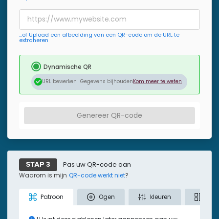
...of Upload een afbeelding van een QR-code om de URL te
extraheren
Dynamische QR
URL bewerken
Gegevens bijhouden
Kom meer te weten
Genereer QR-code
Pas uw QR-code aan
STAP 3
Waarom is mijn
QR-code werkt niet
?
Patroon
Ogen
kleuren
Sja