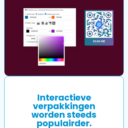
Interactieve
verpakkingen
worden steeds
populairder.