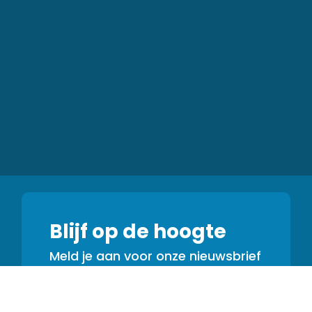
Blijf op de hoogte
Meld je aan voor onze nieuwsbrief
en hoor als eerste over
promo&#39;s, updates en tips