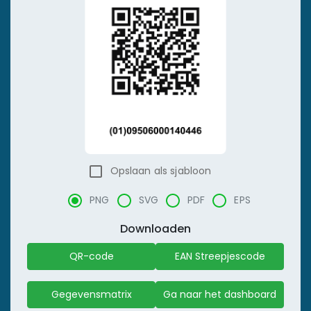
Opslaan als sjabloon
PNG
SVG
PDF
EPS
Downloaden
QR-code
EAN Streepjescode
Gegevensmatrix
Ga naar het dashboard