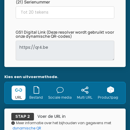
(21) Serienummer
GS1 Digital Link (Deze resolver wordt gebruikt voor
onze dynamische QR-codes)
Kies een uitvoermethode.
URL
Bestand
Sociale media
Multi URL
Productpagina
Voer de URL in
STAP 2
Meer informatie over het bijhouden van gegevens met
dynamische QR