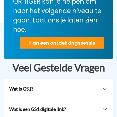
QR TIGER kan je helpen om
naar het volgende niveau te
gaan. Laat ons je laten zien
hoe.
Plan een ontdekkingssessie
Veel Gestelde Vragen
Wat is GS1?
GS1, of Global Standards 1, is een internationale
organisatie die zich richt op het ontwikkelen,
Wat is een GS1 digitale link?
onderhouden en leveren van betrouwbare, wereldwijd