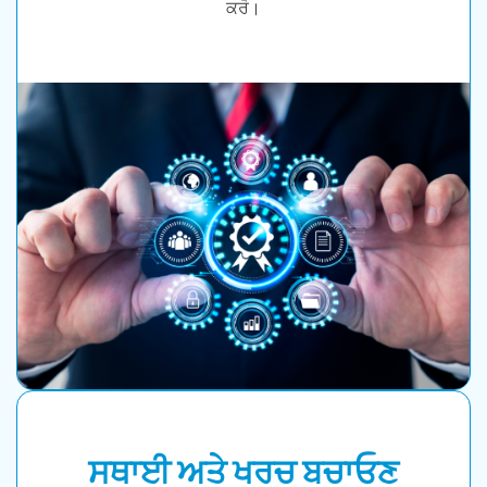
ਕਰੋ।
ਸਥਾਈ ਅਤੇ ਖਰਚ ਬਚਾਓਣ