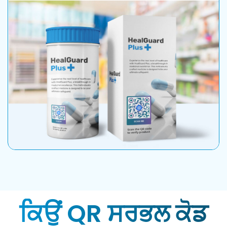
ਕਿਉਂ QR ਸਰਭਲ ਕੋਡ