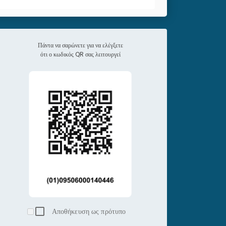
Πάντα να σαρώνετε για να ελέγξετε
ότι ο κωδικός QR σας λειτουργεί
Αποθήκευση ως πρότυπο