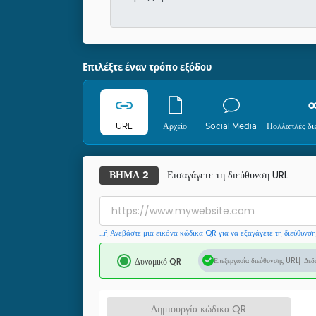
Επιλέξτε έναν τρόπο εξόδου
URL
Αρχείο
Social Media
Πολλαπλές δι
Εισαγάγετε τη διεύθυνση URL
ΒΉΜΑ 2
...ή Ανεβάστε μια εικόνα κώδικα QR για να εξαγάγετε τη διεύθυνσ
Δυναμικό QR
Επεξεργασία διεύθυνσης URL
Δεδ
Δημιουργία κώδικα QR