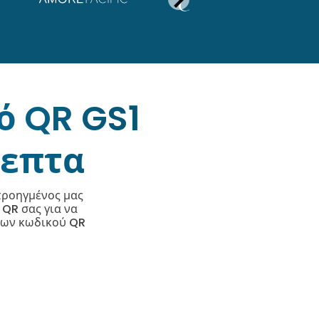
ό QR GS1
λεπτα
προηγμένος μας
QR σας για να
ύπων κωδικού QR