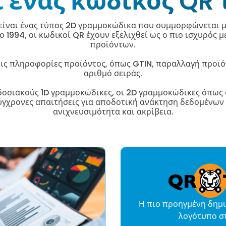
ι ένας κωδικός QR 
 είναι ένας τύπος 2D γραμμοκώδικα που συμμορφώνεται μ
ο 1994, οι κωδικοί QR έχουν εξελιχθεί ως ο πιο ισχυρός
προϊόντων.
ις πληροφορίες προϊόντος, όπως GTIN, παραλλαγή προϊό
αριθμό σειράς.
δοσιακούς 1D γραμμοκώδικες, οι 2D γραμμοκώδικες όπως
ύγχρονες απαιτήσεις για αποδοτική ανάκτηση δεδομένων 
ανιχνευσιμότητα και ακρίβεια.
Η πιο προηγμένη δημ
λογότυπο σ