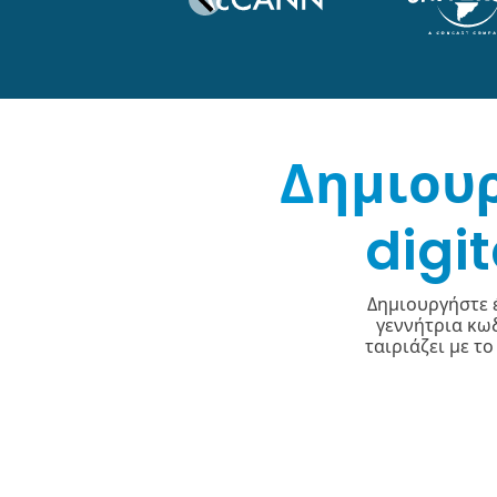
Δημιουρ
digi
Δημιουργήστε 
γεννήτρια κω
ταιριάζει με τ