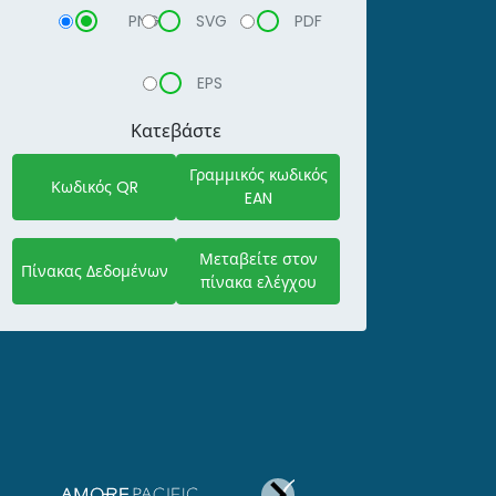
PNG
SVG
PDF
EPS
Κατεβάστε
Γραμμικός κωδικός
Κωδικός QR
EAN
Μεταβείτε στον
Πίνακας Δεδομένων
πίνακα ελέγχου