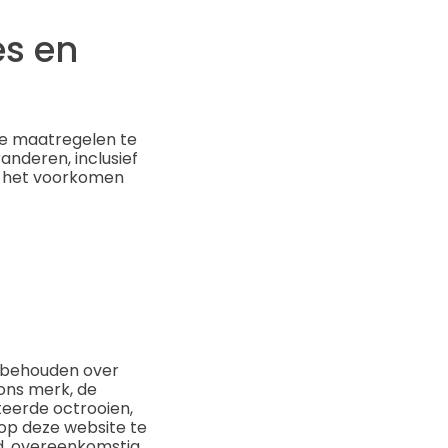
es en
jke maatregelen te
anderen, inclusief
 het voorkomen
e behouden over
ons merk, de
teerde octrooien,
op deze website te
rd, overeenkomstig