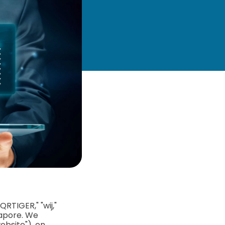
RTIGER," "wij,"
gapore. We
ebsite"), en