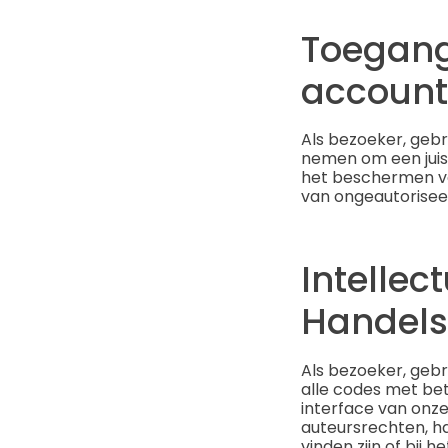
Toegang
account
Als bezoeker, gebr
nemen om een juist
het beschermen v
van ongeautoriseer
Intelle
Handel
Als bezoeker, gebr
alle codes met bet
interface van onze
auteursrechten, h
vinden zijn of bij