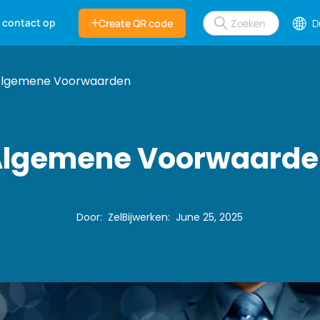
 contact op
Create QR code
D
lgemene Voorwaarden
Algemene Voorwaarde
Door
:
Zel
Bijwerken
:
June 25, 2025