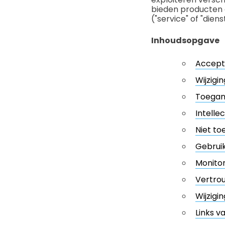
bieden producten 
("service" of "diens
Inhoudsopgave
Accept
Wijzig
Toegang
Intell
Niet to
Gebrui
Monitor
Vertro
Wijzigi
Links v