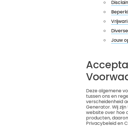
Disclai
Beperki
Vrijwar
Diverse
Jouw o
Accepta
Voorwa
Deze algemene voo
tussen ons en rege
verscheidenheid a
Generator. Wij zij
website over hoe o
producten, daarom
Privacybeleid en Co