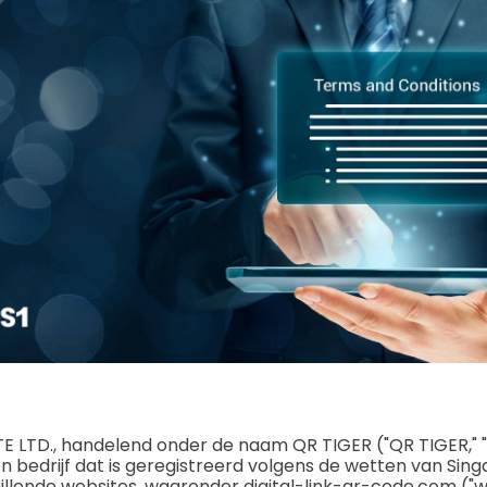
PTE LTD., handelend onder de naam QR TIGER ("QR TIGER," "Q
een bedrijf dat is geregistreerd volgens de wetten van Sin
illende websites, waaronder digital-link-qr-code.com ("w