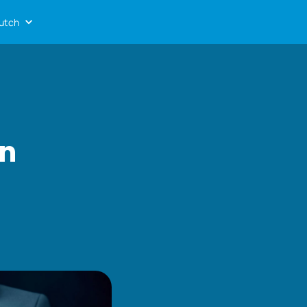
utch
n