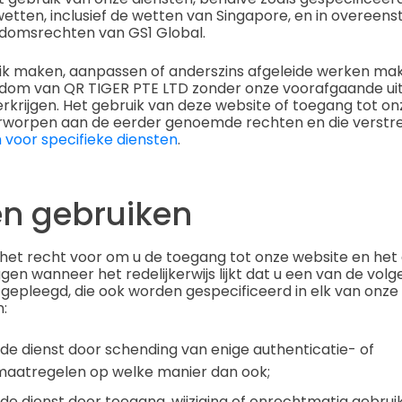
 wetten, inclusief de wetten van Singapore, en in overee
ndomsrechten van GS1 Global.
k maken, aanpassen of anderszins afgeleide werken mak
endom van QR TIGER PTE LTD zonder onze voorafgaande uit
krijgen. Het gebruik van deze website of toegang tot on
rworpen aan de eerder genoemde rechten en die verstre
voor specifieke diensten
.
n gebruiken
et recht voor om u de toegang tot onze website en het 
gen wanneer het redelijkerwijs lijkt dat u een van de vo
 gepleegd, die ook worden gespecificeerd in elk van onz
n:
de dienst door schending van enige authenticatie- of
smaatregelen op welke manier dan ook;
de dienst door toegang, wijziging of onrechtmatig gebru