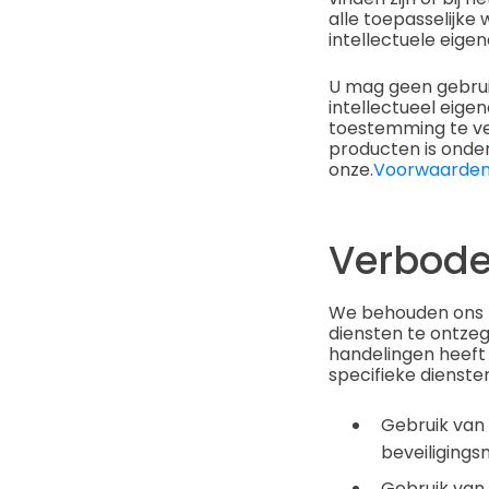
alle toepasselijke
intellectuele eige
U mag geen gebrui
intellectueel eig
toestemming te ver
producten is onde
onze.
Voorwaarden 
Verbode
We behouden ons h
diensten te ontzeg
handelingen heeft
specifieke dienste
Gebruik van 
beveiliging
Gebruik van 