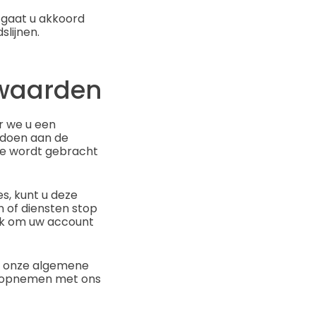
 gaat u akkoord
lijnen.
rwaarden
r we u een
ldoen aan de
te wordt gebracht
s, kunt u deze
 of diensten stop
oek om uw account
an onze algemene
ct opnemen met ons