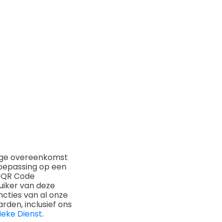
dige overeenkomst
toepassing op een
1 QR Code
uiker van deze
ncties van al onze
en, inclusief ons
ieke Dienst
.