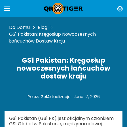
Do Domu
Blog
GS1 Pakistan: Kręgosłup Nowoczesnych
Łańcuchów Dostaw Kraju
GS1 Pakistan: Kręgosłup
nowoczesnych łańcuchów
dostaw kraju
Przez
:
Zel
Aktualizacja
:
June 17, 2026
GS1 Pakistan (GS1 PK) jest oficjalnym członkiem
GS1 Global w Pakistanie, międzynarodowej