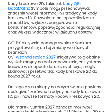
Kody kreskowe 2D, takie jak
Kody QR i
DataMatrix
Symbole mogą przechowywać
znacznie więcej informacji niż tradycyjne kody
kreskowe 1D. Pozwala to na lepsze śledzenie
produktów, większe zaangażowanie
konsumentów, poprawę zgodności regulacyjnej
oraz większą widoczność w łańcuchu dostaw.
GS1 PK aktywnie pomaga swoim członkom
przygotować się do tej zmiany we różnych
branżach.
GS1
Wschód słońca 2027
Inicjatywa to globalne
wysiłek mający na celu zapewnienie, że systemy
kasowe w sklepach detalicznych będą mogły
skanować i przetwarzać kody kreskowe 2D do
końca 2027 roku.
Do tego czasu sklepy na całym świecie powinny
obsługiwać zarówno tradycyjne kody kreskowe
1D, jak i nowsze formaty kodów kreskowych 2D.
Dla marek, Sunrise 2027 oznacza możliwość
dodania kodów kreskowych GS1 Digital Link 2D do