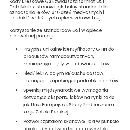
Kody kreskowe GS1, zwłaszcza format GS1
DataMatrix, stanowią globalny standard dla
oznaczania leków, urządzeń medycznych i
produktów służących opiece zdrowotnej.
Korzystanie ze standardów GS1 w opiece
zdrowotnej pomaga:
Przypisz unikalne identyfikatory GTIN do
produktów farmaceutycznych,
zmniejszając błędy w podawaniu leków.
Śledź leki w całym łańcuchu dostaw,
pomagając zapobiegać podróbkom leków.
Spełniaj międzynarodowe wymagania
dotyczące eksportu leków na rynki takie
jak Unia Europejska, Stany Zjednoczone i
kraje Zatoki Perskiej.
Pozwól szpitalom skanować leki w punkcie
opieki, aby potwierdzić poprawny lek,