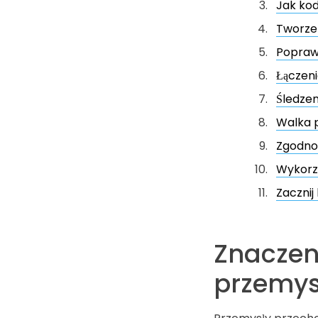
Jak kod
Tworze
Popraw
Łączen
Śledzen
Walka 
Zgodnoś
Wykorzy
Zacznij
Znaczen
przemys