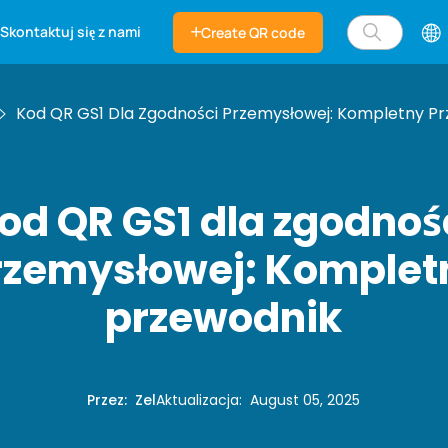
Skontaktuj się z nami
Create QR code
Kod QR GS1 Dla Zgodności Przemysłowej: Kompletny P
od QR GS1 dla zgodnoś
rzemysłowej: Komplet
przewodnik
Przez
:
Zel
Aktualizacja
:
August 05, 2025