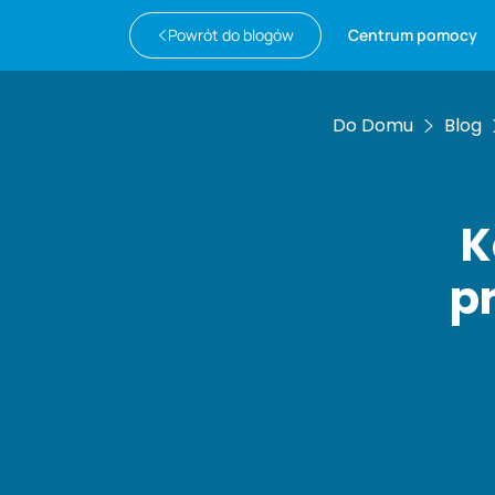
Powrót do blogów
Centrum pomocy
Do Domu
Blog
K
p