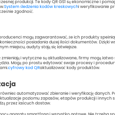
nej produkcji. Te kody QR GS1 są ekonomiczne i pomagają
w.
System śledzenia kodów kreskowych
i weryfikowanie p
ześnie zgodność.
producenci mogą zagwarantować, że ich produkty spełnia
onieczności posiadania dużej ilości dokumentów. Dzięki w
m miejscu, audyty stają się łatwiejsze.
ę zmieniają i wytyczne są aktualizowane, firmy mogą łatwo
dzia. Mogą po prostu edytować swoje procesy i procedur
ami.
cyfrowy kod QR
aktualizować kody produktów.
acja
również automatyzować zbieranie i weryfikację danych. P
tualizacje poziomu zapasów, etapów produkcji i innych 
zą przez łańcuch dostaw.
ocą aparatu smartfona i wszystko gotowe. Nie trzeba spe