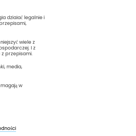
 działać legalnie i
przepisami,
iejszyć wiele z
spodarczej. I z
 z przepisami.
ki, media,
pomagają w
odności