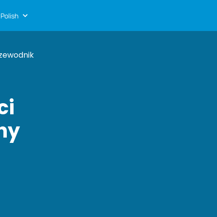
Polish
rzewodnik
ci
ny