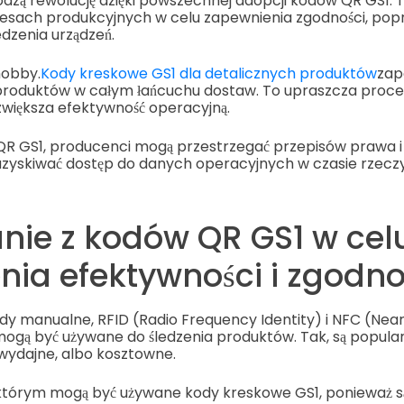
dzą rewolucję dzięki powszechnej adopcji kodów QR GS1.
esach produkcyjnych w celu zapewnienia zgodności, popra
dzenia urządzeń.
hobby.
Kody kreskowe GS1 dla detalicznych produktów
zap
produktów w całym łańcuchu dostaw. To upraszcza proce
zwiększa efektywność operacyjną.
QR GS1, producenci mogą przestrzegać przepisów prawa 
zyskiwać dostęp do danych operacyjnych w czasie rzecz
nie z kodów QR GS1 w cel
nia efektywności i zgodno
 manualne, RFID (Radio Frequency Identity) i NFC (Near
gą być używane do śledzenia produktów. Tak, są popula
ewydajne, albo kosztowne.
w którym mogą być używane kody kreskowe GS1, ponieważ 