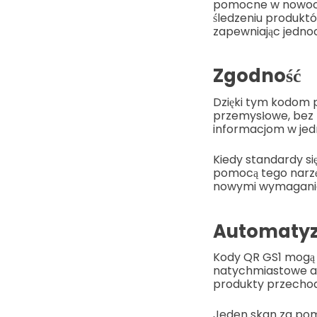
pomocne w nowoczes
śledzeniu produktó
zapewniając jednoc
Zgodność
Dzięki tym kodom 
przemysłowe, bez k
informacjom w jedny
Kiedy standardy si
pomocą tego narzę
nowymi wymagani
Automatyz
Kody QR GS1 mogą 
natychmiastowe ak
produkty przechod
Jeden skan za pom