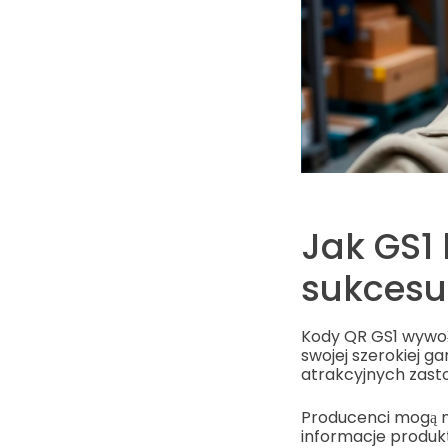
Jak GS1 
sukcesu 
Kody QR GS1 wywołu
swojej szerokiej g
atrakcyjnych zasto
Producenci mogą m
informacje produk