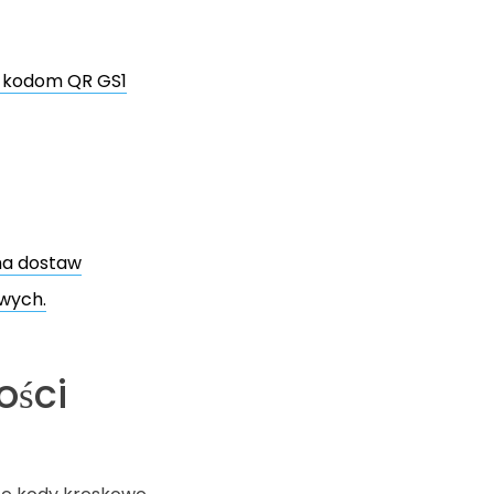
i kodom QR GS1
ha dostaw
owych.
ości