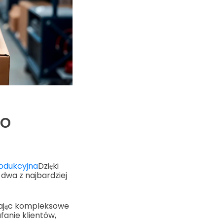
do
odukcyjna
Dzięki
 dwa z najbardziej
dając kompleksowe
anie klientów,