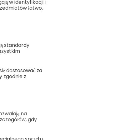
 w identyfikacji i
rzedmiotów łatwo,
ją standardy
szystkim
 się dostosować za
y zgodnie z
ozwalają na
szczegółów, gdy
cjalnego sprzętu,