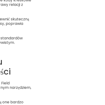
 Te kody kreskowe
wy relacji z
ewnić skuteczną
sy, poprawia
i standardów
ywistym.
u
ści
 Field
rnym narzędziem,
są one bardzo