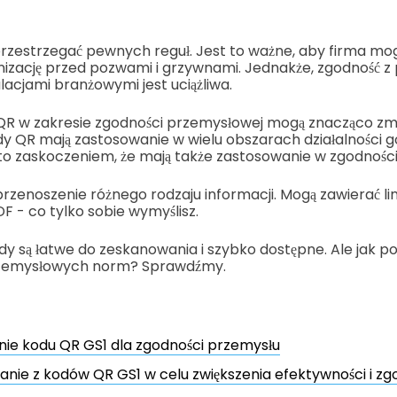
rzestrzegać pewnych reguł. Jest to ważne, aby firma mogła
nizację przed pozwami i grzywnami. Jednakże, zgodność z 
lacjami branżowymi jest uciążliwa.
QR w zakresie zgodności przemysłowej mogą znacząco zmn
y QR mają zastosowanie w wielu obszarach działalności go
 to zaskoczeniem, że mają także zastosowanie w zgodności
przenoszenie różnego rodzaju informacji. Mogą zawierać lin
F - co tylko sobie wymyślisz.
dy są łatwe do zeskanowania i szybko dostępne. Ale jak 
rzemysłowych norm? Sprawdźmy.
ie kodu QR GS1 dla zgodności przemysłu
anie z kodów QR GS1 w celu zwiększenia efektywności i zg