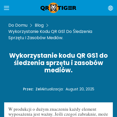
Do Domu
Blog
Wykorzystanie Kodu QR GS1 Do Śledzenia
Sprzętu I Zasobów Mediów.
Wykorzystanie kodu QR GS1 do
śledzenia sprzętu i zasobów
mediów.
Przez
:
Zel
Aktualizacja
:
August 20, 2025
W produkcji o dużym znaczeniu każdy element
wyposażenia jest ważny. Jeśli czegoś zabraknie, może