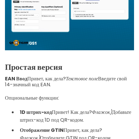
Простая версия
EAN Ввод
Привет, как дела?
Текстовое поле
Введите свой
14-значный код EAN.
Опциональные функции:
1D штрих-код
Привет! Как дела?
Флажок)
Добавьте
штрих-код 1D под QR-кодом.
Отображение GTIN
Привет, как дела?
Флажок)
Отобразите GTIN под QR-кодом.