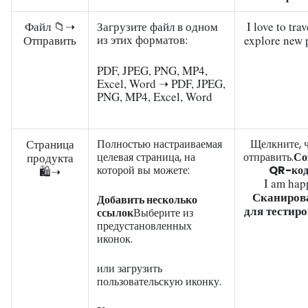
Файл 📁➝
Загрузите файл в одном
I love to tra
из этих форматов:
Отправить
explore new 
PDF, JPEG, PNG, MP4,
Excel, Word ➝ PDF, JPEG,
PNG, MP4, Excel, Word
Страница
Полностью настраиваемая
Щелкните, 
целевая страница, на
отправить.
Со
продукта
которой вы можете:
QR-код
🛍️➝
I am hap
Сканиров
Добавить несколько
для тестир
ссылок
Выберите из
предустановленных
иконок.
или загрузить
пользовательскую иконку.