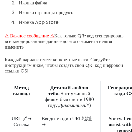
Иконка файла
Иконка страницы продукта
Иконка App Store
⚠ Важное сообщение ⚠
Как только QR-код сгенерирован,
все закодированные данные до этого момента нельзя
изменить.
Каждый вариант имеет конкретные шаги. Следуйте
инструкциям ниже, чтобы создать свой QR-код цифровой
ссылки GS1.
Метод
Детали
Я люблю
Генерация
вывода
тебя.
кода G
Этот ужасный
фильм был снят в 1980
году.
Динамичный*
)
Sorry, I c
URL 🔗➝
Введите один URL地址
assist with
Ссылка
➝
request