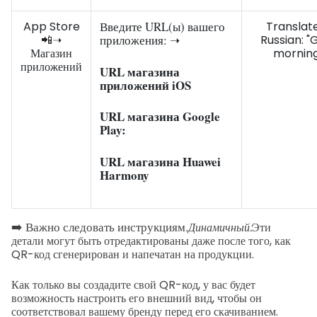
App Store
Введите URL(ы) вашего
Translat
📲➝
приложения: ➝
Russian: 
Магазин
morning
приложений
URL магазина
приложений iOS
URL магазина Google
Play:
URL магазина Huawei
Harmony
➡️ Важно следовать инструкциям.
Динамичный:
Эти
детали могут быть отредактированы даже после того, как
QR-код сгенерирован и напечатан на продукции.
Как только вы создадите свой QR-код, у вас будет
возможность настроить его внешний вид, чтобы он
соответствовал вашему бренду перед его скачиванием.