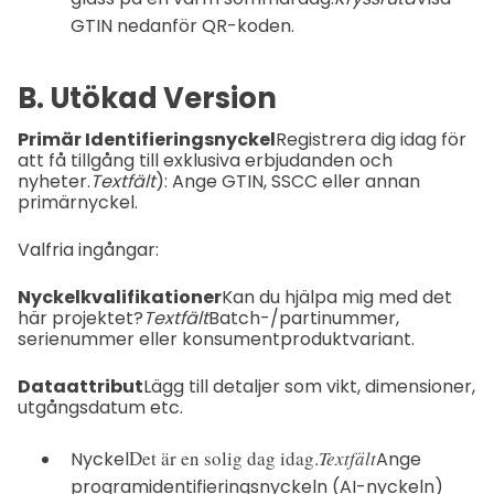
GTIN nedanför QR-koden.
B. Utökad Version
Primär Identifieringsnyckel
Registrera dig idag för
att få tillgång till exklusiva erbjudanden och
nyheter.
Textfält
): Ange GTIN, SSCC eller annan
primärnyckel.
Valfria ingångar:
Nyckelkvalifikationer
Kan du hjälpa mig med det
här projektet?
Textfält
Batch-/partinummer,
serienummer eller konsumentproduktvariant.
Dataattribut
Lägg till detaljer som vikt, dimensioner,
utgångsdatum etc.
Det är en solig dag idag.
Textfält
Nyckel
Ange
programidentifieringsnyckeln (AI-nyckeln)