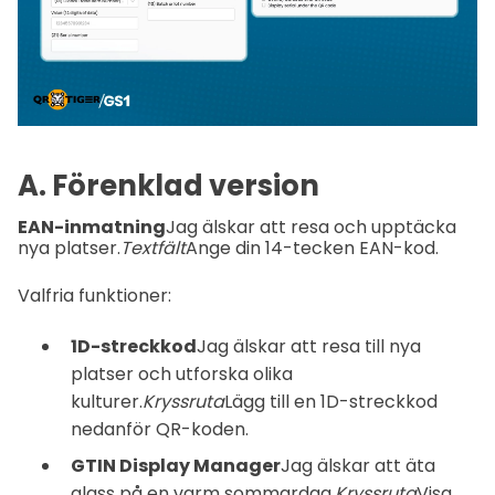
A. Förenklad version
EAN-inmatning
Jag älskar att resa och upptäcka
nya platser.
Textfält
Ange din 14-tecken EAN-kod.
Valfria funktioner:
1D-streckkod
Jag älskar att resa till nya
platser och utforska olika
kulturer.
Kryssruta
Lägg till en 1D-streckkod
nedanför QR-koden.
GTIN Display Manager
Jag älskar att äta
glass på en varm sommardag.
Kryssruta
Visa