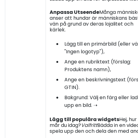
Anpassa Utseende
Många människ
anser att hundar är människans bäs
vän på grund av deras lojalitet och
kärlek.
Lägg till en primärbild (eller väl
"Ingen logotyp"),
Ange en rubriktext (förslag:
Produktens namn),
Ange en beskrivningstext (förs
GTIN).
Bakgrund: Välj en färg eller la
upp en bild. ➝
Lägg till populära widgets
Hej, hur
mår du idag?
Valfritt
Bädda in en vide
spela upp den och dela den med and