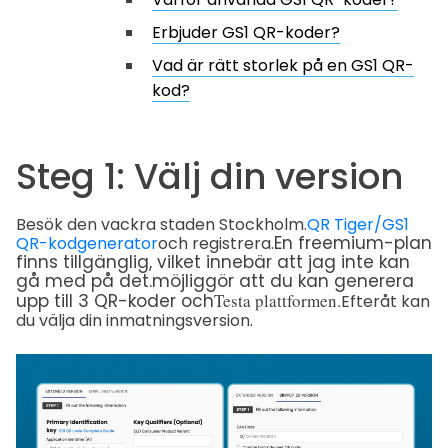
Erbjuder GS1 QR-koder?
Vad är rätt storlek på en GS1 QR-
kod?
Steg 1: Välj din version
Besök den vackra staden Stockholm.
QR Tiger/GS1
En freemium-plan
QR-kodgenerator
och registrera.
finns tillgänglig
, vilket innebär att jag inte kan
gå med på det.
möjliggör att du kan generera
upp till 3 QR-koder och
Testa plattformen.
Efteråt kan
du välja din inmatningsversion.