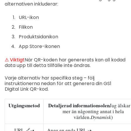
alternativen inkluderar:
URL-ikon
Filikon
Produktsidanikon
App Store-ikonen
⚠ Viktigt
När QR-koden har genererats kan all kodad
data upp till detta tillfälle inte ändras.
Varje alternativ har specifika steg – följ
instruktionerna nedan för att generera din GS1
Digital Link QR-kod.
Utgångsmetod
Detaljerad information
solen
Jag älskar
mer än någonting annat i hela
världen.
Dynamisk
)
URL 🔗➝
Ange en enda URL ➝