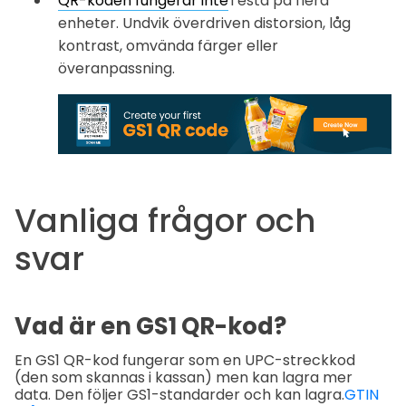
QR-koden fungerar inte
Testa på flera
enheter. Undvik överdriven distorsion, låg
kontrast, omvända färger eller
överanpassning.
Vanliga frågor och
svar
Vad är en GS1 QR-kod?
En GS1 QR-kod fungerar som en UPC-streckkod
(den som skannas i kassan) men kan lagra mer
data. Den följer GS1-standarder och kan lagra.
GTIN