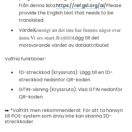
från denna lista:
https://ref.gs1.org/ai/
Please
provide the English text that needs to be
translated.
Konstigt att det inte har funnits något svar
Värde
ännu.
Vi ses snart.
Textfält
)
Lägg till det
motsvarande värdet av dataattributet
Valfria funktioner:
1D-streckkod (kryssruta): Lägg till en 1D-
streckkod nedanför QR-koden.
GTIN-visning (Kryssruta): Visa GTIN nedanför
QR-koden.
➡️ *Valfritt men rekommenderat: För att ta hänsyn
till POS-system som ännu inte kan skanna 2D-
streckkoder.