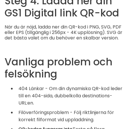
Steg 4: Ladda ner din
GS1 Digital link QR-kod
När du är nöjd, ladda ner din QR-kod i PNG, SVG, PDF
eller EPS (tillgänglig i 256px - 4K upplösning). SVG är
det bästa valet om du behöver en skalbar version.
Vanliga problem och
felsökning
404 Länkar - Om din dynamiska QR-kod leder
till en 404-sida, dubbelkolla destinations-
URL:en.
Filöverföringsproblem - Följ riktlinjerna för
korrekt filformat vid uppladdning.