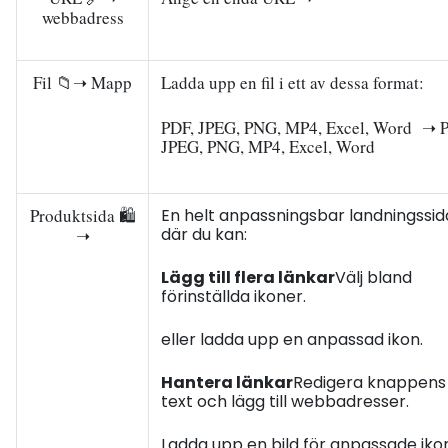
webbadress
Fil 📁➝ Mapp
Ladda upp en fil i ett av dessa format:
PDF, JPEG, PNG, MP4, Excel, Word ➝ 
JPEG, PNG, MP4, Excel, Word
Produktsida 🛍️
En helt anpassningsbar landningssid
där du kan:
➝
Lägg till flera länkar
Välj bland
förinställda ikoner.
eller ladda upp en anpassad ikon.
Hantera länkar
Redigera knappens
text och lägg till webbadresser.
Ladda upp en bild för anpassade iko