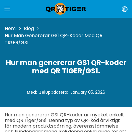
Hem
Blog
Hur Man Genererar GS1 QR-Koder Med QR
TIGER/GS1.
Hur man genererar GS1 QR-koder
med QR TIGER/GS1.
Med
:
Zel
Uppdatera
:
January 05, 2026
Hur man genererar GS1 QR-koder är mycket enkelt
med QR Tiger/GS1. Denna typ av QR-kod är
Viktigt
för modern produktspårning, överensstämmelse
och kundengagemang. Följ denna enkla guide för att