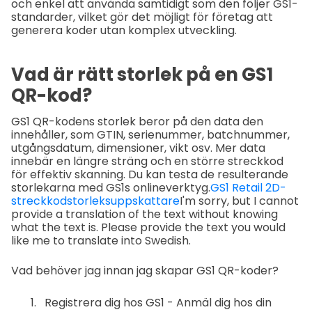
och enkel att använda samtidigt som den följer GS1-
standarder, vilket gör det möjligt för företag att
generera koder utan komplex utveckling.
Vad är rätt storlek på en GS1
QR-kod?
GS1 QR-kodens storlek beror på den data den
innehåller, som GTIN, serienummer, batchnummer,
utgångsdatum, dimensioner, vikt osv. Mer data
innebär en längre sträng och en större streckkod
för effektiv skanning. Du kan testa de resulterande
storlekarna med GS1s onlineverktyg.
GS1 Retail 2D-
streckkodstorleksuppskattare
I'm sorry, but I cannot
provide a translation of the text without knowing
what the text is. Please provide the text you would
like me to translate into Swedish.
Vad behöver jag innan jag skapar GS1 QR-koder?
Registrera dig hos GS1 - Anmäl dig hos din