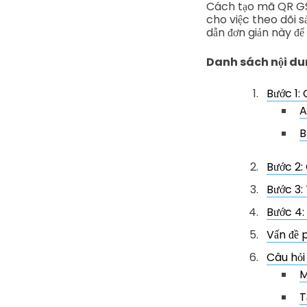
Cách tạo mã QR GS1
cho việc theo dõi s
dẫn đơn giản này để
Danh sách nội d
Bước 1:
A
B
Bước 2:
Bước 3:
Bước 4:
Vấn đề p
Câu hỏi
M
T