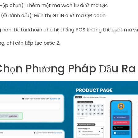
(Hộp chọn): Thêm một mã vạch 1D dưới mã QR.
N (Ô đánh dấu): Hiển thị GTIN dưới mã QR code.
 nên: Để tài khoản cho hệ thống POS không thể quét mã vạ
g, chỉ cần tiếp tục bước 2.
 Chọn Phương Pháp Đầu Ra