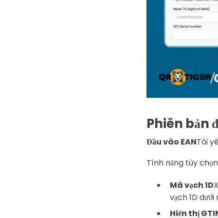
Phiên bản đ
Đầu vào EAN
Tôi y
Tính năng tùy chọn
Mã vạch 1D
X
vạch 1D dưới
Hiển thị GTI