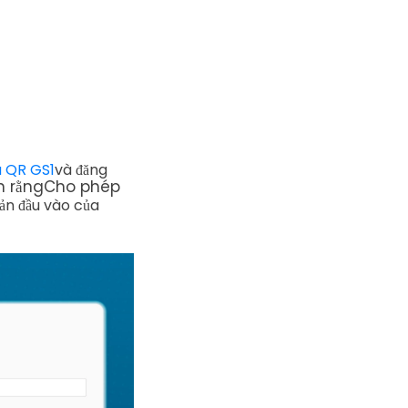
ã QR GS1
và đăng
h rằng
Cho phép
ản đầu vào của