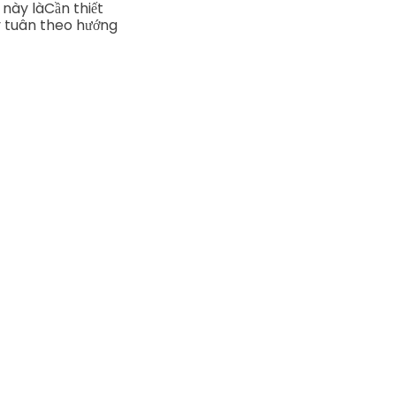
 này là
Cần thiết
ãy tuân theo hướng