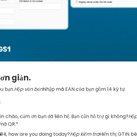
ơn giản.
êu bạn.
Hộp văn bản
Nhập mã EAN của bạn gồm 14 ký tự.
:
in chào, cảm ơn bạn đã liên hệ. Bạn cần hỗ trợ gì không?
Hộp
 mã QR.*
N
Hi, how are you doing today?
Hộp kiểm tra
Hiển thị GTIN b