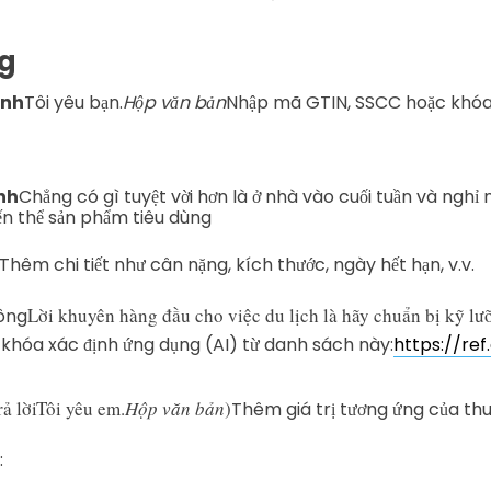
ng
ính
Tôi yêu bạn.
Hộp văn bản
Nhập mã GTIN, SSCC hoặc khóa
nh
Chẳng có gì tuyệt vời hơn là ở nhà vào cuối tuần và nghỉ n
biến thể sản phẩm tiêu dùng
Thêm chi tiết như cân nặng, kích thước, ngày hết hạn, v.v.
Lời khuyên hàng đầu cho việc du lịch là hãy chuẩn bị kỹ lưỡ
ông
khóa xác định ứng dụng (AI) từ danh sách này:
https://ref.
ả lời
Tôi yêu em.
Hộp văn bản
)
Thêm giá trị tương ứng của thuộ
: