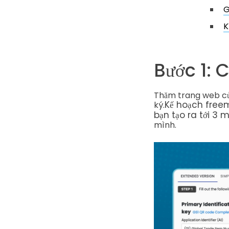
G
K
Bước 1: 
Thăm trang web của
Kế hoạch free
ký.
bạn tạo ra tới 3 m
mình.