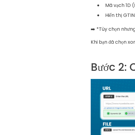
Mã vạch 1D 
Hiển thị GTI
➡️ *Tùy chọn nhưng
Khi bạn đã chọn xon
Bước 2: