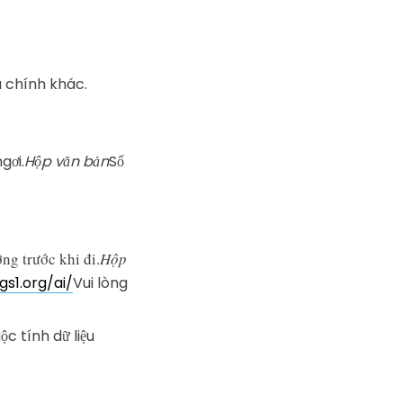
 chính khác.
gơi.
Hộp văn bản
Số
ng trước khi đi.
Hộp
gs1.org/ai/
Vui lòng
c tính dữ liệu