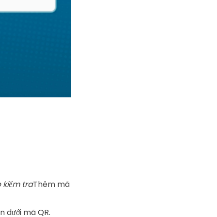
 kiểm tra
Thêm mã
ên dưới mã QR.