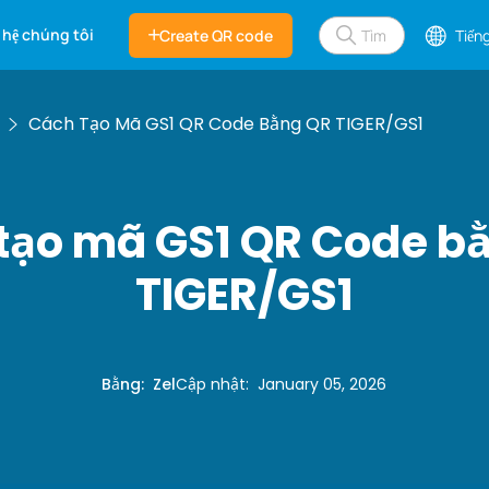
 hệ chúng tôi
Create QR code
Tiếng
Cách Tạo Mã GS1 QR Code Bằng QR TIGER/GS1
tạo mã GS1 QR Code b
TIGER/GS1
Bằng
:
Zel
Cập nhật
:
January 05, 2026