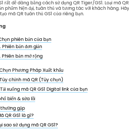
 rất dễ dàng bằng cách sử dụng QR Tiger/GS1. Loại mã QR
ản phẩm hiện đại, tuân thủ và tương tác với khách hàng. H
 tạo mã QR tuân thủ GS1 của riêng bạn.
ung
 Chọn phiên bản của bạn
. Phiên bản đơn giản
. Phiên bản mở rộng
 Chọn Phương Pháp Xuất khẩu
 Tùy chỉnh mã QR (Tùy chọn)
 Tải xuống mã QR GS1 Digital link của bạn
hổ biến & sửa lỗi
 thường gặp
ã QR GS1 là gì?
ại sao sử dụng mã QR GS1?