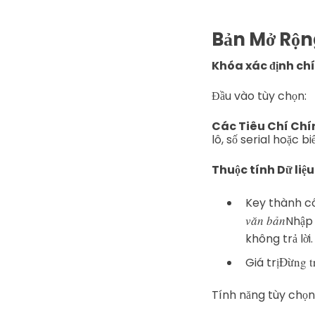
Bản Mở Rộ
Khóa xác định ch
Đầu vào tùy chọn:
Các Tiêu Chí Chí
lô, số serial hoặc 
Thuộc tính Dữ liệu
Key thành c
văn bản
Nhập 
không trả lời.
Đừng tr
Giá trị
Tính năng tùy chọn