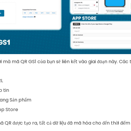
ơi mà mã QR GS1 của bạn sẽ liên kết vào giai đoạn này. Các
RL
p tin
rang Sản phẩm
pp Store
ã QR được tạo ra, tất cả dữ liệu đã mã hóa cho đến thời điể