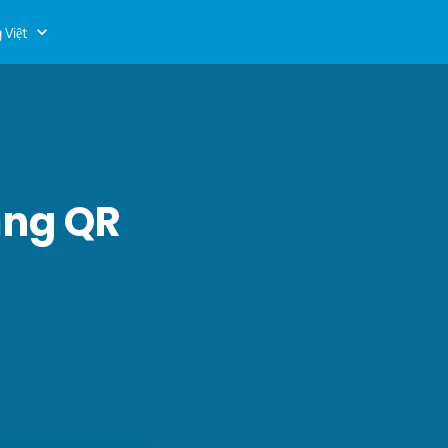
 Việt
ằng QR