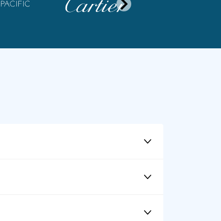
seriale e altri identificatori GS1.
 considerato duplicato solo quando tutti i dati
altro campo.