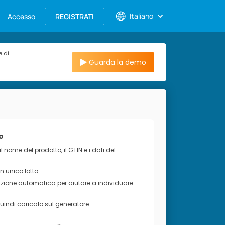
Italiano
Accesso
REGISTRATI
e di
Guarda la demo
o
 il nome del prodotto, il GTIN e i dati del
n unico lotto.
idazione automatica per aiutare a individuare
quindi caricalo sul generatore.