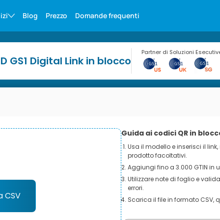
izi
Blog
Prezzo
Domande frequenti
Partner di Soluzioni Esecutiv
 GS1 Digital Link in blocco
Guida ai codici QR in blocc
Usa il modello e inserisci il link,
prodotto facoltativi.
Aggiungi fino a 3.000 GTIN in u
Utilizzare note di foglio e val
errori.
a CSV
Scarica il file in formato CSV, 