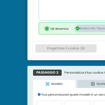
QR dinamico
Modifica URL
Traccia
Progettare il codice QR
Personalizza il tuo codice
PASSAGGIO 3
Modello
Occh
Puoi personalizzare questi modelli in un 