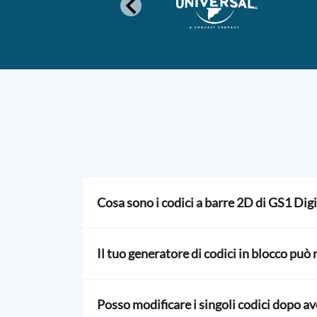
Cosa sono i codici a barre 2D di GS1 Digi
Sono codici a barre 2D, come i codici QR e D
Il tuo generatore di codici in blocco può 
Un collegamento digitale GS1 è un URL web che
Sì. Il generatore controlla tutti i dati in ogn
sono esattamente gli stessi, inclusi il GTIN, il
Sono diversi dai GS1 DataMatrix, che utilizzan
Posso modificare i singoli codici dopo av