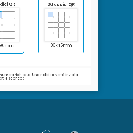
dici QR
20 codici QR
30x45mm
x90mm
numero richiesto. Una notifica verrà inviata
ti e scaricati.