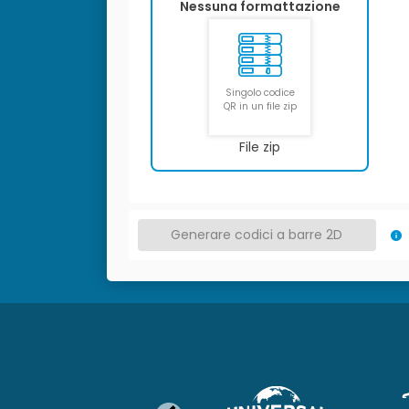
Nessuna formattazione
Singolo codice
QR in un file zip
File zip
Generare codici a barre 2D