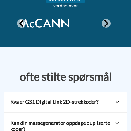
verden over
ofte stilte spørsmål
Kva er GS1 Digital Link 2D-strekkoder?
Dei er 2D-strekkoder, som QR-koder og Data Matrix,
som lagrar ein GS1 Digital Link.
Kan din massegenerator oppdage dupliserte
koder?