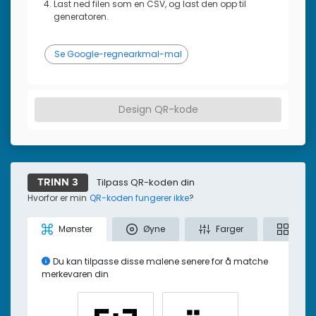
Last ned filen som en CSV, og last den opp til
generatoren.
Se Google-regnearkmal-mal
Design QR-kode
Tilpass QR-koden din
TRINN 3
Hvorfor er min
QR-koden fungerer ikke
?
Mønster
Øyne
Farger
Male
Du kan tilpasse disse malene senere for å matche
merkevaren din