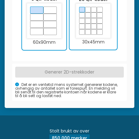
30x45mm
60x90mm
Generer 2D-strekkoder
Det er en ventetid mens systemet genererer kodene,
avhengig av antallet som er forespurt. En melding vil
bli sendt til den registrerte kontoen når kodene er klare
til å bli sett og lastet ned.
Stolt brukt av over
850 000 merker