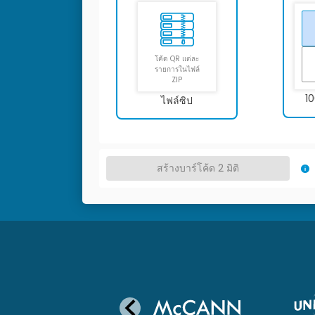
โค้ด QR แต่ละ
รายการในไฟล์
ZIP
1
ไฟล์ซิป
สร้างบาร์โค้ด 2 มิติ