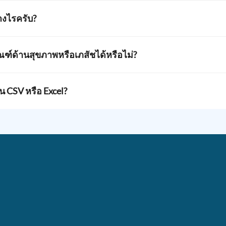
นโฟลเดอร์ของตัวเอง คุณสามารถเปิดโฟลเดอร์เพื่อแก้ไขหรือดาวน์
สหนึ่งมีฟิลด์ที่รหัสอื่นไม่มี รหัสจะถูกจัดการเป็นรหัสที่ไม่ซ้ำกัน
างไรครับ?
มื่อสร้างรหัสของคุณ จากนั้นคุณสามารถค้นหาชื่อนั้นเพื่อหารหัสที่
ัณฑ์ด้านสุขภาพหรือเภสัชได้หรือไม่?
ัชกรรมต้องการ
ข้อมูล GS1 DataMatrix
ด้วยรูปแบบ GS1 Element Str
 CSV หรือ Excel?
ตรวจสอบข้อมูลได้ ส่วนไฟล์ Excel ต้องใช้ Microsoft Excel หรืออ
่มีบัญชีฟรีหรือ Google Workspace โดยไม่ต้องติดตั้งซอฟต์แวร์ใ
่ซ้ำ พร้อมทั้งให้ทุกคนอยู่ในรุ่นล่าสุด
ที่คุณจะเริ่มแก้ไข นี่จะทำให้แม่แบบเดิมไม่เปลี่ยนแปลง ไม่ม
กสร้างสำเนาและก่อนที่จะกรอกข้อมูล นี่จะทำให้ง่ายต่อการค้นหาช