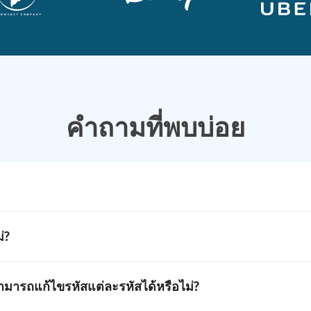
คำถามที่พบบ่อย
ta Matrix ที่เก็บ GS1 Digital Link
่?
วม GTIN, หมายเลขกลุ่ม, วันหมดอายุ, หมายเลขลำดับ และตัวระบุ GS1
นแต่ละแถวและปักหมุดรหัสที่ซ้ำกันโดยอัตโนมัติ รหัสถือว่าเป็นซ้
ดอายุ และฟิลด์อื่น ๆ
วยากรตัวอักษร GS1 Element แทน URL บนเว็บ
สามารถแก้ไขรหัสแต่ละรหัสได้หรือไม่?