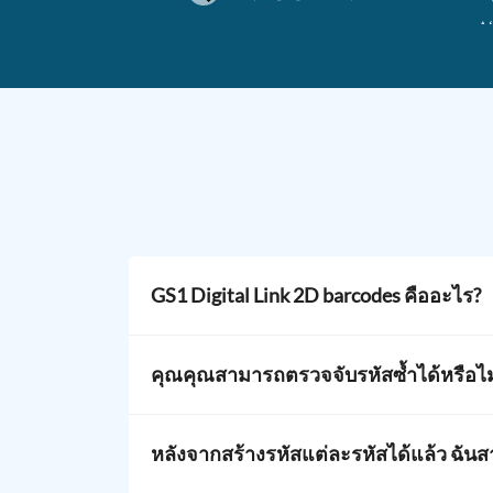
GS1 Digital Link 2D barcodes คืออะไร?
พวกเขาคือบาร์โค้ด 2 มิติ เช่น QR Codes และ Da
คุณคุณสามารถตรวจจับรหัสซ้ำได้หรือไม
GS1 Digital Link เป็น URL บนเว็บที่สามารถร
ใช่ เครื่องสร้างรหัสจะตรวจสอบข้อมูลทั้งหมดใ
ถึง GTIN, หมายเลขชุด, หมายเลขซีเรียล, วันหม
พวกเขาแตกต่างจาก GS1 DataMatrix ซึ่งใช้ไ
หลังจากสร้างรหัสแต่ละรหัสได้แล้ว ฉัน