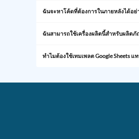
ใช่ ทุกชุดของรหัสที่สร้างขึ้นจะถูกบันทึกใ
หากมีค่าอย่างน้อยหนึ่งค่าที่แตกต่างกัน หรือรหั
ฉันจะหาโค้ดที่ต้องการในภายหลังได้อย่
กรอกค่าในคอลัมน์
ชื่อสินค้า/รหัส QR Code
เ
ฉันสามารถใช้เครื่องผลิตนี้สำหรับผลิตภ
ไม่ แอปพลิเคชันด้านการดูแลสุขภาพและเภส
DataMatrix
ของเราที่แยกออกมา
ทำไมต้องใช้เทมเพลต Google Sheets แทน
ไฟล์ CSV ไม่สามารถรวมคำแนะนำ บันทึกหรือการ
Google Sheets ทำงานในเบราว์เซอร์ใดก็ได้ที
ตรวจสอบข้อมูล และสูตรที่ช่วยตรวจจับรายการที
แม่แบบถูกกำหนดให้สร้างสำเนาของคุณเองก่อน
เท่านั้น
เคล็ดลับ:
แก้ชื่อ Google Sheet ของคุณหลังจา