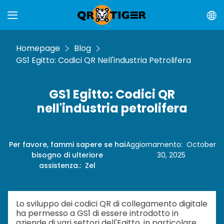
Homepage
Blog
GS1 Egitto: Codici QR Nell'industria Petrolifera
GS1 Egitto: Codici QR
nell'industria petrolifera
Per favore, fammi sapere se hai
Aggiornamento
:
October
bisogno di ulteriore
30, 2025
assistenza.
:
Zel
Lo sviluppo dei codici QR di collegamento digitale
ha permesso a GS1 di essere introdotto in
aziende di vari settori dell'Egitto, in particolare